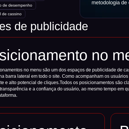
metodologia de 
o de desempenho
l de cassino
s de publicidade
sicionamento no m
ionamentos no menu são um dos espaços de publicidade de cas
na barra lateral em todo o site. Como acompanham os usuários 
te e alto potencial de cliques.Todos os posicionamentos são c
 transparência e a confiança do usuário, ao mesmo tempo em 
ataforma.