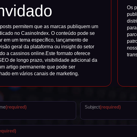
nvidado
Os p
publ
dist
 posts permitem que as marcas publiquem um
para
edicado no CasinoIndex. O conteúdo pode se
parc
ar em um tema específico, lançamento de
patr
visão geral da plataforma ou insight do setor
noss
do a cassinos online.Este formato oferece
tran
SEO de longo prazo, visibilidade adicional da
um artigo permanente que pode ser
hado em vários canais de marketing.
ame
(required)
Subject
(required)
equired)