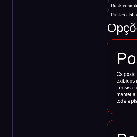
Rastreament
Público globa
Opçõe
Po
Os posic
exibidos 
consisten
manter a
toda a pl