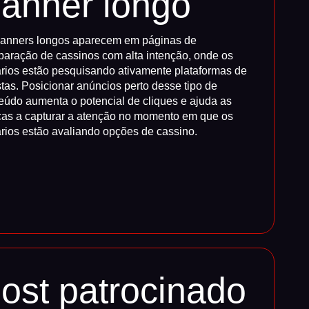
anner longo
anners longos aparecem em páginas de
aração de cassinos com alta intenção, onde os
rios estão pesquisando ativamente plataformas de
tas. Posicionar anúncios perto desse tipo de
eúdo aumenta o potencial de cliques e ajuda as
as a capturar a atenção no momento em que os
rios estão avaliando opções de cassino.
ost patrocinado