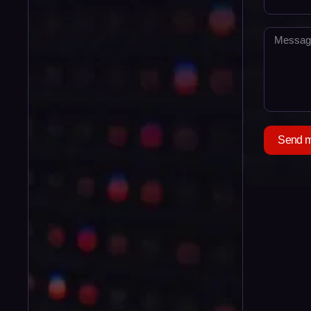
Messag
Send 