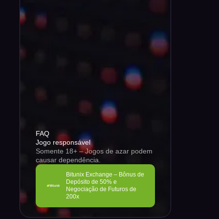
FAQ
Jogo responsável
Somente 18+ – Jogos de azar podem
causar dependência.
Bitunix Exchange – Bônus de
Depósito de 50% e
Negociação de Futuros de
200x