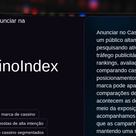
unciar na
Anunciar no Cas
um público alt
pesquisando ati
tráfego publici
inoIndex
rankings, avali
comparando cas
posicionamentos 
marca pode apar
comparações de 
acontecem as d
meio da exposi
 marca de cassino
acompanhamos i
que as campanh
ostas de alta intenção
mantendo uma se
e cassino segmentados