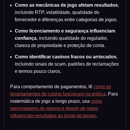
Como as mecânicas de jogo afetam resultados
,
incluindo RTP, volatilidade, qualidade do
fornecedor e diferenças entre categorias de jogos.
Como licenciamento e segurança influenciam
confiança
, incluindo qualidade do regulador,
clareza de propriedade e proteção de conta.
Como identificar casinos fracos ou arriscados
,
incluindo sinais de scam, padrões de reclamações
e termos pouco claros.
Para comportamento de pagamentos, lê
como os
levantamentos de casino funcionam na prática
. Para
matemática de jogo a longo prazo, usa
como
percentagens de retorno e design de jogos
influenciam resultados ao longo do tempo
.