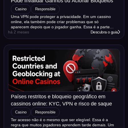
Pode Invalidar Ganhos ou Acionar Bloqueios
Casino
Responsible
Uma VPN pode proteger a privacidade. Em um cassino
online, ela também pode criar problemas que só
aparecem depois que o jogador ganha. Essa é a parte
há 2 meses
que muitos jogadores subestimam. Um cassino pode
Descubra o guia
deixar você se cadastrar. Pode aceitar seu depósito. Você
pode até jogar por dias sem ver nenhum aviso. No
entanto, quando […]
Países restritos e bloqueio geográfico em
cassinos online: KYC, VPN e risco de saque
Casino
Responsible
Ter acesso não é o mesmo que ser elegível. Essa é a
regra que muitos jogadores aprendem tarde demais. Um