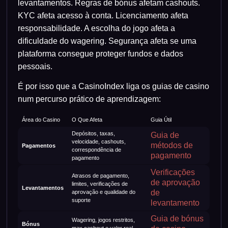
levantamentos. Regras de bónus afetam cashouts.
KYC afeta acesso à conta. Licenciamento afeta
responsabilidade. A escolha do jogo afeta a
dificuldade do wagering. Segurança afeta se uma
plataforma consegue proteger fundos e dados
pessoais.
É por isso que a CasinoIndex liga os guias de casino
num percurso prático de aprendizagem:
Área do Casino
O Que Afeta
Guia Útil
Depósitos, taxas,
Guia de
velocidade, cashouts,
métodos de
Pagamentos
correspondência de
pagamento
pagamento
Verificações
Atrasos de pagamento,
de aprovação
limites, verificações de
Levantamentos
de
aprovação e qualidade do
suporte
levantamento
Guia de bónus
Wagering, jogos restritos,
Bónus