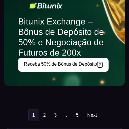
Bitunix Exchange –
Bônus de Depósito de
50% e Negociação de
Futuros de 200x
Receba 50% de Bônus de Depósito
1
2
3
…
5
Next