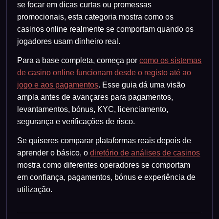
se focar em dicas curtas ou promessas
promocionais, esta categoria mostra como os
casinos online realmente se comportam quando os
jogadores usam dinheiro real.
Para a base completa, começa por
como os sistemas
de casino online funcionam desde o registo até ao
jogo e aos pagamentos
. Esse guia dá uma visão
ampla antes de avançares para pagamentos,
levantamentos, bónus, KYC, licenciamento,
segurança e verificações de risco.
Se quiseres comparar plataformas reais depois de
aprender o básico, o
diretório de análises de casinos
mostra como diferentes operadores se comportam
em confiança, pagamentos, bónus e experiência de
utilização.