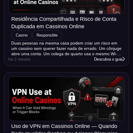
Residência Compartilhada e Risco de Conta
Duplicada em Cassinos Online
Casino
Responsible
Duas pessoas na mesma casa podem criar um risco em
um cassino sem querer fazer nada de errado. Um cônjuge
abre uma conta. Um colega de quarto usa o mesmo Wi-
há 2 meses
Fi. Um irmão joga no mesmo laptop. Um parceiro deposita
Descubra o guia
com o cartão errado. Outra pessoa da casa resgata o
mesmo bônus de boas-vindas. Num […]
Uso de VPN em Cassinos Online — Quando