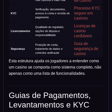
de casino
max cashout e valor real
Processo KYC
Verificação, documentos,
seguro em
KYC
acesso à conta e revisão de
pagamento
casinos
Licenças de
Qualidade do regulador,
casino
Licenciamento
opções de disputa e
responsabilidade
confiáveis
Guia de
Proteção de conta,
segurança de
Segurança
tratamento de dados e
controlos antifraude
casino
Esta estrutura ajuda os jogadores a entender como
um casino se comporta como sistema completo, não
apenas como uma lista de funcionalidades.
Guias de Pagamentos,
Levantamentos e KYC