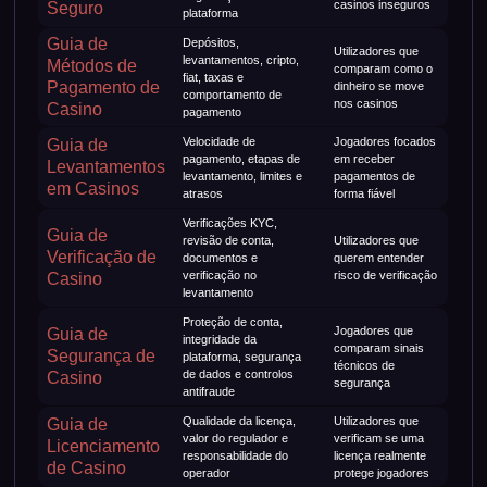
casinos inseguros
Seguro
plataforma
Guia de
Depósitos,
Utilizadores que
levantamentos, cripto,
Métodos de
comparam como o
fiat, taxas e
Pagamento de
dinheiro se move
comportamento de
nos casinos
Casino
pagamento
Velocidade de
Jogadores focados
Guia de
pagamento, etapas de
em receber
Levantamentos
levantamento, limites e
pagamentos de
em Casinos
atrasos
forma fiável
Verificações KYC,
Guia de
revisão de conta,
Utilizadores que
Verificação de
documentos e
querem entender
verificação no
risco de verificação
Casino
levantamento
Proteção de conta,
Jogadores que
Guia de
integridade da
comparam sinais
Segurança de
plataforma, segurança
técnicos de
de dados e controlos
Casino
segurança
antifraude
Qualidade da licença,
Utilizadores que
Guia de
valor do regulador e
verificam se uma
Licenciamento
responsabilidade do
licença realmente
de Casino
operador
protege jogadores