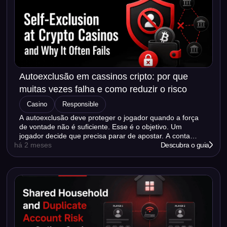
Autoexclusão em cassinos cripto: por que
muitas vezes falha e como reduzir o risco
Casino
Responsible
A autoexclusão deve proteger o jogador quando a força
de vontade não é suficiente. Esse é o objetivo. Um
jogador decide que precisa parar de apostar. A conta
há 2 meses
deve ser bloqueada. Os depósitos devem parar. O
Descubra o guia
marketing deve parar. A reabertura não deve ser fácil.
Uma marca de cassino relacionada não deve
simplesmente virar a […]