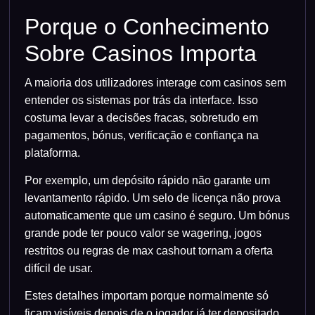
Porque o Conhecimento
Sobre Casinos Importa
A maioria dos utilizadores interage com casinos sem
entender os sistemas por trás da interface. Isso
costuma levar a decisões fracas, sobretudo em
pagamentos, bónus, verificação e confiança na
plataforma.
Por exemplo, um depósito rápido não garante um
levantamento rápido. Um selo de licença não prova
automaticamente que um casino é seguro. Um bónus
grande pode ter pouco valor se wagering, jogos
restritos ou regras de max cashout tornam a oferta
difícil de usar.
Estes detalhes importam porque normalmente só
ficam visíveis depois de o jogador já ter depositado.