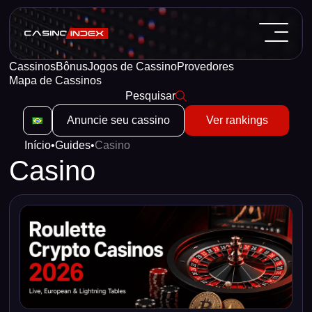
Cassinos
Bônus
Jogos de Cassino
Provedores
Mapa de Cassinos
Pesquisar
Anuncie seu cassino
Ver rankings
Início
•
Guides
•
Casino
Casino