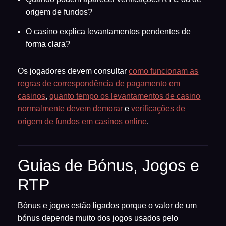
origem de fundos?
O casino explica levantamentos pendentes de
forma clara?
Os jogadores devem consultar
como funcionam as
regras de correspondência de pagamento em
casinos
,
quanto tempo os levantamentos de casino
normalmente devem demorar
e
verificações de
origem de fundos em casinos online
.
Guias de Bónus, Jogos e
RTP
Bónus e jogos estão ligados porque o valor de um
bónus depende muito dos jogos usados pelo