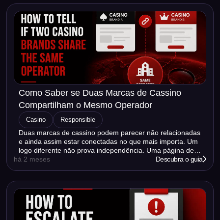
Como Saber se Duas Marcas de Cassino
Compartilham o Mesmo Operador
Casino
Responsible
Duas marcas de cassino podem parecer não relacionadas
e ainda assim estar conectadas no que mais importa. Um
logo diferente não prova independência. Uma página de
há 2 meses
bônus diferente não prova um operador separado. Até
Descubra o guia
mesmo um design de site completamente diferente pode
esconder a mesma empresa legal, titular da licença,
provedor white-label, sistema de caixa, […]