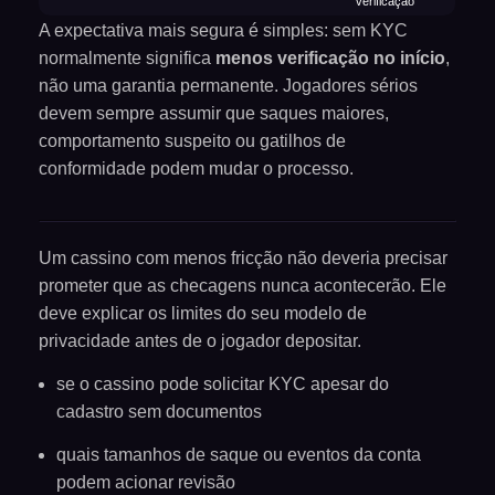
verificação
A expectativa mais segura é simples: sem KYC
normalmente significa
menos verificação no início
,
não uma garantia permanente. Jogadores sérios
devem sempre assumir que saques maiores,
comportamento suspeito ou gatilhos de
conformidade podem mudar o processo.
Um cassino com menos fricção não deveria precisar
prometer que as checagens nunca acontecerão. Ele
deve explicar os limites do seu modelo de
privacidade antes de o jogador depositar.
se o cassino pode solicitar KYC apesar do
cadastro sem documentos
quais tamanhos de saque ou eventos da conta
podem acionar revisão