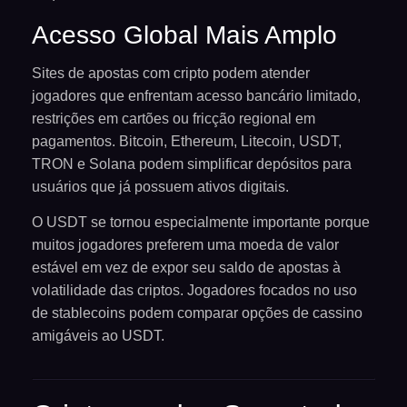
Acesso Global Mais Amplo
Sites de apostas com cripto podem atender
jogadores que enfrentam acesso bancário limitado,
restrições em cartões ou fricção regional em
pagamentos. Bitcoin, Ethereum, Litecoin, USDT,
TRON e Solana podem simplificar depósitos para
usuários que já possuem ativos digitais.
O USDT se tornou especialmente importante porque
muitos jogadores preferem uma moeda de valor
estável em vez de expor seu saldo de apostas à
volatilidade das criptos. Jogadores focados no uso
de stablecoins podem comparar opções de cassino
amigáveis ao USDT.