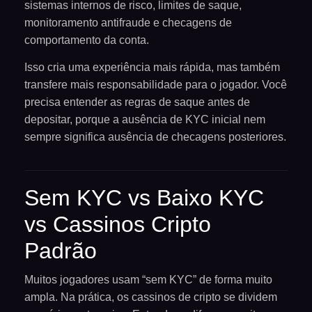
sistemas internos de risco, limites de saque,
monitoramento antifraude e checagens de
comportamento da conta.
Isso cria uma experiência mais rápida, mas também
transfere mais responsabilidade para o jogador. Você
precisa entender as regras de saque antes de
depositar, porque a ausência de KYC inicial nem
sempre significa ausência de checagens posteriores.
Sem KYC vs Baixo KYC
vs Cassinos Cripto
Padrão
Muitos jogadores usam “sem KYC” de forma muito
ampla. Na prática, os cassinos de cripto se dividem