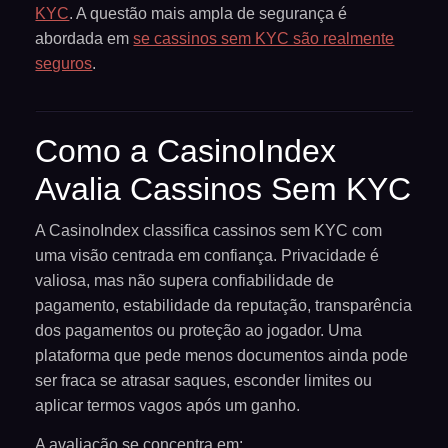
KYC
. A questão mais ampla de segurança é
abordada em
se cassinos sem KYC são realmente
seguros
.
Como a CasinoIndex
Avalia Cassinos Sem KYC
A CasinoIndex classifica cassinos sem KYC com
uma visão centrada em confiança. Privacidade é
valiosa, mas não supera confiabilidade de
pagamento, estabilidade da reputação, transparência
dos pagamentos ou proteção ao jogador. Uma
plataforma que pede menos documentos ainda pode
ser fraca se atrasar saques, esconder limites ou
aplicar termos vagos após um ganho.
A avaliação se concentra em: