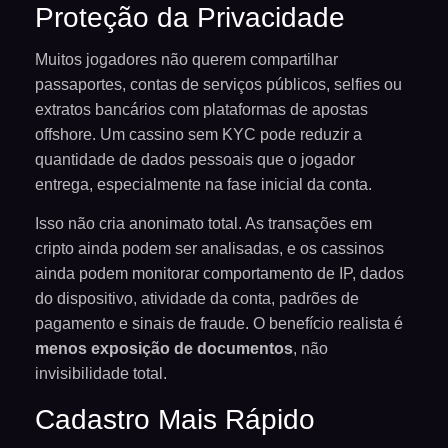
Proteção da Privacidade
Muitos jogadores não querem compartilhar
passaportes, contas de serviços públicos, selfies ou
extratos bancários com plataformas de apostas
offshore. Um cassino sem KYC pode reduzir a
quantidade de dados pessoais que o jogador
entrega, especialmente na fase inicial da conta.
Isso não cria anonimato total. As transações em
cripto ainda podem ser analisadas, e os cassinos
ainda podem monitorar comportamento de IP, dados
do dispositivo, atividade da conta, padrões de
pagamento e sinais de fraude. O benefício realista é
menos exposição de documentos
, não
invisibilidade total.
Cadastro Mais Rápido