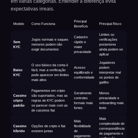
em várias categorias. Entender a diferença evita
expectativas irreais.
Principal
Modelo
Como Funciona
Principal Risco
Benefício
Limites ou
Cadastro
Jogos normais e saques
verificações
Sem
rápido e
menores podem não
posteriores
KYC
maior
exigir documentos
ainda podem se
privacidade
aplicar
Jogadores
O uso básico da conta é
Acesso
podem
Baixo
fácil, mas a verificação
equilibrado e
interpretar mal
KYC
pode aparecer em limites
conformidade
os pontos de
mais altos
gatilho
Pagamentos em cripto
Geralmente
Menos
Cassino
são suportados, mas as
controles
privacidade e
cripto
regras de KYC podem
formais mais
onboarding mais
padrão
se parecer mais com as
fortes
lento
de cassinos fiat
Mais
Mais
complexidade de
Cassino
Opções de cripto e fiat
flexibilidade
correspondência
híbrido
existem juntas
de
de pagamento e
pagamento