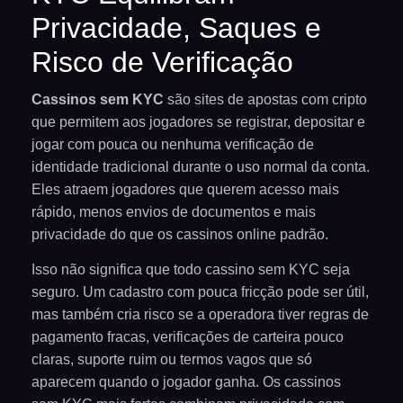
Privacidade, Saques e
Risco de Verificação
Cassinos sem KYC
são sites de apostas com cripto
que permitem aos jogadores se registrar, depositar e
jogar com pouca ou nenhuma verificação de
identidade tradicional durante o uso normal da conta.
Eles atraem jogadores que querem acesso mais
rápido, menos envios de documentos e mais
privacidade do que os cassinos online padrão.
Isso não significa que todo cassino sem KYC seja
seguro. Um cadastro com pouca fricção pode ser útil,
mas também cria risco se a operadora tiver regras de
pagamento fracas, verificações de carteira pouco
claras, suporte ruim ou termos vagos que só
aparecem quando o jogador ganha. Os cassinos