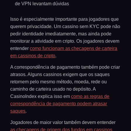
de VPN levantam dúvidas
Isso é especialmente importante para jogadores que
querem privacidade. Um cassino sem KYC pode não
pedir identidade imediatamente, mas ainda pode
monitorar a atividade em cripto. Os jogadores devem
entender
como funcionam as checagens de carteira
em cassinos de cripto
.
A correspondência de pagamento também pode criar
atrasos. Alguns cassinos exigem que os saques
retornem pelo mesmo método, moeda, rede ou
caminho de carteira usado no depósito. A
CasinoIndex explica isso em
como as regras de
correspondência de pagamento podem atrasar
saques
.
Jogadores de maior valor também devem entender
as checagens de origem dos fundos em cassinos