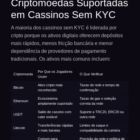
Criptomoedas Suportadas
em Cassinos Sem KYC
A maioria dos cassinos sem KYC é liderada por
cripto porque os ativos digitais oferecem depósitos
mais rápidos, menos fricção bancária e menor
dependência de provedores de pagamento
tradicionais. Os ativos mais comuns incluem:
Por Que os Jogadores
Criptomoeda
O Que Verificar
Usam
Ativo cripto mais
Taxas de rede e tempo de
Bitcoin
reconhecido
confirmação
Ecossistema
Taxas de gas e seleção
Ethereum
amplamente suportado
correta da rede
Saldo de cassino com
Suporte a TRC20, ERC20 ou
USDT
valor estável
outra rede
Transferências rápidas
Limites de saque e
Litecoin
e mais baratas
compatibilidade da carteira
Comum para
Precisão da rede e política de