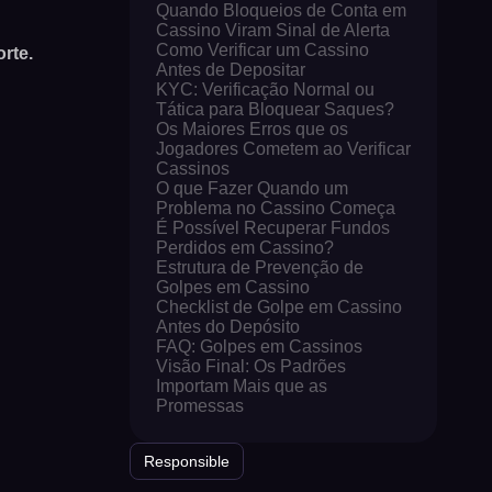
Quando Bloqueios de Conta em
Cassino Viram Sinal de Alerta
Como Verificar um Cassino
rte.
Antes de Depositar
KYC: Verificação Normal ou
Tática para Bloquear Saques?
Os Maiores Erros que os
Jogadores Cometem ao Verificar
Cassinos
O que Fazer Quando um
Problema no Cassino Começa
É Possível Recuperar Fundos
Perdidos em Cassino?
Estrutura de Prevenção de
Golpes em Cassino
Checklist de Golpe em Cassino
Antes do Depósito
FAQ: Golpes em Cassinos
Visão Final: Os Padrões
Importam Mais que as
Promessas
Responsible