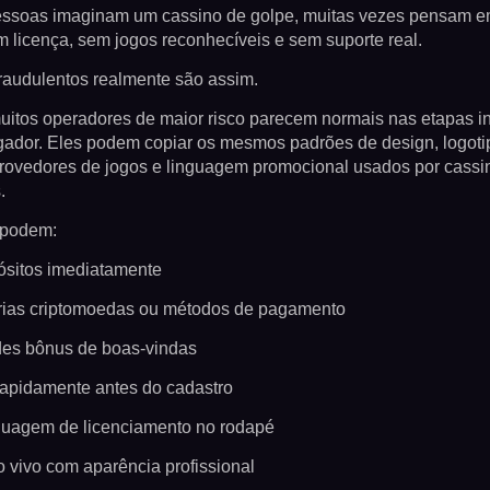
ssoas imaginam um cassino de golpe, muitas vezes pensam e
 licença, sem jogos reconhecíveis e sem suporte real.
fraudulentos realmente são assim.
uitos operadores de maior risco parecem normais nas etapas in
gador. Eles podem copiar os mesmos padrões de design, logoti
rovedores de jogos e linguagem promocional usados por cassi
.
 podem:
ósitos imediatamente
árias criptomoedas ou métodos de pagamento
ndes bônus de boas-vindas
rapidamente antes do cadastro
nguagem de licenciamento no rodapé
o vivo com aparência profissional