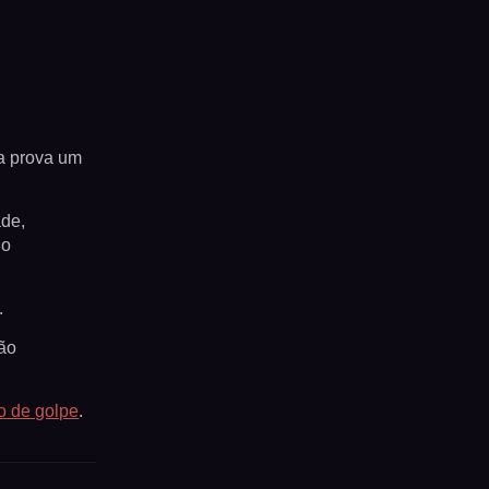
ta prova um
ade,
go
.
não
o de golpe
.