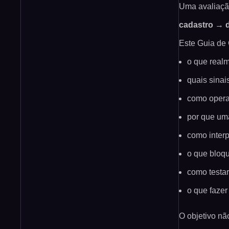
Uma avaliação
cadastro → d
Este Guia de
o que real
quais sinai
como opera
por que um
como inter
o que bloqu
como testar
o que faze
O objetivo nã