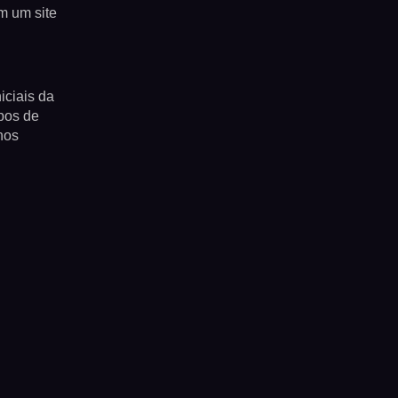
m um site
iciais da
pos de
nos