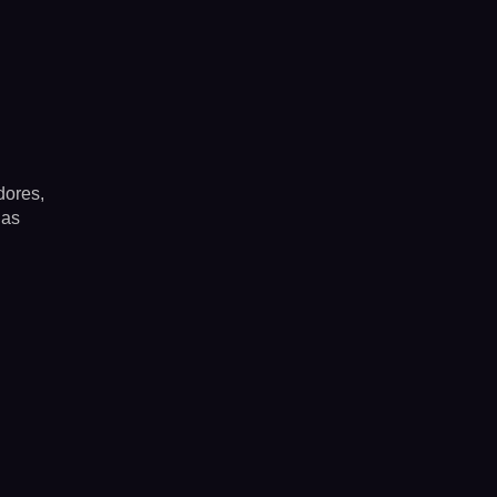
dores,
das