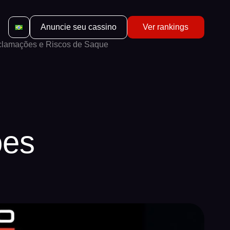
Anuncie seu cassino
Ver rankings
clamações e Riscos de Saque
ões