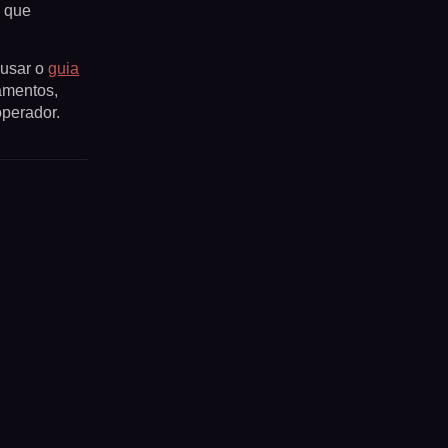
s que
 usar o
guia
amentos,
perador.