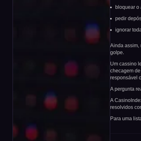
bloquear o
pedir depós
ignorar tod
Ainda assim, 
golpe.
Um cassino le
checagem de t
responsável o
A pergunta re
A CasinoIndex
resolvidos com
Para uma lista