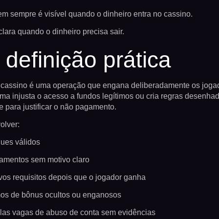
em sempre é visível quando o dinheiro entra no cassino.
clara quando o dinheiro precisa sair.
definição prática
cassino é uma operação que engana deliberadamente os joga
ma injusta o acesso a fundos legítimos ou cria regras desenha
e para justificar o não pagamento.
olver:
ques válidos
gamentos sem motivo claro
vos requisitos depois que o jogador ganha
rmos de bônus ocultos ou enganosos
ulas vagas de abuso de conta sem evidências