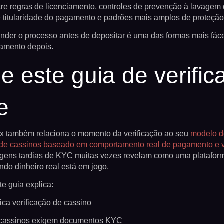
tre regras de licenciamento, controles de prevenção à lavagem 
titularidade do pagamento e padrões mais amplos de proteção
ender o processo antes de depositar é uma das formas mais fáce
gamento depois.
e este guia de verific
e
x também relaciona o momento da verificação ao seu
modelo d
o de cassinos baseado em comportamento real de pagamento e v
gens tardias de KYC muitas vezes revelam como uma platafor
do dinheiro real está em jogo.
te guia explica:
fica verificação de cassino
 cassinos exigem documentos KYC