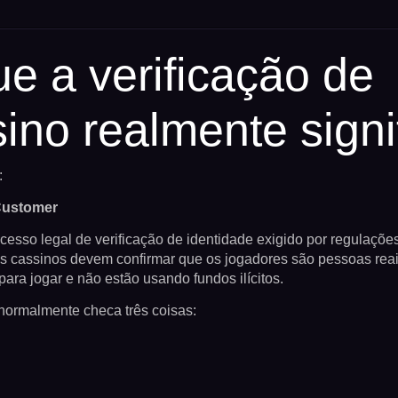
e a verificação de
ino realmente signi
:
Customer
cesso legal de verificação de identidade exigido por regulaçõe
Os cassinos devem confirmar que os jogadores são pessoas rea
para jogar e não estão usando fundos ilícitos.
 normalmente checa três coisas: