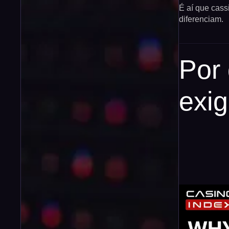
É aí que cass
diferenciam.
Por
exig