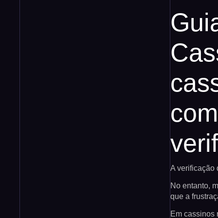
Guia
Cas
cas
com
veri
A verificação
No entanto, m
que a frustra
Em cassinos r