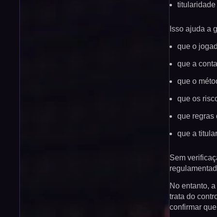
titularidad
Isso ajuda a g
que o jogad
que a cont
que o métod
que os risc
que regras 
que a titul
Sem verificaç
regulamentad
No entanto, a
trata do cont
confirmar que