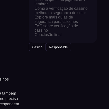
lembrar
Como a verificação de cassino
melhora a segurança do setor
Explore mais guias de
segurança para cassinos
FAQ sobre verificação de
cassino
Conclusão final
Casino
Responsible
ssinos
Ela também
ino precisa
orrespondem.