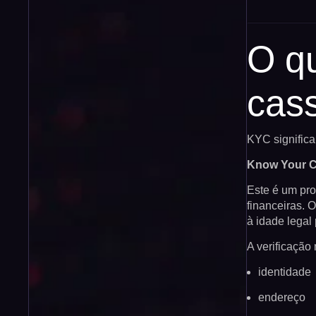
O qu
cass
KYC significa
Know Your 
Este é um pro
financeiras. 
à idade legal 
A verificação
identidade
endereço