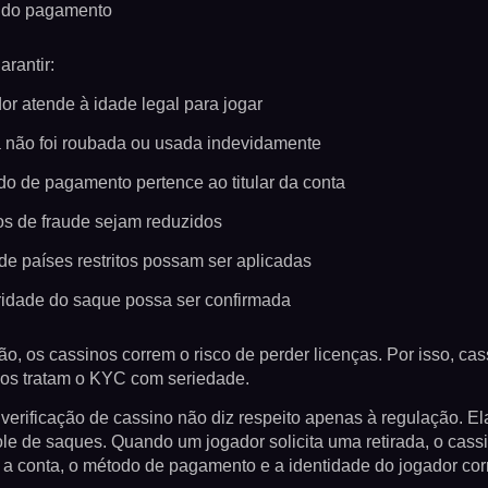
e do pagamento
arantir:
or atende à idade legal para jogar
a não foi roubada ou usada indevidamente
o de pagamento pertence ao titular da conta
os de fraude sejam reduzidos
de países restritos possam ser aplicadas
aridade do saque possa ser confirmada
ão, os cassinos correm o risco de perder licenças. Por isso, ca
os tratam o KYC com seriedade.
 verificação de cassino não diz respeito apenas à regulação. 
role de saques. Quando um jogador solicita uma retirada, o cass
 a conta, o método de pagamento e a identidade do jogador c