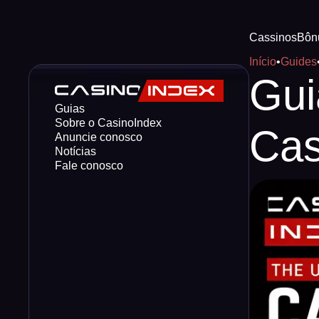
Cassinos
Bôn
Início
•
Guides
Gui
Guias
Sobre o CasinoIndex
Cas
Anuncie conosco
Notícias
Fale conosco