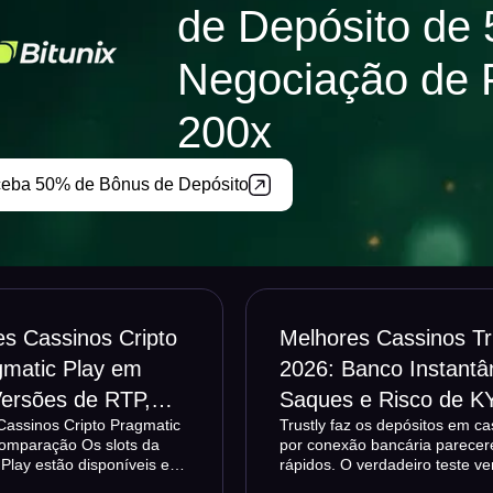
de Depósito de
Negociação de 
200x
eba 50% de Bônus de Depósito
s Cassinos Cripto
Melhores Cassinos Tr
gmatic Play em
2026: Banco Instantâ
Versões de RTP,
Saques e Risco de K
Cassinos Cripto Pragmatic
Trustly faz os depósitos em ca
 de Bônus e
omparação Os slots da
por conexão bancária parece
 em Cripto
Play estão disponíveis em
rápidos. O verdadeiro teste v
ssinos de criptomoedas.
depois — quando o jogador te