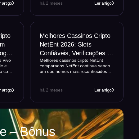
fraca
regulamentado” e presumem que o
 artigo
há 2 meses
Ler artigo
ivo. O
cassino tem forte supervisão,
is do
tratamento justo de reclamações e
níveis,
proteção confiável para saques. Na
realidade, MGA, Curaçao e Anjouan
não protegem os […]
ipto
Melhores Cassinos Cripto
em
NetEnt 2026: Slots
Jogo
Confiáveis, Verificações no
o Vivo
Melhores cassinos cripto NetEnt
Lobby Ao Vivo e Saques
le e
comparados NetEnt continua sendo
em Cripto
to com
um dos nomes mais reconhecidos
 mais
em slots online. No entanto,
omuns
encontrar Starburst, Gonzo’s Quest,
Twin Spin ou Dead or Alive no lobby
 artigo
há 2 meses
Ler artigo
real.
de um cassino não diz aos jogadores
a
se o operador é um bom lugar para
a. Uma
depositar cripto. O provedor cria os
de […]
jogos. O cassino controla […]
ge – Bônus