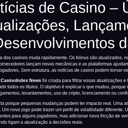
tícias de Casino – 
ualizações, Lançam
Desenvolvimentos da
ria dos casinos muda rapidamente. Os bónus são atualizados, 
ornecedores lançam novas mecânicas e as plataformas ajustam
jogadores. Sem estrutura, as notícias de casino podem tornar-se r
o
CasinoIndex News
foi criada para filtrar essas atualizações 
etir todos os títulos. O objetivo é explicar o que mudou, porqu
gamentos, levantamentos, uso de cripto, licenciamento ou conf
orta porque pequenas mudanças podem ter impacto real. Uma atu
 Um novo jogo pode trazer um perfil de volatilidade diferente
ntos para alguns jogadores, mas adicionar nova fricção de veri
ndo ligam a atualização a decisões reais.