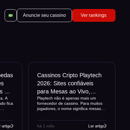
Anuncie seu cassino
Ver rankings
oedas
Cassinos Cripto Playtech
es
2026: Sites confiáveis
as Ao
para Mesas ao Vivo,
ra. A
Playtech não é apenas mais um
Roleta e Blackjack
ado fica
fornecedor de cassino. Para muitos
m
jogadores, o nome significa mesas
roleta
ao vivo, blackjack, roleta, bacará,
de
conteúdo de game show com marca
ser
e uma sensação de cassino mais
 artigo
há 1 mês
Ler artigo
ores
tradicional do que a maioria dos