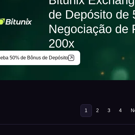
Bitunix Exchan
de Depósito de
Negociação de 
200x
eba 50% de Bônus de Depósito
1
2
3
4
N