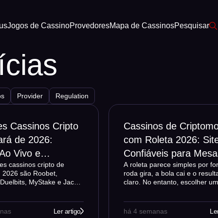
us
Jogos de Cassino
Provedores
Mapa de Cassinos
Pesquisar
ícias
os
Provider
Regulation
s Cassinos Cripto
Cassinos de Criptom
ará de 2026:
com Roleta 2026: Sit
Ao Vivo e
Confiáveis para Mes
s cassinos cripto de
A roleta parece simples por fo
entos
Vivo, Europeias e
 2026 são Roobet,
roda gira, a bola cai e o result
Lightning
uelbits, MyStake e Jack.
claro. No entanto, escolher u
nossa melhor escolha geral
cassino de criptomoedas com 
mbina uma solução de
não é simples. Um cassino po
to madura com um forte
oferecer roleta e ainda assim 
anas
Ler artigo
há 4 semanas
Ler
assino ao vivo e vários
uma escolha fraca se as melh