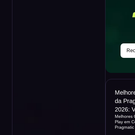
Rec
Melhore
da Pra
2026: 
Melhores 
Regras
Play em C
Saques
Pragmatic 
muitos ca