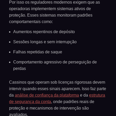
Por isso os reguladores modernos exigem que as
operadoras implementem sistemas ativos de
proteção. Esses sistemas monitoram padrões
comportamentais como:
Aumentos repentinos de depósito
Sessões longas e sem interrupção
Falhas repetidas de saque
Comportamento agressivo de perseguição de
perdas
Cassinos que operam sob licenças rigorosas devem
intervir quando esses sinais aparecem. Isso faz parte
da
análise de confiança da plataforma
e da
estrutura
de segurança da conta
, onde padrões reais de
proteção e mecanismos de intervenção são
avaliados.