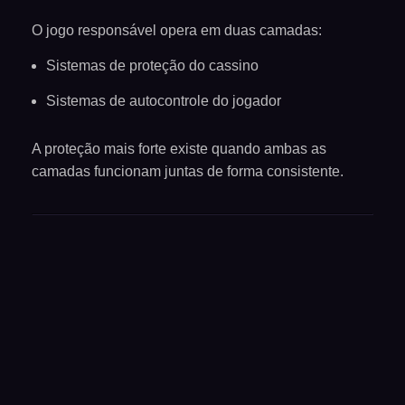
O jogo responsável opera em duas camadas:
Sistemas de proteção do cassino
Sistemas de autocontrole do jogador
A proteção mais forte existe quando ambas as
camadas funcionam juntas de forma consistente.