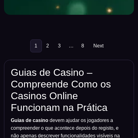
1
2
3
…
8
Next
Guias de Casino –
Compreende Como os
Casinos Online
Funcionam na Prática
Guias de casino
devem ajudar os jogadores a
compreender o que acontece depois do registo, e
não apenas descrever funcionalidades visíveis na