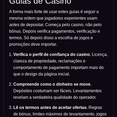
Guias de Casino
A forma mais forte de usar estes guias é seguir a
mesma ordem que jogadores experientes usam
antes de depositar. Começa pelo casino, não pelo
bónus. Depois verifica pagamentos, verificação e
termos. Só depois disso a escolha de jogos e
promoções deve importar.
Verifica o perfil de confiança do casino.
Licença,
clareza de propriedade, reclamações e
comportamento de pagamento importam mais do
que o design da página inicial.
Compreende como o dinheiro se move.
Depósitos costumam ser fáceis. Levantamentos
revelam a verdadeira qualidade do operador.
Lê os termos antes de aceitar ofertas.
Regras
de bónus, limites máximos de levantamento, jogos