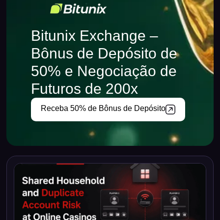
Bitunix Exchange –
Bônus de Depósito de
50% e Negociação de
Futuros de 200x
Receba 50% de Bônus de Depósito