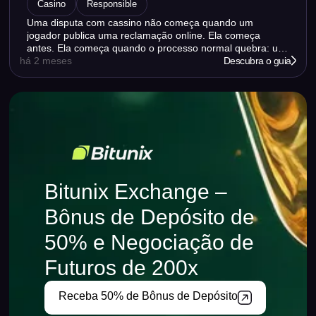
Casino
Responsible
Uma disputa com cassino não começa quando um
jogador publica uma reclamação online. Ela começa
antes. Ela começa quando o processo normal quebra: um
há 2 meses
saque fica pendente, uma verificação KYC continua se
Descubra o guia
arrastando, ganhos de bônus somem, o suporte dá
respostas vagas ou o cassino encerra uma conta sem
explicar o que acontece com o […]
Bitunix Exchange –
Bônus de Depósito de
50% e Negociação de
Futuros de 200x
Receba 50% de Bônus de Depósito