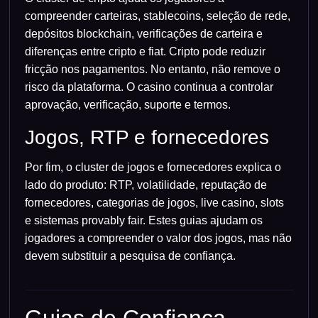
compreender carteiras, stablecoins, seleção de rede,
depósitos blockchain, verificações de carteira e
diferenças entre cripto e fiat. Cripto pode reduzir
fricção nos pagamentos. No entanto, não remove o
risco da plataforma. O casino continua a controlar
aprovação, verificação, suporte e termos.
Jogos, RTP e fornecedores
Por fim, o cluster de jogos e fornecedores explica o
lado do produto: RTP, volatilidade, reputação de
fornecedores, categorias de jogos, live casino, slots
e sistemas provably fair. Estes guias ajudam os
jogadores a compreender o valor dos jogos, mas não
devem substituir a pesquisa de confiança.