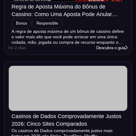
Regra de Aposta Máxima do Bônus de
Cassino: Como Uma Aposta Pode Anular
Ganhos
Bonus
Responsible
A regra de aposta máxima de um bônus de cassino define
o valor mais alto que você pode arriscar em uma única
rodada, mão, jogada ou compra de recurso enquanto o
há 2 dias
bônus estiver ativo. Uma aposta acima do limite pode
Descubra o guia
acionar uma revisão e pode levar à remoção de ganhos
ligados ao bônus. No entanto, […]
Casinos de Dados Comprovadamente Justos
2026: Cinco Sites Comparados
Os casinos de Dados comprovadamente justos mais