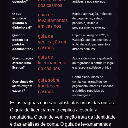
operador?
análises e nos rankings
dos casinos
O que
Explica aprovação, métodos
guia de
acontece
de pagamento, estado
levantamentos
quando o
pendente, limites e
em casinos
dinheiro sai?
processamento externo
Quando
Explica o timing do KYC, a
guia de
podem ser
validação de documentos, a
verificação em
pedidos
titularidade do pagamento e
casinos
documentos?
atrasos comuns
guia de
Que proteção
Ajuda a distinguir a qualidade
licenciamento
oferece uma
do regulador, a estrutura legal
licença?
e a responsabilidade prática
de casinos
Cobre sinais falsos de
guia sobre
Que sinais de
confiança, armadilhas de
fraudes em
alerta exigem
pagamento, marcas clonadas
cautela?
e padrões repetidos de
casinos
reclamações
Estas páginas não são substitutas umas das outras.
O guia de licenciamento explica a estrutura
regulatória. O guia de verificação trata da identidade
e das análises de conta. O guia de levantamentos