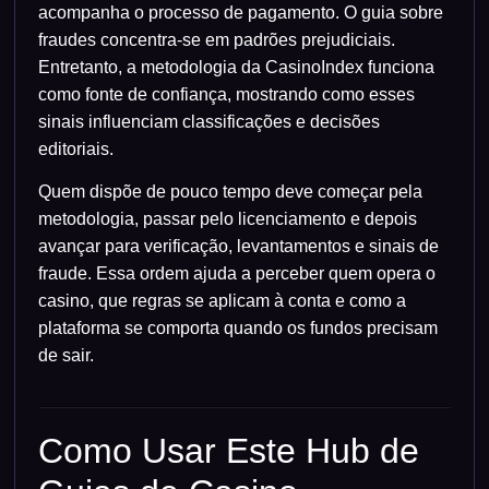
acompanha o processo de pagamento. O guia sobre
fraudes concentra-se em padrões prejudiciais.
Entretanto, a metodologia da CasinoIndex funciona
como fonte de confiança, mostrando como esses
sinais influenciam classificações e decisões
editoriais.
Quem dispõe de pouco tempo deve começar pela
metodologia, passar pelo licenciamento e depois
avançar para verificação, levantamentos e sinais de
fraude. Essa ordem ajuda a perceber quem opera o
casino, que regras se aplicam à conta e como a
plataforma se comporta quando os fundos precisam
de sair.
Como Usar Este Hub de