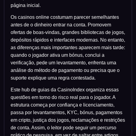
página inicial.
Os casinos online costumam parecer semelhantes
antes de o dinheiro entrar na conta. Promovem
ofertas de boas-vindas, grandes bibliotecas de jogos,
depósitos rápidos e interfaces modernas. No entanto,
as diferenças mais importantes aparecem mais tarde:
quando o jogador ativa um bónus, conclui a
verificação, pede um levantamento, enfrenta uma
análise do método de pagamento ou precisa que o
suporte explique uma regra contestada.
Este hub de guias da CasinoIndex organiza essas
questões em torno do risco real para o jogador. A
estrutura começa por confiança e licenciamento,
passa por levantamentos, KYC, bónus, pagamentos
em cripto, justiça dos jogos, reclamações e restrições
de conta. Assim, o leitor pode seguir um percurso
prático de pesquisa, em vez de saltar entre artigos