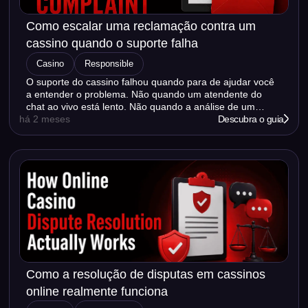
Como escalar uma reclamação contra um
cassino quando o suporte falha
Casino
Responsible
O suporte do cassino falhou quando para de ajudar você
a entender o problema. Não quando um atendente do
chat ao vivo está lento. Não quando a análise de um
há 2 meses
documento leva um tempo razoável. O problema real
Descubra o guia
começa quando o suporte repete roteiros, evita respostas
claras, muda o motivo do atraso, ignora evidências ou […]
Como a resolução de disputas em cassinos
online realmente funciona