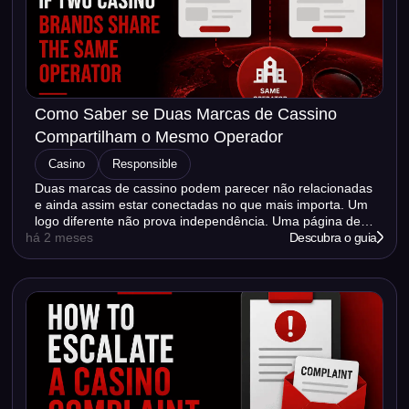
Como Saber se Duas Marcas de Cassino
Compartilham o Mesmo Operador
Casino
Responsible
Duas marcas de cassino podem parecer não relacionadas
e ainda assim estar conectadas no que mais importa. Um
logo diferente não prova independência. Uma página de
há 2 meses
bônus diferente não prova um operador separado. Até
Descubra o guia
mesmo um design de site completamente diferente pode
esconder a mesma empresa legal, titular da licença,
provedor white-label, sistema de caixa, […]