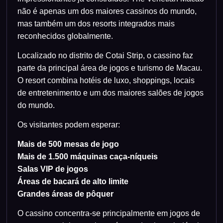
não é apenas um dos maiores cassinos do mundo,
mas também um dos resorts integrados mais
reconhecidos globalmente.
Localizado no distrito de Cotai Strip, o cassino faz
parte da principal área de jogos e turismo de Macau.
O resort combina hotéis de luxo, shoppings, locais
de entretenimento e um dos maiores salões de jogos
do mundo.
Os visitantes podem esperar:
Mais de 500 mesas de jogo
Mais de 1.500 máquinas caça-níqueis
Salas VIP de jogos
Áreas de bacará de alto limite
Grandes áreas de pôquer
O cassino concentra-se principalmente em jogos de