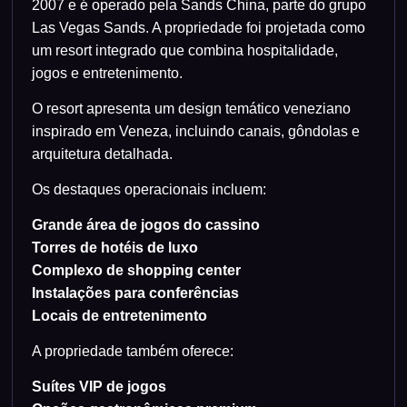
2007 e é operado pela Sands China, parte do grupo
Las Vegas Sands. A propriedade foi projetada como
um resort integrado que combina hospitalidade,
jogos e entretenimento.
O resort apresenta um design temático veneziano
inspirado em Veneza, incluindo canais, gôndolas e
arquitetura detalhada.
Os destaques operacionais incluem:
Grande área de jogos do cassino
Torres de hotéis de luxo
Complexo de shopping center
Instalações para conferências
Locais de entretenimento
A propriedade também oferece:
Suítes VIP de jogos