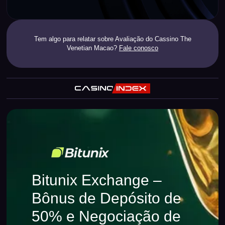
Tem algo para relatar sobre Avaliação do Cassino The
Venetian Macao?
Fale conosco
Bitunix Exchange –
Bônus de Depósito de
50% e Negociação de