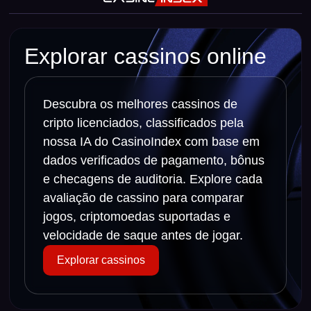
Explorar cassinos online
Descubra os melhores cassinos de
cripto licenciados, classificados pela
nossa IA do CasinoIndex com base em
dados verificados de pagamento, bônus
e checagens de auditoria. Explore cada
avaliação de cassino para comparar
jogos, criptomoedas suportadas e
velocidade de saque antes de jogar.
Explorar cassinos