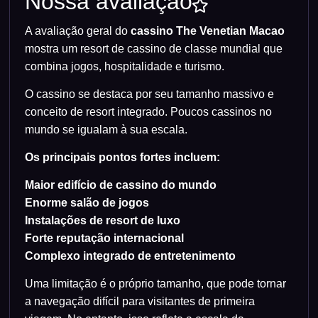
Nossa avaliação
A avaliação geral do
cassino The Venetian Macao
mostra um resort de cassino de classe mundial que
combina jogos, hospitalidade e turismo.
O cassino se destaca por seu tamanho massivo e
conceito de resort integrado. Poucos cassinos no
mundo se igualam à sua escala.
Os principais pontos fortes incluem:
Maior edifício de cassino do mundo
Enorme salão de jogos
Instalações de resort de luxo
Forte reputação internacional
Complexo integrado de entretenimento
Uma limitação é o próprio tamanho, que pode tornar
a navegação difícil para visitantes de primeira