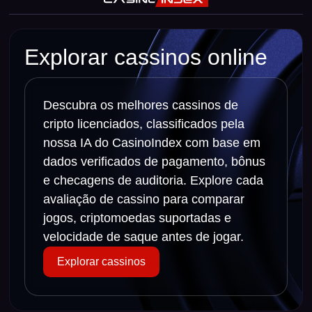
Explorar cassinos online
Descubra os melhores cassinos de
cripto licenciados, classificados pela
nossa IA do CasinoIndex com base em
dados verificados de pagamento, bônus
e checagens de auditoria. Explore cada
avaliação de cassino para comparar
jogos, criptomoedas suportadas e
velocidade de saque antes de jogar.
Explorar cassinos