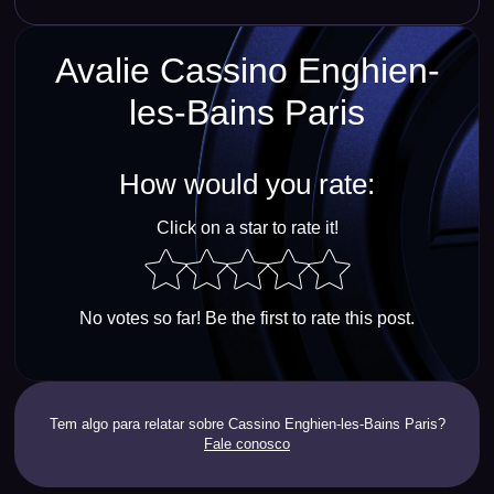
Avalie Cassino Enghien-
les-Bains Paris
How would you rate:
Click on a star to rate it!
No votes so far! Be the first to rate this post.
Tem algo para relatar sobre Cassino Enghien-les-Bains Paris?
Fale conosco