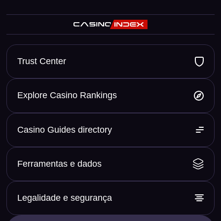
Trust Center
Explore Casino Rankings
Casino Guides directory
Ferramentas e dados
Legalidade e segurança