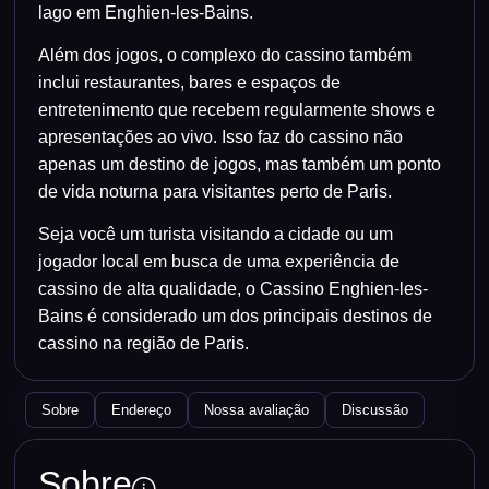
lago em Enghien-les-Bains.
Além dos jogos, o complexo do cassino também
inclui restaurantes, bares e espaços de
entretenimento que recebem regularmente shows e
apresentações ao vivo. Isso faz do cassino não
apenas um destino de jogos, mas também um ponto
de vida noturna para visitantes perto de Paris.
Seja você um turista visitando a cidade ou um
jogador local em busca de uma experiência de
cassino de alta qualidade, o Cassino Enghien-les-
Bains é considerado um dos principais destinos de
cassino na região de Paris.
Sobre
Endereço
Nossa avaliação
Discussão
Sobre