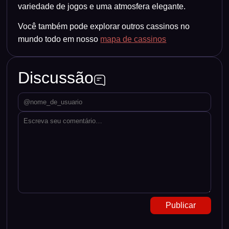
variedade de jogos e uma atmosfera elegante.
Você também pode explorar outros cassinos no
mundo todo em nosso
mapa de cassinos
Discussão
Publicar