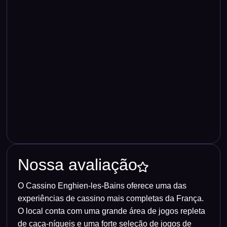
Nossa avaliação
O Cassino Enghien-les-Bains oferece uma das
experiências de cassino mais completas da França.
O local conta com uma grande área de jogos repleta
de caça-níqueis e uma forte seleção de jogos de