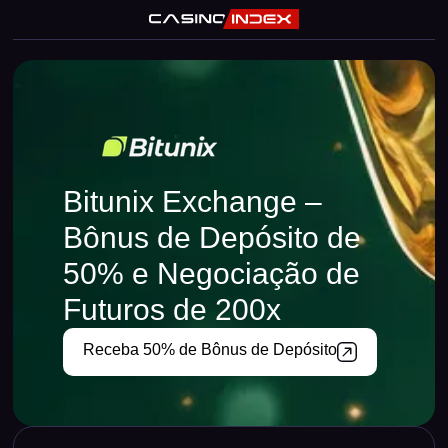
Bitunix Exchange –
Bônus de Depósito de
50% e Negociação de
Futuros de 200x
Receba 50% de Bônus de Depósito