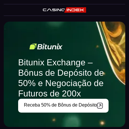
Bitunix Exchange –
Bônus de Depósito de
50% e Negociação de
Futuros de 200x
Receba 50% de Bônus de Depósito