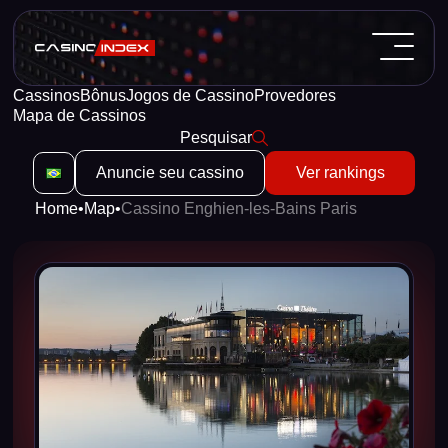
Cassinos
Bônus
Jogos de Cassino
Provedores
Mapa de Cassinos
Pesquisar
Anuncie seu cassino
Ver rankings
Home
•
Map
•
Cassino Enghien-les-Bains Paris