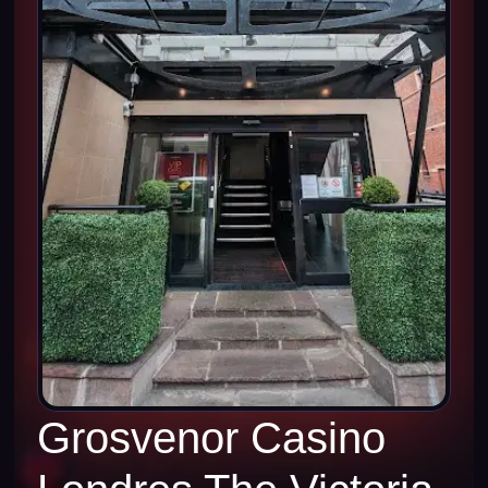
Grosvenor Casino