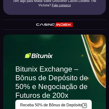
Tem algo para relatar sobre Grosvenor Casino Londres The
Victoria?
Fale conosco
Bitunix Exchange –
Bônus de Depósito de
50% e Negociação de
Futuros de 200x
Receba 50% de Bônus de Depósito