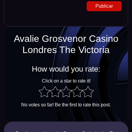
Publicar
Avalie Grosvenor Casino
Londres The Victoria
How would you rate:
Click on a star to rate it!
No votes so far! Be the first to rate this post.