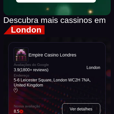
Descubra mais cassinos em
London
Empire Casino Londres
Avaliações do Google
London
3.9(1800+ reviews)
Endereço
5-6 Leicester Square, London WC2H 7NA,
United Kingdom
Nossa avaliação
Ver detalhes
8.5