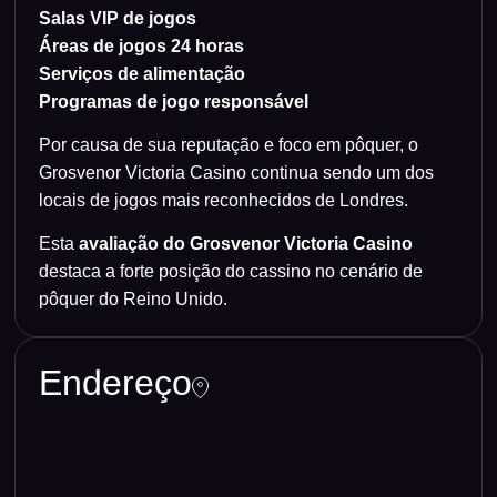
Salas VIP de jogos
Áreas de jogos 24 horas
Serviços de alimentação
Programas de jogo responsável
Por causa de sua reputação e foco em pôquer, o
Grosvenor Victoria Casino continua sendo um dos
locais de jogos mais reconhecidos de Londres.
Esta
avaliação do Grosvenor Victoria Casino
destaca a forte posição do cassino no cenário de
pôquer do Reino Unido.
Endereço