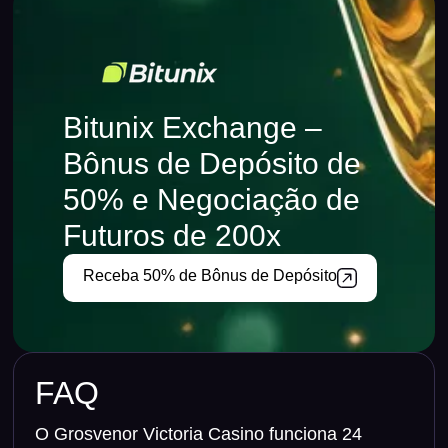
Bitunix Exchange –
Bônus de Depósito de
50% e Negociação de
Futuros de 200x
Receba 50% de Bônus de Depósito
FAQ
O Grosvenor Victoria Casino funciona 24
-