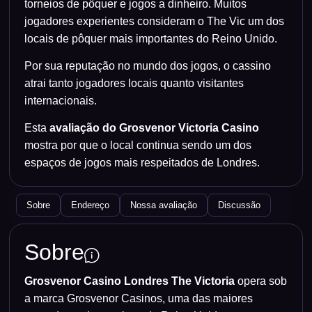
torneios de pôquer e jogos a dinheiro. Muitos
jogadores experientes consideram o The Vic um dos
locais de pôquer mais importantes do Reino Unido.
Por sua reputação no mundo dos jogos, o cassino
atrai tanto jogadores locais quanto visitantes
internacionais.
Esta
avaliação do Grosvenor Victoria Casino
mostra por que o local continua sendo um dos
espaços de jogos mais respeitados de Londres.
Sobre
Endereço
Nossa avaliação
Discussão
Sobre
Grosvenor Casino Londres The Victoria
opera sob
a marca Grosvenor Casinos, uma das maiores