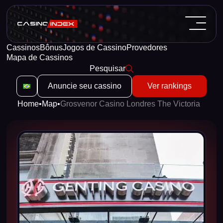
Cassinos
Bônus
Jogos de Cassino
Provedores
Mapa de Cassinos
Pesquisar
Anuncie seu cassino
Ver rankings
Home
•
Map
•
Grosvenor Casino Londres The Victoria