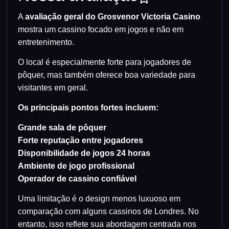
A
avaliação geral do Grosvenor Victoria Casino
mostra um cassino focado em jogos e não em
entretenimento.
O local é especialmente forte para jogadores de
pôquer, mas também oferece boa variedade para
visitantes em geral.
Os principais pontos fortes incluem:
Grande sala de pôquer
Forte reputação entre jogadores
Disponibilidade de jogos 24 horas
Ambiente de jogo profissional
Operador de cassino confiável
Uma limitação é o design menos luxuoso em
comparação com alguns cassinos de Londres. No
entanto, isso reflete sua abordagem centrada nos