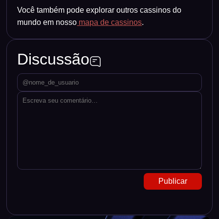
Você também pode explorar outros cassinos do
mundo em nosso
mapa de cassinos
.
Discussão
Publicar