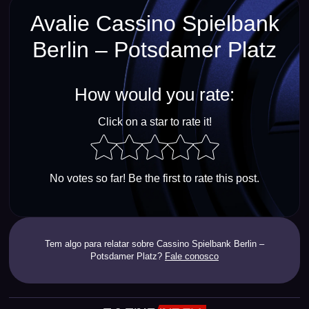
Avalie Cassino Spielbank
Berlin – Potsdamer Platz
How would you rate:
Click on a star to rate it!
No votes so far! Be the first to rate this post.
Tem algo para relatar sobre Cassino Spielbank Berlin –
Potsdamer Platz?
Fale conosco