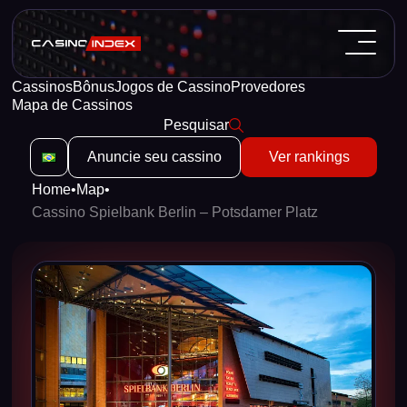
Cassinos
Bônus
Jogos de Cassino
Provedores
Mapa de Cassinos
Pesquisar
Anuncie seu cassino
Ver rankings
Home
•
Map
•
Cassino Spielbank Berlin – Potsdamer Platz