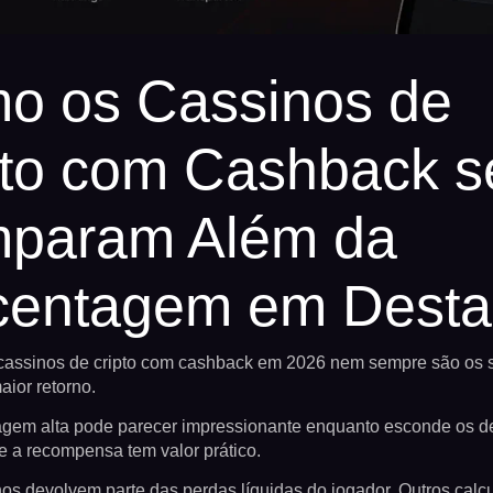
o os Cassinos de
pto com Cashback s
param Além da
centagem em Dest
cassinos de cripto com cashback em 2026 nem sempre são os s
ior retorno.
gem alta pode parecer impressionante enquanto esconde os d
 a recompensa tem valor prático.
os devolvem parte das perdas líquidas do jogador. Outros calc