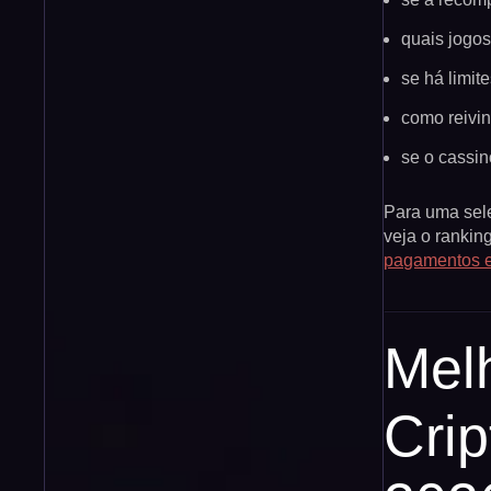
quais jogos
se há limi
como reivi
se o cassi
Para uma sel
veja o ranki
pagamentos e
Mel
Cri