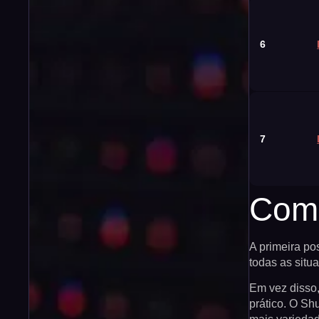
6
7
Como
A primeira po
todas as situ
Em vez disso,
prático. O Sh