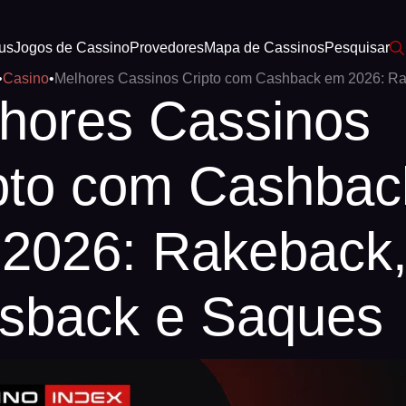
us
Jogos de Cassino
Provedores
Mapa de Cassinos
Pesquisar
•
Casino
•
Melhores Cassinos Cripto com Cashback em 2026: R
hores Cassinos
pto com Cashbac
2026: Rakeback
sback e Saques