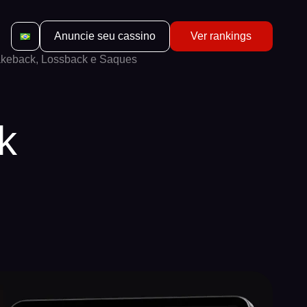
Anuncie seu cassino
Ver rankings
akeback, Lossback e Saques
k
,