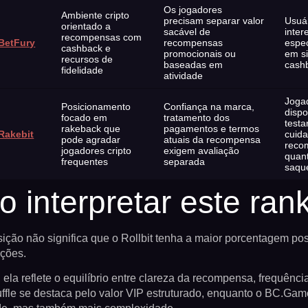
Os jogadores
Ambiente cripto
precisam separar valor
Usuá
orientado a
sacável de
inte
recompensas com
BetFury
recompensas
espe
cashback e
promocionais ou
em s
recursos de
baseadas em
cash
fidelidade
atividade
Joga
Posicionamento
Confiança na marca,
dispo
focado em
tratamento dos
testa
rakeback que
pagamentos e termos
Rakebit
cuida
pode agradar
atuais da recompensa
reco
jogadores cripto
exigem avaliação
quan
frequentes
separada
saqu
 interpretar este ran
sição não significa que o Rollbit tenha a maior porcentagem po
ações.
 ela reflete o equilíbrio entre clareza da recompensa, frequênci
uffle se destaca pelo valor VIP estruturado, enquanto o BC.Gam