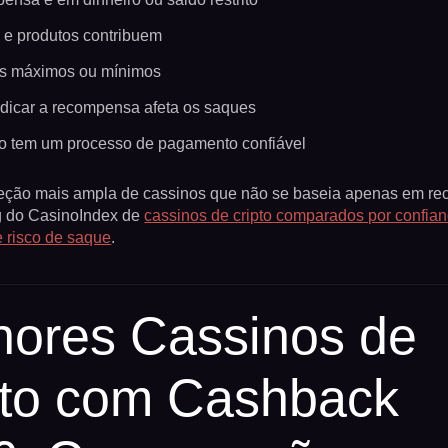
 e produtos contribuem
tes máximos ou mínimos
ndicar a recompensa afeta os saques
no tem um processo de pagamento confiável
eção mais ampla de cassinos que não se baseia apenas em r
ng do CasinoIndex de
cassinos de cripto comparados por confian
 risco de saque
.
hores Cassinos de
pto com Cashback