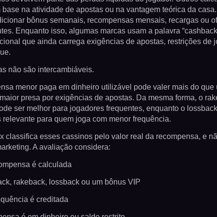
 base na atividade de apostas ou na vantagem teórica da casa
icionar bônus semanais, recompensas mensais, recargas ou of
ntes. Enquanto isso, algumas marcas usam a palavra “cashback
cional que ainda carrega exigências de apostas, restrições de 
que.
s não são intercambiáveis.
sa menor paga em dinheiro utilizável pode valer mais do que
maior presa por exigências de apostas. Da mesma forma, o ra
ode ser melhor para jogadores frequentes, enquanto o lossbac
s relevante para quem joga com menor frequência.
 classifica esses cassinos pelo valor real da recompensa, e n
rketing. A avaliação considera:
ompensa é calculada
ack, rakeback, lossback ou um bônus VIP
equência é creditada
ensa é em dinheiro ou saldo restrito