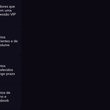
dores que
em uma
ressão VIP
rios
ientes e de
volume
rios
elecidos
ongo prazo
rios de
no e
tsbook