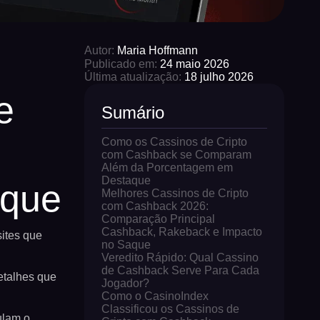
Autor:
Maria Hoffmann
Publicado em:
24 maio 2026
Última atualização:
18 julho 2026
e
Sumário
Como os Cassinos de Cripto
com Cashback se Comparam
Além da Porcentagem em
Destaque
aque
Melhores Cassinos de Cripto
com Cashback 2026:
Comparação Principal
Cashback, Rakeback e Impacto
ites que
no Saque
Veredito Rápido: Qual Cassino
de Cashback Serve Para Cada
etalhes que
Jogador?
Como o CasinoIndex
Classificou os Cassinos de
ulam o