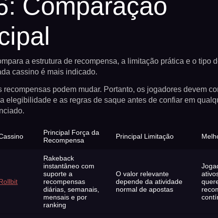
6: Comparação
cipal
ompara a estrutura de recompensa, a limitação prática e o tipo 
ada cassino é mais indicado.
s recompensas podem mudar. Portanto, os jogadores devem con
, a elegibilidade e as regras de saque antes de confiar em qualq
nciado.
Principal Força da
Cassino
Principal Limitação
Melh
Recompensa
Rakeback
instantâneo com
Joga
suporte a
O valor relevante
ativo
Rollbit
recompensas
depende da atividade
quer
diárias, semanais,
normal de apostas
reco
mensais e por
cont
ranking