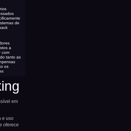
rios
ressados
cificamente
istemas de
back
dores
stos a
r com
do tanto as
mpensas
to os
es
king
ssível em
a e uso
e oferece