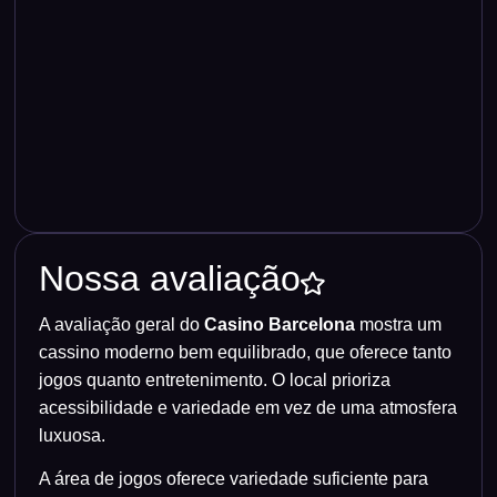
Nossa avaliação
A avaliação geral do
Casino Barcelona
mostra um
cassino moderno bem equilibrado, que oferece tanto
jogos quanto entretenimento. O local prioriza
acessibilidade e variedade em vez de uma atmosfera
luxuosa.
A área de jogos oferece variedade suficiente para