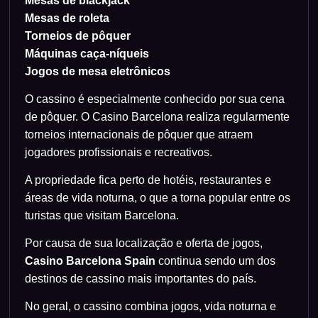
Mesas de blackjack
Mesas de roleta
Torneios de pôquer
Máquinas caça-níqueis
Jogos de mesa eletrônicos
O cassino é especialmente conhecido por sua cena
de pôquer. O Casino Barcelona realiza regularmente
torneios internacionais de pôquer que atraem
jogadores profissionais e recreativos.
A propriedade fica perto de hotéis, restaurantes e
áreas de vida noturna, o que a torna popular entre os
turistas que visitam Barcelona.
Por causa de sua localização e oferta de jogos,
Casino Barcelona Spain
continua sendo um dos
destinos de cassino mais importantes do país.
No geral, o cassino combina jogos, vida noturna e