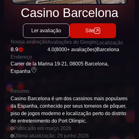
Casino Barcelona
Ler avaliação
Site
Nossa avaliação
Avaliações do Google
Localização
8.9
4.0(8000+ avaliações)
Barcelona
Endereço
Carrer de la Marina 19-21, 08005 Barcelona,
Espanha
Resumo
Casino Barcelona é um dos cassinos mais populares
da Espanha, conhecido por seus torneios de pôquer,
piso de jogos moderno e localização perto do distrito
de entretenimento do Port Olímpic.
Publicado em março 2026
Última atualização: 29 junho 2026