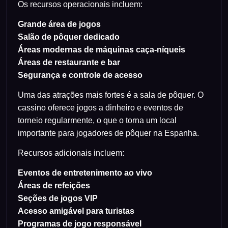
Os recursos operacionais incluem:
Grande área de jogos
Salão de pôquer dedicado
Áreas modernas de máquinas caça-níqueis
Áreas de restaurante e bar
Segurança e controle de acesso
Uma das atrações mais fortes é a sala de pôquer. O
cassino oferece jogos a dinheiro e eventos de
torneio regularmente, o que o torna um local
importante para jogadores de pôquer na Espanha.
Recursos adicionais incluem:
Eventos de entretenimento ao vivo
Áreas de refeições
Seções de jogos VIP
Acesso amigável para turistas
Programas de jogo responsável