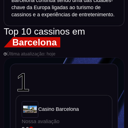
Barcelona continua sendo uma das cidades-
chave da Europa ligadas ao turismo de
cassinos e a experiências de entretenimento.
Top 10 cassinos em
Barcelona
Última atualização: hoje
1
Casino Barcelona
Nossa avaliação