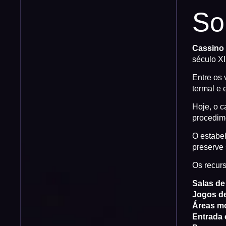
So
Cassino
século XI
Entre os 
termal e 
Hoje, o c
procedim
O estabel
preserve
Os recur
Salas de
Jogos de
Áreas mo
Entrada 