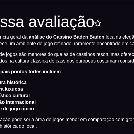
ssa avaliação
ncia geral da
análise do Cassino Baden Baden
foca na elegâ
erece um ambiente de jogo refinado, raramente encontrado em 
de jogos são menores do que as de cassinos resort, mas oferec
dos na cultura clássica de cassinos europeus costumam conside
ipais pontos fortes incluem:
ura histórica
ra luxuosa
ístico cultural
o internacional
 de jogo único
ação pode ser a área de jogos menor em comparação com grande
histórica do local.