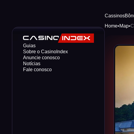
Cassinos
Bôn
Home
•
Map
•
C
Guias
Sobre o CasinoIndex
Anuncie conosco
Notícias
Fale conosco