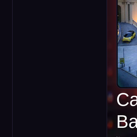
Ca
Ba