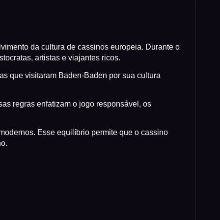
mento da cultura de cassinos europeia. Durante o
cratas, artistas e viajantes ricos.
ticas que visitaram Baden-Baden por sua cultura
as regras enfatizam o jogo responsável, os
modernos. Esse equilíbrio permite que o cassino
no.