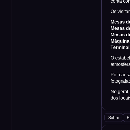
conta com
Os visita
Mesas de
Mesas de
Mesas d
Máquinas
Terminai
O estabel
atmosfera
Por caus
fotograf
No geral
dos locai
Sobre
E