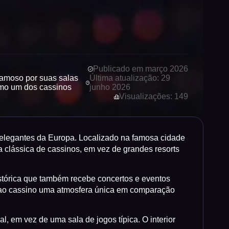
Publicado em março 2026
famoso por suas salas
Última atualização: 29
como um dos cassinos
junho 2026
Visualizações: 149
 elegantes da Europa. Localizado na famosa cidade
ra clássica de cassinos, em vez de grandes resorts
istórica que também recebe concertos e eventos
ere ao cassino uma atmosfera única em comparação
, em vez de uma sala de jogos típica. O interior