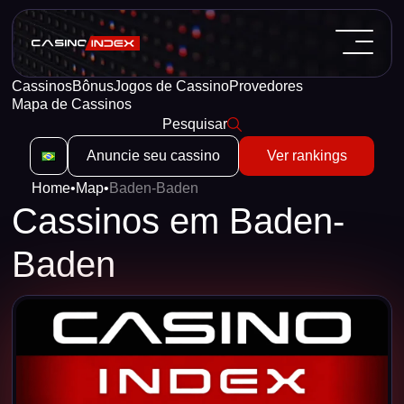
Cassinos
Bônus
Jogos de Cassino
Provedores
Mapa de Cassinos
Pesquisar
Anuncie seu cassino
Ver rankings
Home
•
Map
•
Baden-Baden
Cassinos em Baden-
Baden