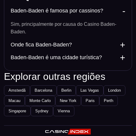
-
Baden-Baden é famosa por cassinos?
Sim, principalmente por causa do Casino Baden-
Baden.
+
Onde fica Baden-Baden?
No sudoeste da Alemanha, perto da Floresta Negra.
+
Baden-Baden é uma cidade turística?
Sim, conhecida pelo turismo de spa e pela cultura.
Explorar outras regiões
Amsterdã
Barcelona
Berlin
Las Vegas
London
Macau
Monte Carlo
New York
Paris
Perth
Singapore
Sydney
Vienna