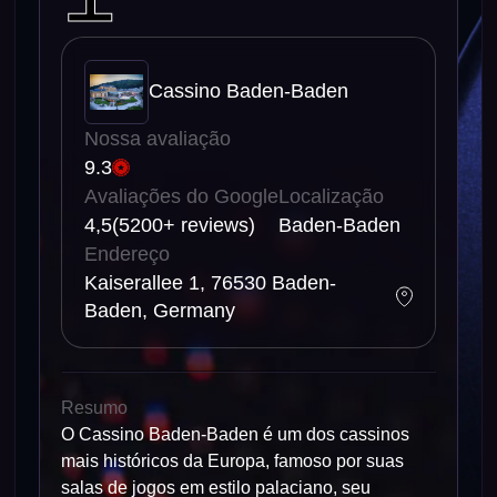
Cassino Baden-Baden
Nossa avaliação
9.3
Avaliações do Google
Localização
4,5(5200+ reviews)
Baden-Baden
Endereço
Kaiserallee 1, 76530 Baden-
Baden, Germany
Resumo
O Cassino Baden-Baden é um dos cassinos
mais históricos da Europa, famoso por suas
salas de jogos em estilo palaciano, seu