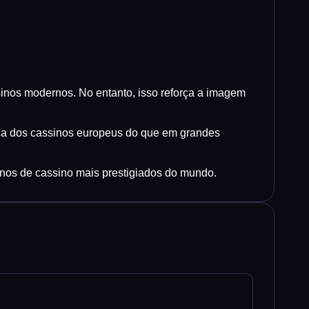
inos modernos. No entanto, isso reforça a imagem
sica dos cassinos europeus do que em grandes
nos de cassino mais prestigiados do mundo.