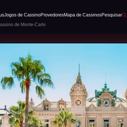
us
Jogos de Cassino
Provedores
Mapa de Cassinos
Pesquisar
assino de Monte-Carlo