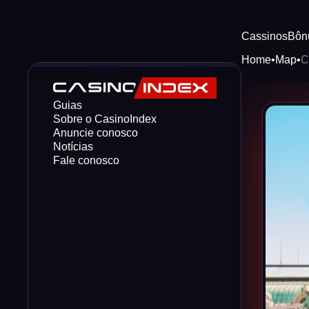
Cassinos
Bôn
Home
•
Map
•
C
Guias
Sobre o CasinoIndex
Anuncie conosco
Notícias
Fale conosco