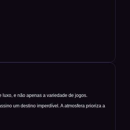
 e luxo, e não apenas a variedade de jogos.
sino um destino imperdível. A atmosfera prioriza a