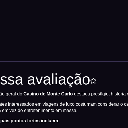
ssa avaliação
ção geral do
Casino de Monte Carlo
destaca prestígio, história
ntes interessados em viagens de luxo costumam considerar o cas
a em vez do entretenimento em massa.
ipais pontos fortes incluem: