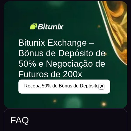
Bitunix Exchange –
Bônus de Depósito de
50% e Negociação de
Futuros de 200x
Receba 50% de Bônus de Depósito
FAQ