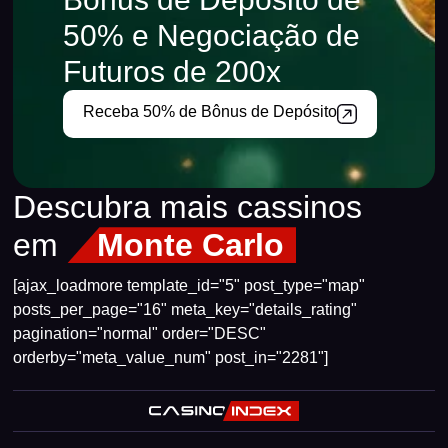
50% e Negociação de
Futuros de 200x
Receba 50% de Bônus de Depósito
Descubra mais cassinos
em
Monte Carlo
[ajax_loadmore template_id="5" post_type="map"
posts_per_page="16" meta_key="details_rating"
pagination="normal" order="DESC"
orderby="meta_value_num" post_in="2281"]