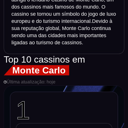
dos cassinos mais famosos do mundo. O
cassino se tornou um símbolo do jogo de luxo
europeu e do turismo internacional.Devido à
sua reputação global, Monte Carlo continua
sendo uma das cidades mais importantes
ligadas ao turismo de cassinos.
Top 10 cassinos em
Monte Carlo
Última atualização: hoje
1