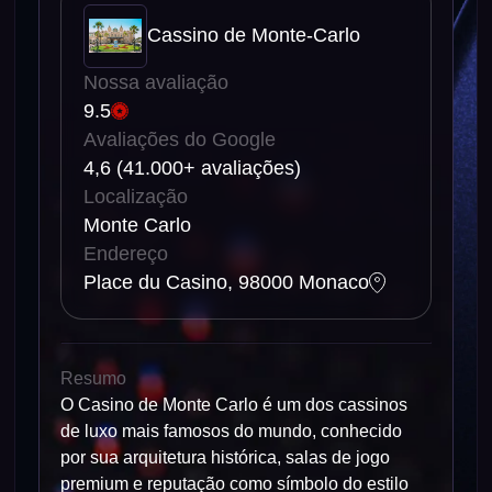
Cassino de Monte-Carlo
Nossa avaliação
9.5
Avaliações do Google
4,6 (41.000+ avaliações)
Localização
Monte Carlo
Endereço
Place du Casino, 98000 Monaco
Resumo
O Casino de Monte Carlo é um dos cassinos
de luxo mais famosos do mundo, conhecido
por sua arquitetura histórica, salas de jogo
premium e reputação como símbolo do estilo