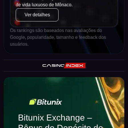
de vida luxuoso de Mônaco.
Ver detalhes
Os rankings são baseados nas avaliações do
Google, popularidade, tamanho e feedback dos
usuários.
Bitunix Exchange –
Bônus de Depósito de