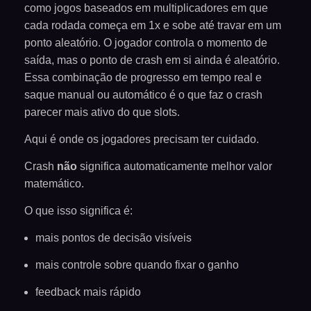
como jogos baseados em multiplicadores em que
cada rodada começa em 1x e sobe até travar em um
ponto aleatório. O jogador controla o momento de
saída, mas o ponto de crash em si ainda é aleatório.
Essa combinação de progresso em tempo real e
saque manual ou automático é o que faz o crash
parecer mais ativo do que slots.
Aqui é onde os jogadores precisam ter cuidado.
Crash
não
significa automaticamente melhor valor
matemático.
O que isso significa é:
mais pontos de decisão visíveis
mais controle sobre quando fixar o ganho
feedback mais rápido