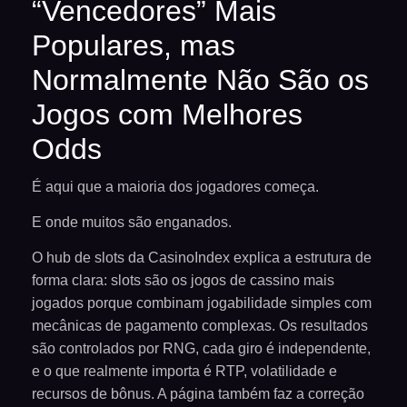
“Vencedores” Mais
Populares, mas
Normalmente Não São os
Jogos com Melhores
Odds
É aqui que a maioria dos jogadores começa.
E onde muitos são enganados.
O hub de slots da CasinoIndex explica a estrutura de
forma clara: slots são os jogos de cassino mais
jogados porque combinam jogabilidade simples com
mecânicas de pagamento complexas. Os resultados
são controlados por RNG, cada giro é independente,
e o que realmente importa é RTP, volatilidade e
recursos de bônus. A página também faz a correção