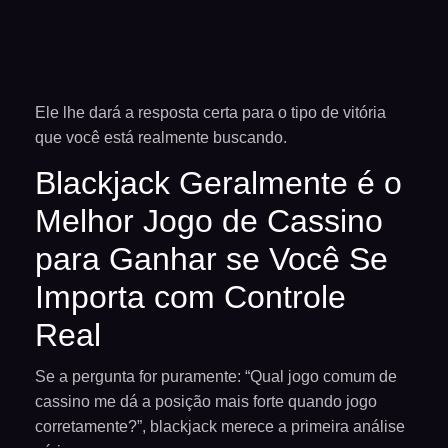
Ele lhe dará a resposta certa para o tipo de vitória
que você está realmente buscando.
Blackjack Geralmente é o
Melhor Jogo de Cassino
para Ganhar se Você Se
Importa com Controle
Real
Se a pergunta for puramente: “Qual jogo comum de
cassino me dá a posição mais forte quando jogo
corretamente?”, blackjack merece a primeira análise