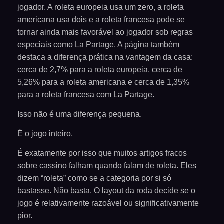
jogador. A roleta europeia usa um zero, a roleta
americana usa dois e a roleta francesa pode se
tornar ainda mais favorável ao jogador sob regras
especiais como La Partage. A página também
destaca a diferença prática na vantagem da casa:
cerca de 2,7% para a roleta europeia, cerca de
5,26% para a roleta americana e cerca de 1,35%
para a roleta francesa com La Partage.
Isso não é uma diferença pequena.
É o jogo inteiro.
É exatamente por isso que muitos artigos fracos
sobre cassino falham quando falam de roleta. Eles
dizem “roleta” como se a categoria por si só
bastasse. Não basta. O layout da roda decide se o
jogo é relativamente razoável ou significativamente
pior.