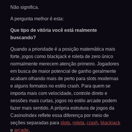
Não significa.
A pergunta melhor é esta:
Que tipo de vitória você está realmente
buscando?
Quando a prioridade é a posição matemática mais
forte, jogos como blackjack e roleta de zero único
normalmente merecem atenção primeiro. Jogadores
em busca de maior potencial de ganho geralmente
acabam olhando mais de perto para slots modernas
e alguns formatos no estilo crash. Para quem se
importa mais com velocidade, controle direto e
sessões mais curtas, jogos no estilo arcade podem
fazer mais sentido. A própria estrutura de jogos da
CasinoIndex reflete essa diferença por meio de
seções separadas para
slots
,
roleta
,
crash
,
blackjack
e
arcade
.