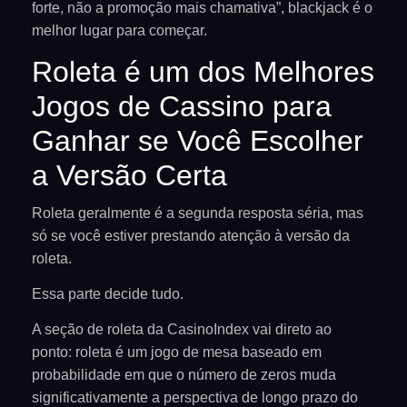
forte, não a promoção mais chamativa”, blackjack é o
melhor lugar para começar.
Roleta é um dos Melhores
Jogos de Cassino para
Ganhar se Você Escolher
a Versão Certa
Roleta geralmente é a segunda resposta séria, mas
só se você estiver prestando atenção à versão da
roleta.
Essa parte decide tudo.
A seção de roleta da CasinoIndex vai direto ao
ponto: roleta é um jogo de mesa baseado em
probabilidade em que o número de zeros muda
significativamente a perspectiva de longo prazo do