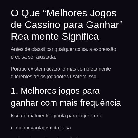
O Que “Melhores Jogos
de Cassino para Ganhar”
Realmente Significa
Antes de classificar qualquer coisa, a expressão
precisa ser ajustada.
Porque existem quatro formas completamente
diferentes de os jogadores usarem isso.
1. Melhores jogos para
ganhar com mais frequência
Isso normalmente aponta para jogos com:
menor vantagem da casa