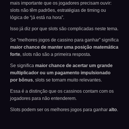
mais importante que os jogadores precisam ouvir:
slots não têm padrões, estratégias de timing ou
lógica de “já está na hora”.
Isso já diz por que slots são complicadas neste tema.
Se “melhores jogos de cassino para ganhar” significa
maior chance de manter uma posição matemática
forte
, slots não são a primeira resposta.
Se significa
maior chance de acertar um grande
multiplicador ou um pagamento impulsionado
por bônus
, slots se tornam muito relevantes.
Essa é a distinção que os cassinos contam com os
jogadores para não entenderem.
Slots podem ser os melhores jogos para ganhar
alto
.