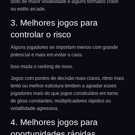
slots de maior volatilidade e alguns formatos crash
ou estilo arcade.
3. Melhores jogos para
controlar o risco
Alguns jogadores se importam menos com grande
potencial e mais em evitar o caos.
Isso muda o ranking de novo.
Jogos com pontos de decisão mais claros, ritmo mais
lento ou melhor estrutura tendem a agradar esses
jogadores mais do que jogos construídos em torno
de giros constantes, multiplicadores rápidos ou
volatilidade agressiva.
4. Melhores jogos para
oportunidades rápidas