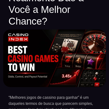
Você a Melhor
Chance?
“Melhores jogos de cassino para ganhar” é um
daqueles termos de busca que parecem simples,