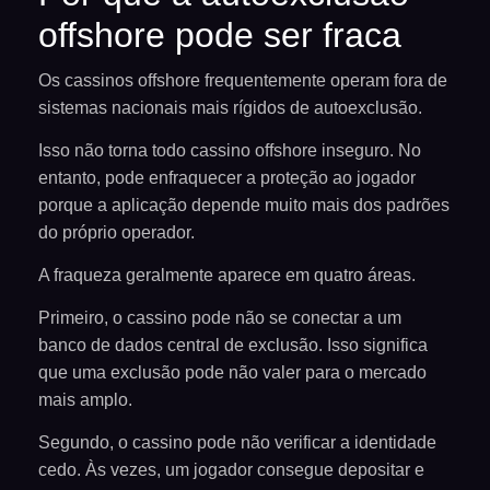
offshore pode ser fraca
Os cassinos offshore frequentemente operam fora de
sistemas nacionais mais rígidos de autoexclusão.
Isso não torna todo cassino offshore inseguro. No
entanto, pode enfraquecer a proteção ao jogador
porque a aplicação depende muito mais dos padrões
do próprio operador.
A fraqueza geralmente aparece em quatro áreas.
Primeiro, o cassino pode não se conectar a um
banco de dados central de exclusão. Isso significa
que uma exclusão pode não valer para o mercado
mais amplo.
Segundo, o cassino pode não verificar a identidade
cedo. Às vezes, um jogador consegue depositar e