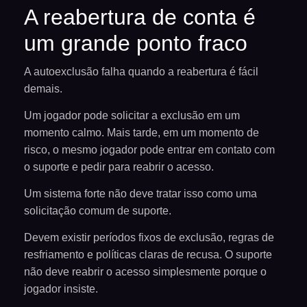
A reabertura de conta é
um grande ponto fraco
A autoexclusão falha quando a reabertura é fácil
demais.
Um jogador pode solicitar a exclusão em um
momento calmo. Mais tarde, em um momento de
risco, o mesmo jogador pode entrar em contato com
o suporte e pedir para reabrir o acesso.
Um sistema forte não deve tratar isso como uma
solicitação comum de suporte.
Devem existir períodos fixos de exclusão, regras de
resfriamento e políticas claras de recusa. O suporte
não deve reabrir o acesso simplesmente porque o
jogador insiste.