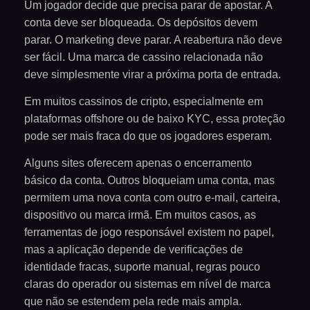
Um jogador decide que precisa parar de apostar. A
conta deve ser bloqueada. Os depósitos devem
parar. O marketing deve parar. A reabertura não deve
ser fácil. Uma marca de cassino relacionada não
deve simplesmente virar a próxima porta de entrada.
Em muitos cassinos de cripto, especialmente em
plataformas offshore ou de baixo KYC, essa proteção
pode ser mais fraca do que os jogadores esperam.
Alguns sites oferecem apenas o encerramento
básico da conta. Outros bloqueiam uma conta, mas
permitem uma nova conta com outro e-mail, carteira,
dispositivo ou marca irmã. Em muitos casos, as
ferramentas de jogo responsável existem no papel,
mas a aplicação depende de verificações de
identidade fracas, suporte manual, regras pouco
claras do operador ou sistemas em nível de marca
que não se estendem pela rede mais ampla.