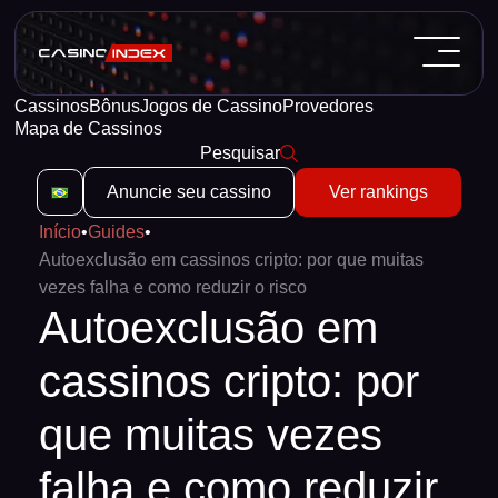
Cassinos
Bônus
Jogos de Cassino
Provedores
Mapa de Cassinos
Pesquisar
Anuncie seu cassino
Ver rankings
Início
•
Guides
•
Autoexclusão em cassinos cripto: por que muitas
vezes falha e como reduzir o risco
Autoexclusão em
cassinos cripto: por
que muitas vezes
falha e como reduzir