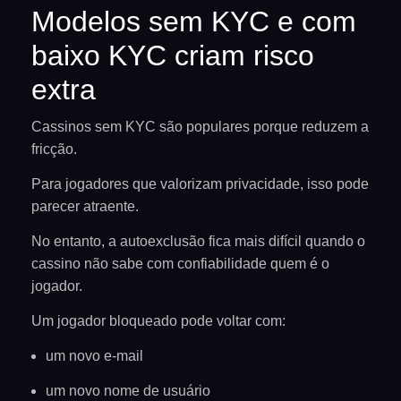
Modelos sem KYC e com
baixo KYC criam risco
extra
Cassinos sem KYC são populares porque reduzem a
fricção.
Para jogadores que valorizam privacidade, isso pode
parecer atraente.
No entanto, a autoexclusão fica mais difícil quando o
cassino não sabe com confiabilidade quem é o
jogador.
Um jogador bloqueado pode voltar com:
um novo e-mail
um novo nome de usuário