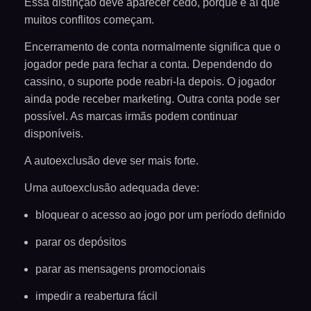
Essa distinção deve aparecer cedo, porque é aí que
muitos conflitos começam.
Encerramento de conta normalmente significa que o
jogador pede para fechar a conta. Dependendo do
cassino, o suporte pode reabri-la depois. O jogador
ainda pode receber marketing. Outra conta pode ser
possível. As marcas irmãs podem continuar
disponíveis.
A autoexclusão deve ser mais forte.
Uma autoexclusão adequada deve:
bloquear o acesso ao jogo por um período definido
parar os depósitos
parar as mensagens promocionais
impedir a reabertura fácil