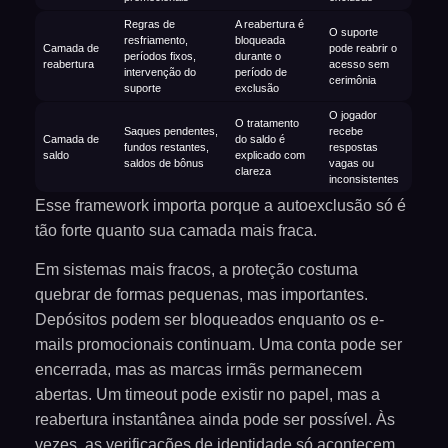
Regras de
A reabertura é
O suporte
resfriamento,
bloqueada
Camada de
pode reabrir o
períodos fixos,
durante o
reabertura
acesso sem
intervenção do
período de
cerimônia
suporte
exclusão
O jogador
O tratamento
Saques pendentes,
recebe
Camada de
do saldo é
fundos restantes,
respostas
saldo
explicado com
saldos de bônus
vagas ou
clareza
inconsistentes
Esse framework importa porque a autoexclusão só é
tão forte quanto sua camada mais fraca.
Em sistemas mais fracos, a proteção costuma
quebrar de formas pequenas, mas importantes.
Depósitos podem ser bloqueados enquanto os e-
mails promocionais continuam. Uma conta pode ser
encerrada, mas as marcas irmãs permanecem
abertas. Um timeout pode existir no papel, mas a
reabertura instantânea ainda pode ser possível. Às
vezes, as verificações de identidade só acontecem