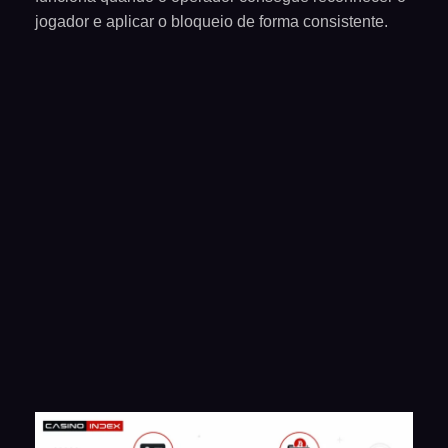
jogador e aplicar o bloqueio de forma consistente.