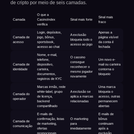
de cripto por meio de seis camadas.
O que a
Sinal mais
Camada
CasinoIndex
Sinal mais forte
fraco
verifica
Login, depósitos,
Apenas a
A exclusão
Camada de
jogo, bônus,
página visível
bloqueia todo o
acesso
sportsbook,
da conta é
acesso ao jogo
acesso ao chat
fechada
Nome, e-mail,
O cassino
telefone,
Um novo e-
consegue
Camada de
dispositivo,
mail ou carteira
reconhecer o
identidade
carteira,
contorna o
mesmo jogador
documentos,
bloqueio
novamente
registros de KYC
Marcas irmãs, rede
Uma marca
white-label, grupo
A exclusão se
bloqueia o
Camada do
de licença,
aplica a marcas
acesso, outras
operador
backend
relacionadas
permanecem
compartilhado
abertas
E-mails de
E-mails de
confirmação, listas
O marketing
bônus
Camada de
de marketing,
para
continuam
comunicação
ofertas
imediatamente
após a
promocionais
exclusão