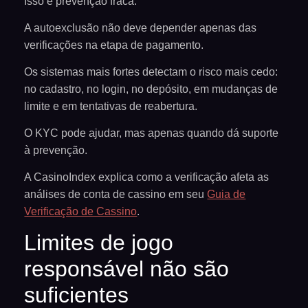
Isso é prevenção fraca.
A autoexclusão não deve depender apenas das
verificações na etapa de pagamento.
Os sistemas mais fortes detectam o risco mais cedo:
no cadastro, no login, no depósito, em mudanças de
limite e em tentativas de reabertura.
O KYC pode ajudar, mas apenas quando dá suporte
à prevenção.
A CasinoIndex explica como a verificação afeta as
análises de conta de cassino em seu
Guia de
Verificação de Cassino
.
Limites de jogo
responsável não são
suficientes