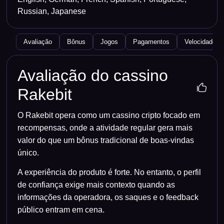
Russian, Japanese
Avaliação
Bônus
Jogos
Pagamentos
Velocidades 
Avaliação do cassino
Rakebit
O Rakebit opera como um cassino cripto focado em
recompensas, onde a atividade regular gera mais
valor do que um bônus tradicional de boas-vindas
único.
A experiência do produto é forte. No entanto, o perfil
de confiança exige mais contexto quando as
informações da operadora, os saques e o feedback
público entram em cena.