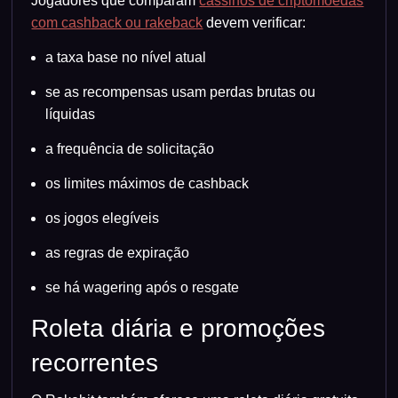
Jogadores que comparam
cassinos de criptomoedas
com cashback ou rakeback
devem verificar:
a taxa base no nível atual
se as recompensas usam perdas brutas ou
líquidas
a frequência de solicitação
os limites máximos de cashback
os jogos elegíveis
as regras de expiração
se há wagering após o resgate
Roleta diária e promoções
recorrentes