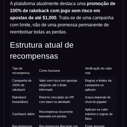
A plataforma atualmente destaca uma
promoção de
100% de rakeback com jogo sem risco em
apostas de até $1,000
. Trata-se de uma campanha
com limite, não de uma promessa permanente de
reembolsar todas as perdas.
Estrutura atual de
recompensas
Tipo de
Verificação do valor
Como funciona
recompensa
real
Campanha de
Valor sem risco em apostas
Regras e limites da
100% de
elegíveis até o limite
campanha se
rakeback
informado
aplicam
Rakeback
Retorno vinculado ao VIP
A taxa depende do
instantâneo
com base na atividade
nível do jogador
Aplicam-se valor
Recompensa recorrente
Cashback diário
máximo e regras de
baseada em perdas
faixa
Recompensas
Recompensas liberadas por
Exige apostas