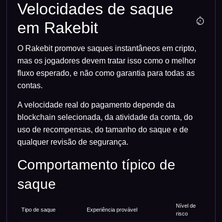
Velocidades de saque
em Rakebit
O Rakebit promove saques instantâneos em cripto,
mas os jogadores devem tratar isso como o melhor
fluxo esperado, e não como garantia para todas as
contas.
A velocidade real do pagamento depende da
blockchain selecionada, da atividade da conta, do
uso de recompensas, do tamanho do saque e de
qualquer revisão de segurança.
Comportamento típico de
saque
Nível de
Tipo de saque
Experiência provável
risco