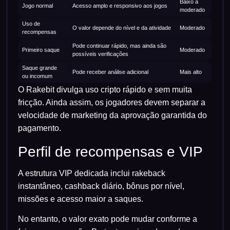
Baixo a
Jogo normal
Acesso amplo e responsivo aos jogos
moderado
Uso de
O valor depende do nível e da atividade
Moderado
recompensas
Pode continuar rápido, mas ainda são
Primeiro saque
Moderado
possíveis verificações
Saque grande
Pode receber análise adicional
Mais alto
ou incomum
O Rakebit divulga uso cripto rápido e sem muita
fricção. Ainda assim, os jogadores devem separar a
velocidade de marketing da aprovação garantida do
pagamento.
Perfil de recompensas e VIP
A estrutura VIP dedicada inclui rakeback
instantâneo, cashback diário, bônus por nível,
missões e acesso maior a saques.
No entanto, o valor exato pode mudar conforme a