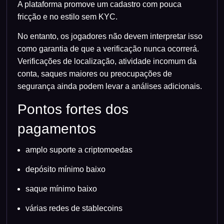
A plataforma promove um cadastro com pouca
fricção e no estilo sem KYC.
No entanto, os jogadores não devem interpretar isso
como garantia de que a verificação nunca ocorrerá.
Verificações de localização, atividade incomum da
conta, saques maiores ou preocupações de
segurança ainda podem levar a análises adicionais.
Pontos fortes dos
pagamentos
amplo suporte a criptomoedas
depósito mínimo baixo
saque mínimo baixo
várias redes de stablecoins