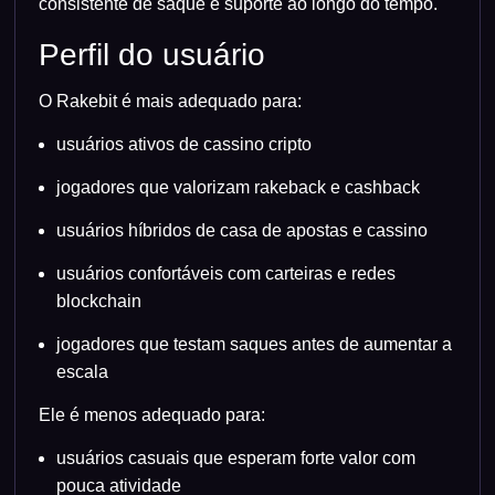
consistente de saque e suporte ao longo do tempo.
Perfil do usuário
O Rakebit é mais adequado para:
usuários ativos de cassino cripto
jogadores que valorizam rakeback e cashback
usuários híbridos de casa de apostas e cassino
usuários confortáveis com carteiras e redes
blockchain
jogadores que testam saques antes de aumentar a
escala
Ele é menos adequado para:
usuários casuais que esperam forte valor com
pouca atividade