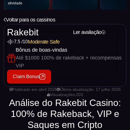
atividade
Voltar para os cassinos
Rakebit
Ler avaliação
Moderate Safe
7.5 /10
Bônus de boas-vindas
Até $1000 100% de rakeback + recompensas
VIP
Claim Bonus
Publicado em abril 2026
Última atualização: 17 julho 2026
Visualizações:203
Análise do Rakebit Casino:
100% de Rakeback, VIP e
Saques em Cripto