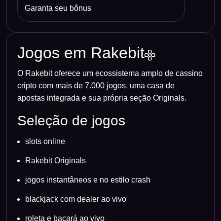
Garanta seu bônus
Jogos em Rakebit
O Rakebit oferece um ecossistema amplo de cassino
cripto com mais de 7.000 jogos, uma casa de
apostas integrada e sua própria seção Originals.
Seleção de jogos
slots online
Rakebit Originals
jogos instantâneos e no estilo crash
blackjack com dealer ao vivo
roleta e bacará ao vivo