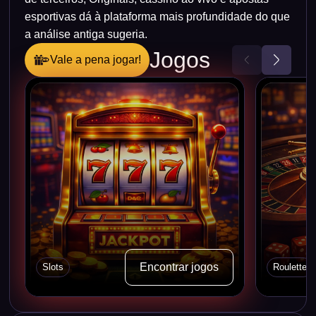
esportivas dá à plataforma mais profundidade do que
a análise antiga sugeria.
Jogos
Vale a pena jogar!
Encontrar jogos
Slots
Roulette