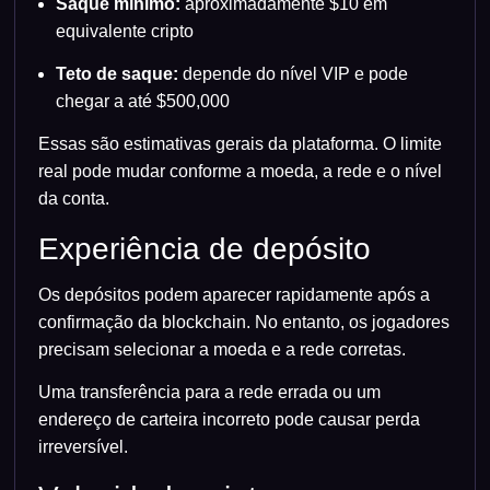
Saque mínimo:
aproximadamente $10 em
equivalente cripto
Teto de saque:
depende do nível VIP e pode
chegar a até $500,000
Essas são estimativas gerais da plataforma. O limite
real pode mudar conforme a moeda, a rede e o nível
da conta.
Experiência de depósito
Os depósitos podem aparecer rapidamente após a
confirmação da blockchain. No entanto, os jogadores
precisam selecionar a moeda e a rede corretas.
Uma transferência para a rede errada ou um
endereço de carteira incorreto pode causar perda
irreversível.