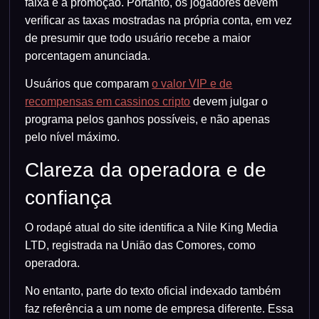
faixa e a promoção. Portanto, os jogadores devem
verificar as taxas mostradas na própria conta, em vez
de presumir que todo usuário recebe a maior
porcentagem anunciada.
Usuários que comparam
o valor VIP e de
recompensas em cassinos cripto
devem julgar o
programa pelos ganhos possíveis, e não apenas
pelo nível máximo.
Clareza da operadora e de
confiança
O rodapé atual do site identifica a Nile King Media
LTD, registrada na União das Comores, como
operadora.
No entanto, parte do texto oficial indexado também
faz referência a um nome de empresa diferente. Essa