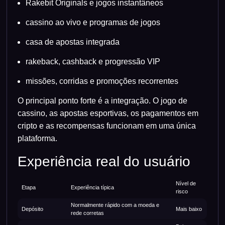
Rakebit Originals e jogos instantâneos
cassino ao vivo e programas de jogos
casa de apostas integrada
rakeback, cashback e progressão VIP
missões, corridas e promoções recorrentes
O principal ponto forte é a integração. O jogo de
cassino, as apostas esportivas, os pagamentos em
cripto e as recompensas funcionam em uma única
plataforma.
Experiência real do usuário
Nível de
Etapa
Experiência típica
risco
Normalmente rápido com a moeda e
Depósito
Mais baixo
rede corretas