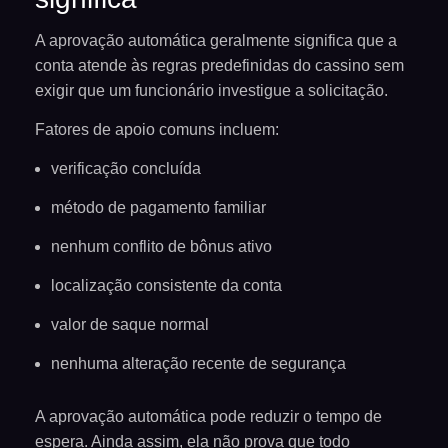
A aprovação automática geralmente significa que a
conta atende às regras predefinidas do cassino sem
exigir que um funcionário investigue a solicitação.
Fatores de apoio comuns incluem:
verificação concluída
método de pagamento familiar
nenhum conflito de bônus ativo
localização consistente da conta
valor de saque normal
nenhuma alteração recente de segurança
A aprovação automática pode reduzir o tempo de
espera. Ainda assim, ela não prova que todo