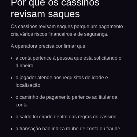
Por que os cassinos
revisam saques
Os cassinos revisam saques porque um pagamento
cria vários riscos financeiros e de segurança.
A operadora precisa confirmar que:
a conta pertence à pessoa que está solicitando o
dinheiro
o jogador atende aos requisitos de idade e
localização
o caminho de pagamento pertence ao titular da
conta
o saldo foi criado dentro das regras do cassino
a transação não indica roubo de conta ou fraude