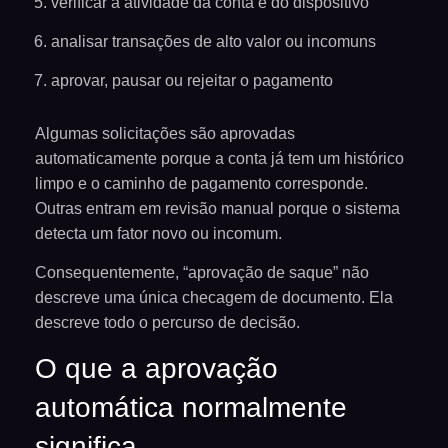
verificar a atividade da conta e do dispositivo
analisar transações de alto valor ou incomuns
aprovar, pausar ou rejeitar o pagamento
Algumas solicitações são aprovadas
automaticamente porque a conta já tem um histórico
limpo e o caminho de pagamento corresponde.
Outras entram em revisão manual porque o sistema
detecta um fator novo ou incomum.
Consequentemente, “aprovação de saque” não
descreve uma única checagem de documento. Ela
descreve todo o percurso de decisão.
O que a aprovação
automática normalmente
significa