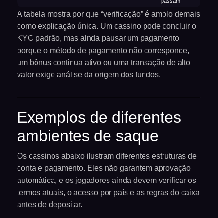
passam
A tabela mostra por que “verificação” é amplo demais
como explicação única. Um cassino pode concluir o
KYC padrão, mas ainda pausar um pagamento
porque o método de pagamento não corresponde,
um bônus continua ativo ou uma transação de alto
valor exige análise da origem dos fundos.
Exemplos de diferentes
ambientes de saque
Os cassinos abaixo ilustram diferentes estruturas de
conta e pagamento. Eles não garantem aprovação
automática, e os jogadores ainda devem verificar os
termos atuais, o acesso por país e as regras do caixa
antes de depositar.