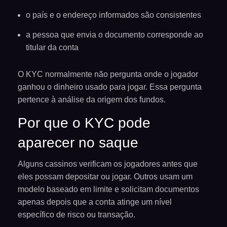
o país e o endereço informados são consistentes
a pessoa que envia o documento corresponde ao
titular da conta
O KYC normalmente não pergunta onde o jogador
ganhou o dinheiro usado para jogar. Essa pergunta
pertence à análise da origem dos fundos.
Por que o KYC pode
aparecer no saque
Alguns cassinos verificam os jogadores antes que
eles possam depositar ou jogar. Outros usam um
modelo baseado em limite e solicitam documentos
apenas depois que a conta atinge um nível
específico de risco ou transação.