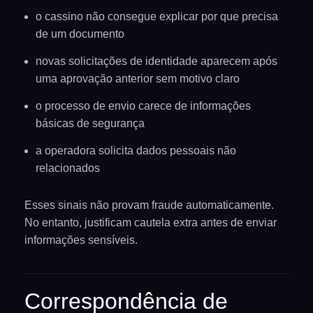
o cassino não consegue explicar por que precisa
de um documento
novas solicitações de identidade aparecem após
uma aprovação anterior sem motivo claro
o processo de envio carece de informações
básicas de segurança
a operadora solicita dados pessoais não
relacionados
Esses sinais não provam fraude automaticamente.
No entanto, justificam cautela extra antes de enviar
informações sensíveis.
Correspondência de