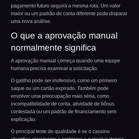
pagamento futuro seguirá a mesma rota. Um valor
maior ou um padrão de conta diferente pode disparar
uma nova análise.
O que a aprovação manual
normalmente significa
A aprovação manual começa quando uma equipe
humana precisa examinar a solicitação.
O gatilho pode ser inofensivo, como um primeiro
saque ou um cartão expirado. Também pode
envolver uma preocupação mais séria, como
incompatibilidade de conta, atividade de bônus
contestada ou um padrão de financiamento sem
explicação.
O principal teste de qualidade é se o cassino