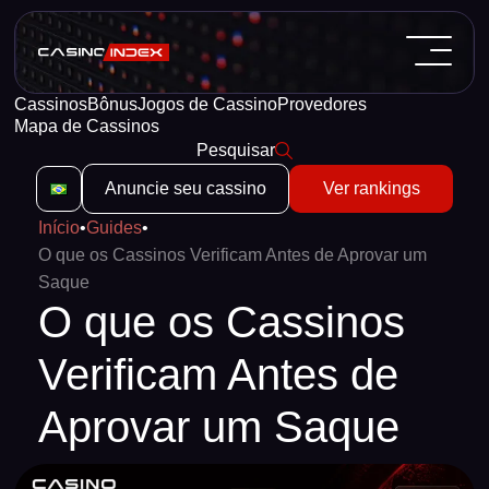
Cassinos
Bônus
Jogos de Cassino
Provedores
Mapa de Cassinos
Pesquisar
Anuncie seu cassino
Ver rankings
Início
•
Guides
•
O que os Cassinos Verificam Antes de Aprovar um
Saque
O que os Cassinos
Verificam Antes de
Aprovar um Saque