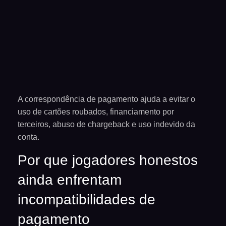
A correspondência de pagamento ajuda a evitar o
uso de cartões roubados, financiamento por
terceiros, abuso de chargeback e uso indevido da
conta.
Por que jogadores honestos
ainda enfrentam
incompatibilidades de
pagamento