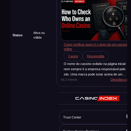
aí que muita confusão começa. […]
Ativa ou
Status
válida
Como verificar quem é o dono de um cassino
online
Casino
Responsible
O nome do cassino exibido na página inicial
nem sempre é a empresa responsável pelo
site. Uma marca pode estar acima de um
há 2 meses
operador legal, detentor da licença, plataforma
Descubra o gui
white-label, empresa de pagamentos e de um
grupo mais amplo de cassinos-irmãos. Essa
estrutura não é automaticamente insegura.
Muitas empresas de apostas consolidadas
usam várias companhias […]
Trust Center