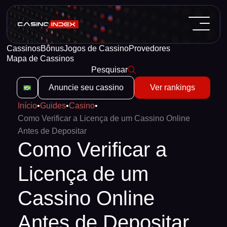
Cassinos
Bônus
Jogos de Cassino
Provedores
Mapa de Cassinos
Pesquisar
Anuncie seu cassino
Ver rankings
Início
•
Guides
•
Casino
•
Como Verificar a Licença de um Cassino Online
Antes de Depositar
Como Verificar a
Licença de um
Cassino Online
Antes de Depositar