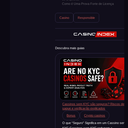
Como é Uma Prova Forte de Licença
Casino
Responsible
Descubra mais guias
Cassinos sem KYC são seguros? Riscos de
saque e verificação explicados
Bonus
Crypto casinos
O que “Seguro” Significa em um Cassino sem
KYC Cassinos sem KYC reduzem a