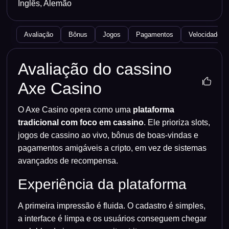
Inglês, Alemão
Avaliação
Bônus
Jogos
Pagamentos
Velocidades 
Avaliação do cassino
Axe Casino
O Axe Casino opera como uma
plataforma
tradicional com foco em cassino
. Ele prioriza slots,
jogos de cassino ao vivo, bônus de boas-vindas e
pagamentos amigáveis a cripto, em vez de sistemas
avançados de recompensa.
Experiência da plataforma
A primeira impressão é fluida. O cadastro é simples,
a interface é limpa e os usuários conseguem chegar