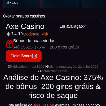
atividade
Voltar para os cassinos
Axe Casino
Ler avaliação
Moderate Risk
7.4 /10
Bônus de boas-vindas
Até $5625 375% + 200 giros grátis
Claim Bonus
Publicado em abril 2026
Última atualização: 21 julho 2026
Visualizações:203
Análise do Axe Casino: 375%
de bônus, 200 giros grátis &
risco de saque
Esta análise do
Axe Casino
examina um cassino cripto