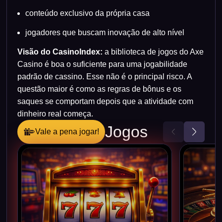
conteúdo exclusivo da própria casa
jogadores que buscam inovação de alto nível
Visão do CasinoIndex:
a biblioteca de jogos do Axe
Casino é boa o suficiente para uma jogabilidade
padrão de cassino. Esse não é o principal risco. A
questão maior é como as regras de bônus e os
saques se comportam depois que a atividade com
dinheiro real começa.
Jogos
Vale a pena jogar!