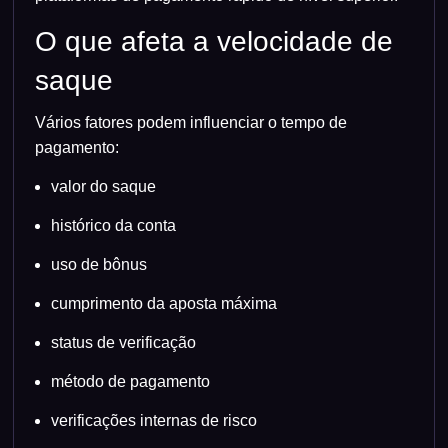
O que afeta a velocidade de
saque
Vários fatores podem influenciar o tempo de
pagamento:
valor do saque
histórico da conta
uso de bônus
cumprimento da aposta máxima
status de verificação
método de pagamento
verificações internas de risco