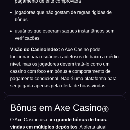
pagamento de elite comprovada
jogadores que não gostam de regras rígidas de
bônus
usuários que esperam saques instantâneos sem
verificações
Visão do CasinoIndex:
o Axe Casino pode
funcionar para usuários cautelosos de baixo a médio
nível, mas os jogadores devem tratá-lo como um
cassino com foco em bônus e comportamento de
pagamento condicional. Não é uma plataforma para
ser julgada apenas pela oferta de boas-vindas.
Bônus em Axe Casino
O Axe Casino usa um
grande bônus de boas-
vindas em múltiplos depósitos
. A oferta atual