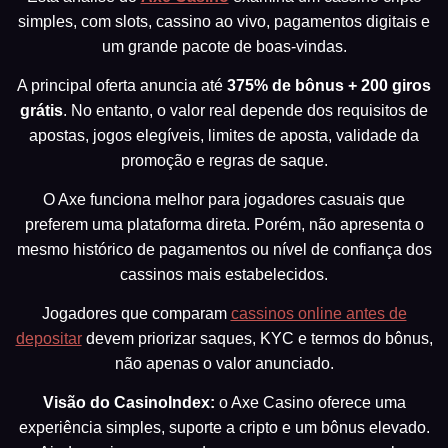
simples, com slots, cassino ao vivo, pagamentos digitais e
um grande pacote de boas-vindas.
A principal oferta anuncia até
375% de bônus + 200 giros
grátis
. No entanto, o valor real depende dos requisitos de
apostas, jogos elegíveis, limites de aposta, validade da
promoção e regras de saque.
O Axe funciona melhor para jogadores casuais que
preferem uma plataforma direta. Porém, não apresenta o
mesmo histórico de pagamentos ou nível de confiança dos
cassinos mais estabelecidos.
Jogadores que comparam
cassinos online antes de
depositar
devem priorizar saques, KYC e termos do bônus,
não apenas o valor anunciado.
Visão do CasinoIndex:
o Axe Casino oferece uma
experiência simples, suporte a cripto e um bônus elevado.