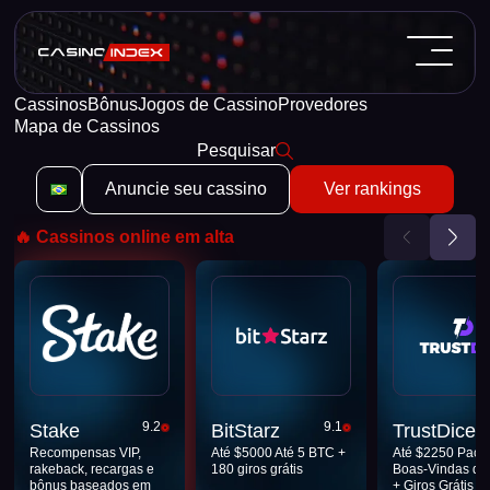
Cassinos
Bônus
Jogos de Cassino
Provedores
Mapa de Cassinos
Pesquisar
Anuncie seu cassino
Ver rankings
🔥 Cassinos online em alta
9.2
9.1
Stake
BitStarz
TrustDice
Recompensas VIP,
Até $5000 Até 5 BTC +
Até $2250 Paco
rakeback, recargas e
180 giros grátis
Boas-Vindas d
bônus baseados em
+ Giros Grátis