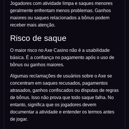
Jogadores com atividade limpa e saques menores
geralmente enfrentam menos problemas. Ganhos
maiores ou saques relacionados a bônus podem
receber mais atenção.
Risco de saque
O maior risco no Axe Casino não é a usabilidade
básica. É a confiança no pagamento após o uso de
bônus ou ganhos maiores.
Algumas reclamações de usuários sobre o Axe se
concentram em saques recusados, pagamentos
atrasados, ganhos confiscados ou disputas de regras
de bônus. Isso não prova que todo saque falha. No
entanto, significa que os jogadores devem
documentar a atividade e entender os termos antes
de jogar.