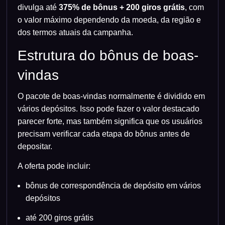
divulga até
375% de bônus + 200 giros grátis
, com
o valor máximo dependendo da moeda, da região e
dos termos atuais da campanha.
Estrutura do bônus de boas-
vindas
O pacote de boas-vindas normalmente é dividido em
vários depósitos. Isso pode fazer o valor destacado
parecer forte, mas também significa que os usuários
precisam verificar cada etapa do bônus antes de
depositar.
A oferta pode incluir:
bônus de correspondência de depósito em vários
depósitos
até 200 giros grátis