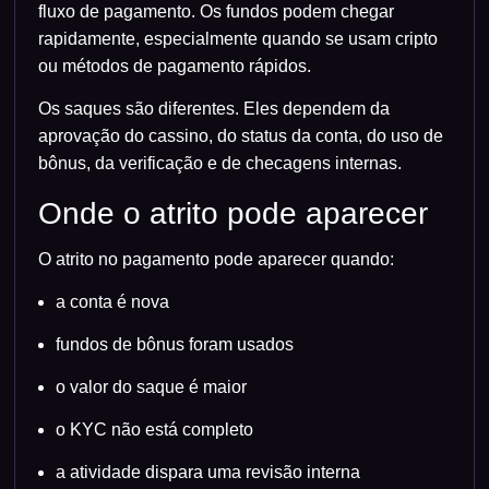
fluxo de pagamento. Os fundos podem chegar
rapidamente, especialmente quando se usam cripto
ou métodos de pagamento rápidos.
Os saques são diferentes. Eles dependem da
aprovação do cassino, do status da conta, do uso de
bônus, da verificação e de checagens internas.
Onde o atrito pode aparecer
O atrito no pagamento pode aparecer quando:
a conta é nova
fundos de bônus foram usados
o valor do saque é maior
o KYC não está completo
a atividade dispara uma revisão interna