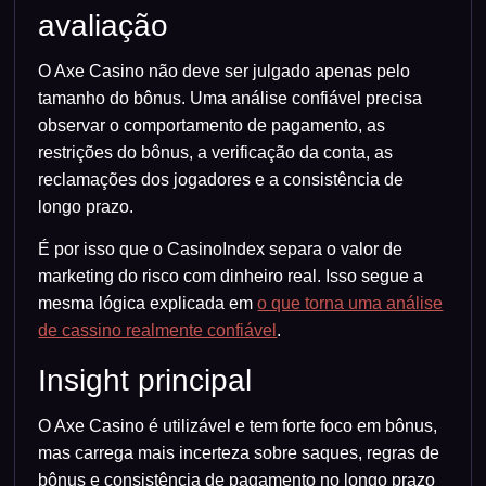
avaliação
O Axe Casino não deve ser julgado apenas pelo
tamanho do bônus. Uma análise confiável precisa
observar o comportamento de pagamento, as
restrições do bônus, a verificação da conta, as
reclamações dos jogadores e a consistência de
longo prazo.
É por isso que o CasinoIndex separa o valor de
marketing do risco com dinheiro real. Isso segue a
mesma lógica explicada em
o que torna uma análise
de cassino realmente confiável
.
Insight principal
O Axe Casino é utilizável e tem forte foco em bônus,
mas carrega mais incerteza sobre saques, regras de
bônus e consistência de pagamento no longo prazo