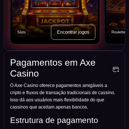
Encontrar jogos
Slots
Roulette
Pagamentos em Axe
Casino
O Axe Casino oferece pagamentos amigáveis a
cripto e fluxos de transação tradicionais de cassino.
Isso dá aos usuários mais flexibilidade do que
cassinos que aceitam apenas bancos.
Estrutura de pagamento