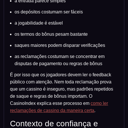
a entrada parece simples
os depósitos costumam ser fáceis
a jogabilidade é estável
os termos do bônus pesam bastante
saques maiores podem disparar verificações
as reclamações costumam se concentrar em
disputas de pagamento ou regras de bônus
É por isso que os jogadores devem ler o feedback
público com atenção. Nem toda reclamação prova
que um cassino é inseguro, mas padrões repetidos
de saque e regras de bônus importam. O
CasinoIndex explica esse processo em
como ler
reclamações de cassino da maneira certa
.
Contexto de confiança e