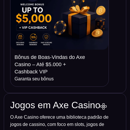
Bônus de Boas-Vindas do Axe
Casino – Até $5.000 +
Cashback VIP
Garanta seu bônus
Jogos em Axe Casino
O Axe Casino oferece uma biblioteca padrão de
jogos de cassino, com foco em slots, jogos de