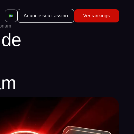
Anuncie seu cassino
Ver rankings
ionam
 de
o
am