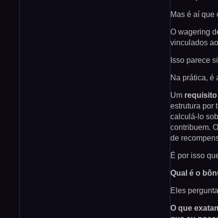
Mas é aí que o
O wagering d
vinculados ao
Isso parece si
Na prática, é
Um
requisit
estrutura por
calculá-lo so
contribuem. 
de recompensa
É por isso q
Qual é o bô
Eles pergunt
O que exatam