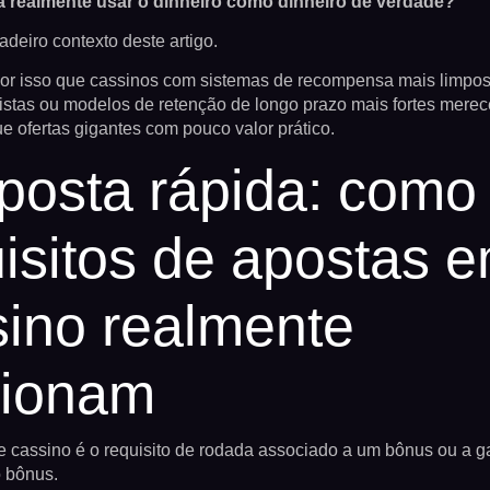
 realmente usar o dinheiro como dinheiro de verdade?
adeiro contexto deste artigo.
or isso que cassinos com sistemas de recompensa mais limpos,
istas ou modelos de retenção de longo prazo mais fortes mere
e ofertas gigantes com pouco valor prático.
posta rápida: como
isitos de apostas 
sino realmente
cionam
 cassino é o requisito de rodada associado a um bônus ou a 
o bônus.