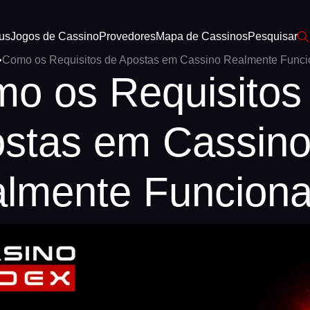
us
Jogos de Cassino
Provedores
Mapa de Cassinos
Pesquisar
•
Como os Requisitos de Apostas em Cassino Realmente Func
o os Requisitos
stas em Cassin
lmente Funcion