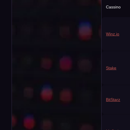
Cassino
Winz.io
Stake
BitStarz