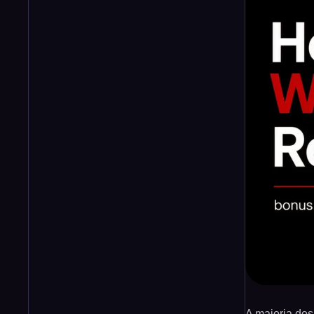
A maioria dos