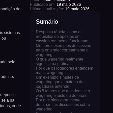
Publicado em:
19 maio 2026
condição do
Última atualização:
19 maio 2026
Sumário
Resposta rápida: como os
is sistemas
requisitos de apostas em
e ou
cassino realmente funcionam
Melhores exemplos de cassino
para entender corretamente o
wagering
O que wagering realmente
rado pelo
significa na prática
Por que os jogadores entendem
mal o wagering
 admite.
Um exemplo simples de
wagering que a maioria dos
jogadores entende
Os 5 fatores que decidem se o
 depósito,
wagering é justo ou doloroso
Por que slots geralmente
 seja na
dominam as discussões sobre
miúdas, onde
wagering