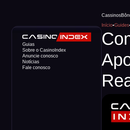
Cassinos
Bôn
Início
•
Guides
Com
Guias
Sobre o CasinoIndex
Apo
Anuncie conosco
Notícias
Fale conosco
Rea