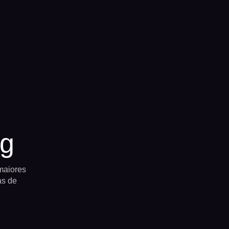
ng
maiores
as de