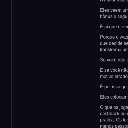
Eles veem u
bônus e segu
É aí que o er
Porque o wage
que decide se
transforma um
Se você não 
E se você não
motivo errado
É por isso qu
Eles colocam
O que os joga
cashback ou u
prática. Os t
menos pessoas