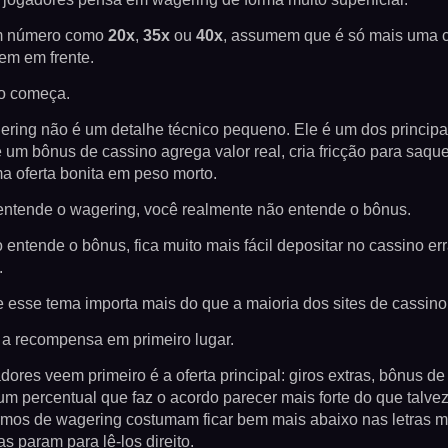
m número como
20x
,
35x
ou
40x
, assumem que é só mais uma 
em em frente.
ro começa.
ring não é um detalhe técnico pequeno. Ele é um dos principa
 um bônus de cassino agrega valor real, cria fricção para saqu
a oferta bonita em peso morto.
entende o wagering, você realmente não entende o bônus.
 entende o bônus, fica muito mais fácil depositar no cassino er
.
e esse tema importa mais do que a maioria dos sites de cassino
 a recompensa em primeiro lugar.
dores veem primeiro é a oferta principal: giros extras, bônus de
m percentual que faz o acordo parecer mais forte do que talvez
ermos de wagering costumam ficar bem mais abaixo nas letras 
 param para lê-los direito.