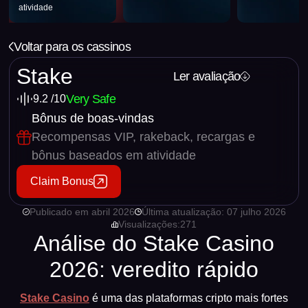
atividade
Voltar para os cassinos
Stake
Ler avaliação
Very Safe
9.2 /10
Bônus de boas-vindas
Recompensas VIP, rakeback, recargas e
bônus baseados em atividade
Claim Bonus
Publicado em abril 2026
Última atualização: 07 julho 2026
Visualizações:271
Análise do Stake Casino
2026: veredito rápido
Stake Casino
é uma das plataformas cripto mais fortes