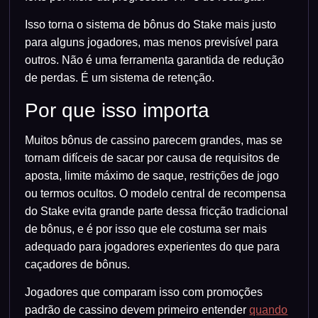
Isso torna o sistema de bônus do Stake mais justo
para alguns jogadores, mas menos previsível para
outros. Não é uma ferramenta garantida de redução
de perdas. É um sistema de retenção.
Por que isso importa
Muitos bônus de cassino parecem grandes, mas se
tornam difíceis de sacar por causa de requisitos de
aposta, limite máximo de saque, restrições de jogo
ou termos ocultos. O modelo central de recompensa
do Stake evita grande parte dessa fricção tradicional
de bônus, e é por isso que ele costuma ser mais
adequado para jogadores experientes do que para
caçadores de bônus.
Jogadores que comparam isso com promoções
padrão de cassino devem primeiro entender
quando