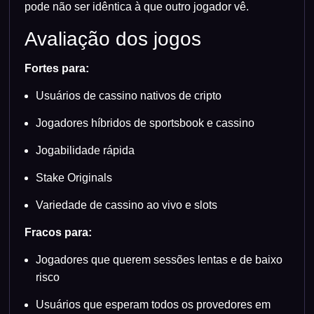
pode não ser idêntica à que outro jogador vê.
Avaliação dos jogos
Fortes para:
Usuários de cassino nativos de cripto
Jogadores híbridos de sportsbook e cassino
Jogabilidade rápida
Stake Originals
Variedade de cassino ao vivo e slots
Fracos para:
Jogadores que querem sessões lentas e de baixo
risco
Usuários que esperam todos os provedores em