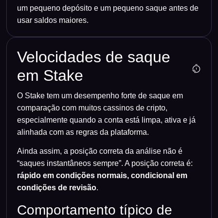
um pequeno depósito e um pequeno saque antes de
usar saldos maiores.
Velocidades de saque
em Stake
O Stake tem um desempenho forte de saque em
comparação com muitos cassinos de cripto,
especialmente quando a conta está limpa, ativa e já
alinhada com as regras da plataforma.
Ainda assim, a posição correta da análise não é
“saques instantâneos sempre”. A posição correta é:
rápido em condições normais, condicional em
condições de revisão
.
Comportamento típico de