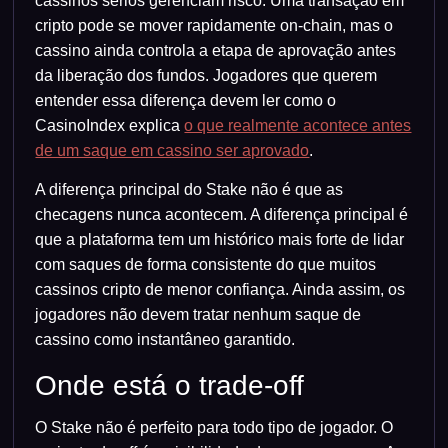
cassinos sérios gerenciam risco. Uma transação em
cripto pode se mover rapidamente on-chain, mas o
cassino ainda controla a etapa de aprovação antes
da liberação dos fundos. Jogadores que querem
entender essa diferença devem ler como o
CasinoIndex explica
o que realmente acontece antes
de um saque em cassino ser aprovado
.
A diferença principal do Stake não é que as
checagens nunca acontecem. A diferença principal é
que a plataforma tem um histórico mais forte de lidar
com saques de forma consistente do que muitos
cassinos cripto de menor confiança. Ainda assim, os
jogadores não devem tratar nenhum saque de
cassino como instantâneo garantido.
Onde está o trade-off
O Stake não é perfeito para todo tipo de jogador. O