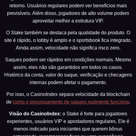
retorno. Usuários regulares podem ver benefícios mais
previsíveis. Além disso, jogadores de alto volume podem
aproveitar melhor a estrutura VIP.
O Stake também se destaca pela qualidade do produto. O
site é rápido, o lobby é amplo e o sportsbook fica integrado.
Ainda assim, velocidade não significa risco zero.
Saques podem ser rápidos em condições normais. Mesmo
assim, eles não são garantidos em todos os casos.
Histórico da conta, valor do saque, verificação e checagens
internas podem afetar o pagamento.
Por isso, o CasinoIndex separa velocidade da blockchain
de
como o processamento de saques realmente funciona
.
Visão do CasinoIndex:
o Stake é forte para jogadores
experientes, usuários VIP e apostadores regulares. Ele é
menos indicado para iniciantes que querem bônus