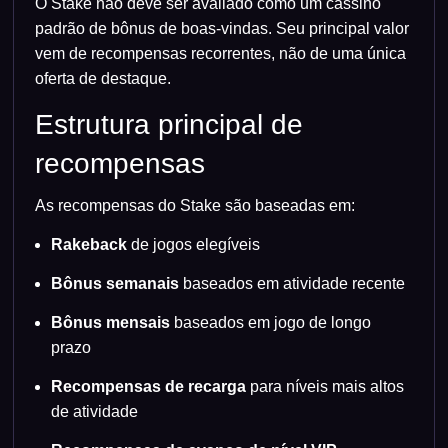
O Stake não deve ser avaliado como um cassino
padrão de bônus de boas-vindas. Seu principal valor
vem de recompensas recorrentes, não de uma única
oferta de destaque.
Estrutura principal de
recompensas
As recompensas do Stake são baseadas em:
Rakeback
de jogos elegíveis
Bônus semanais
baseados em atividade recente
Bônus mensais
baseados em jogo de longo
prazo
Recompensas de recarga
para níveis mais altos
de atividade