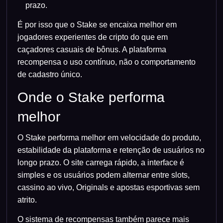
prazo.
É por isso que o Stake se encaixa melhor em
jogadores experientes de cripto do que em
caçadores casuais de bônus. A plataforma
recompensa o uso contínuo, não o comportamento
de cadastro único.
Onde o Stake performa
melhor
O Stake performa melhor em velocidade do produto,
estabilidade da plataforma e retenção de usuários no
longo prazo. O site carrega rápido, a interface é
simples e os usuários podem alternar entre slots,
cassino ao vivo, Originals e apostas esportivas sem
atrito.
O sistema de recompensas também parece mais