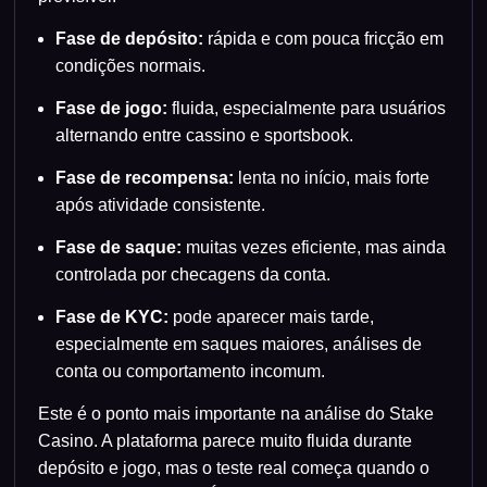
Fase de depósito:
rápida e com pouca fricção em
condições normais.
Fase de jogo:
fluida, especialmente para usuários
alternando entre cassino e sportsbook.
Fase de recompensa:
lenta no início, mais forte
após atividade consistente.
Fase de saque:
muitas vezes eficiente, mas ainda
controlada por checagens da conta.
Fase de KYC:
pode aparecer mais tarde,
especialmente em saques maiores, análises de
conta ou comportamento incomum.
Este é o ponto mais importante na análise do Stake
Casino. A plataforma parece muito fluida durante
depósito e jogo, mas o teste real começa quando o