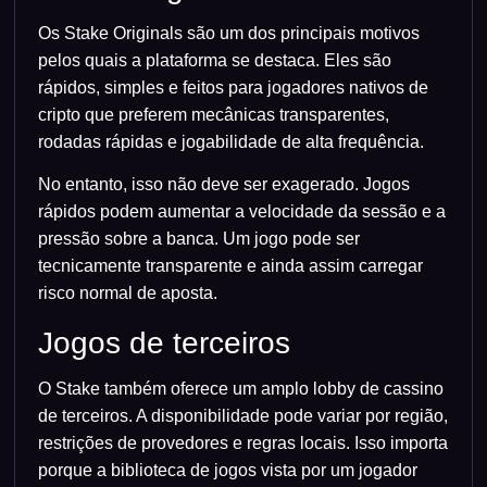
Os Stake Originals são um dos principais motivos
pelos quais a plataforma se destaca. Eles são
rápidos, simples e feitos para jogadores nativos de
cripto que preferem mecânicas transparentes,
rodadas rápidas e jogabilidade de alta frequência.
No entanto, isso não deve ser exagerado. Jogos
rápidos podem aumentar a velocidade da sessão e a
pressão sobre a banca. Um jogo pode ser
tecnicamente transparente e ainda assim carregar
risco normal de aposta.
Jogos de terceiros
O Stake também oferece um amplo lobby de cassino
de terceiros. A disponibilidade pode variar por região,
restrições de provedores e regras locais. Isso importa
porque a biblioteca de jogos vista por um jogador