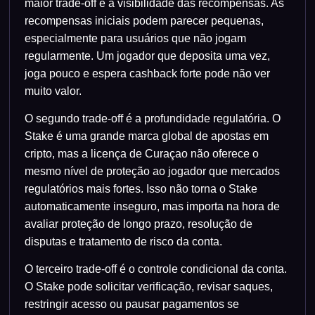
maior trade-off é a visibilidade das recompensas. As
recompensas iniciais podem parecer pequenas,
especialmente para usuários que não jogam
regularmente. Um jogador que deposita uma vez,
joga pouco e espera cashback forte pode não ver
muito valor.
O segundo trade-off é a profundidade regulatória. O
Stake é uma grande marca global de apostas em
cripto, mas a licença de Curaçao não oferece o
mesmo nível de proteção ao jogador que mercados
regulatórios mais fortes. Isso não torna o Stake
automaticamente inseguro, mas importa na hora de
avaliar proteção de longo prazo, resolução de
disputas e tratamento de risco da conta.
O terceiro trade-off é o controle condicional da conta.
O Stake pode solicitar verificação, revisar saques,
restringir acesso ou pausar pagamentos se