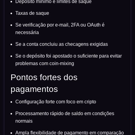
Depósito mínimo e limites de saque
Taxas de saque
Se verificação por e-mail, 2FA ou OAuth é
necessária
Se a conta concluiu as checagens exigidas
Se o depósito foi apostado o suficiente para evitar
problemas com coin-mixing
Pontos fortes dos
pagamentos
Configuração forte com foco em cripto
Processamento rápido de saldo em condições
normais
Ampla flexibilidade de pagamento em comparação