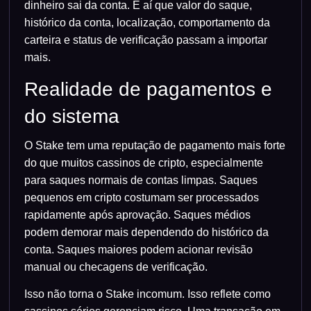
dinheiro sai da conta. É aí que valor do saque,
histórico da conta, localização, comportamento da
carteira e status de verificação passam a importar
mais.
Realidade de pagamentos e
do sistema
O Stake tem uma reputação de pagamento mais forte
do que muitos cassinos de cripto, especialmente
para saques normais de contas limpas. Saques
pequenos em cripto costumam ser processados
rapidamente após aprovação. Saques médios
podem demorar mais dependendo do histórico da
conta. Saques maiores podem acionar revisão
manual ou checagens de verificação.
Isso não torna o Stake incomum. Isso reflete como