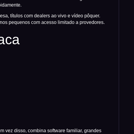
pidamente.
, títulos com dealers ao vivo e vídeo pôquer.
sinos pequenos com acesso limitado a provedores.
aca
 vez disso, combina software familiar, grandes