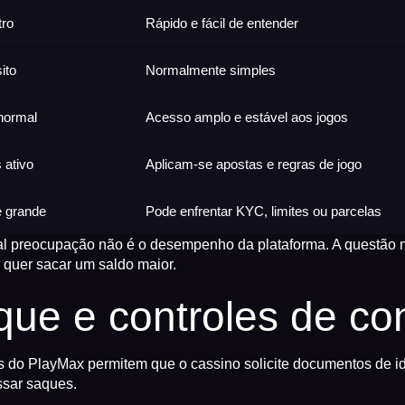
tro
Rápido e fácil de entender
ito
Normalmente simples
normal
Acesso amplo e estável aos jogos
 ativo
Aplicam-se apostas e regras de jogo
 grande
Pode enfrentar KYC, limites ou parcelas
al preocupação não é o desempenho da plataforma. A questão m
 quer sacar um saldo maior.
ue e controles de co
s do PlayMax permitem que o cassino solicite documentos de 
ssar saques.