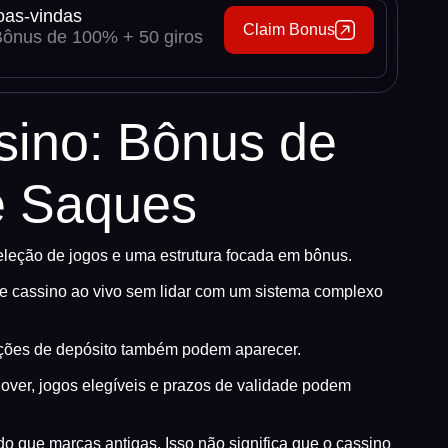
oas-vindas
Claim Bonus
Bônus de 100% + 50 giros
sino: Bônus de
e Saques
eleção de jogos e uma estrutura focada em bônus.
 e cassino ao vivo sem lidar com um sistema complexo
oções de depósito também podem aparecer.
lover, jogos elegíveis e prazos de validade podem
o que marcas antigas. Isso não significa que o cassino