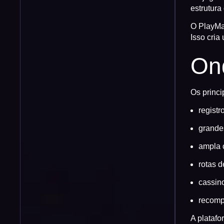
estrutura
O PlayMa
Isso cria
On
Os princi
regist
grande
ampla c
rotas d
cassin
recomp
A plataf