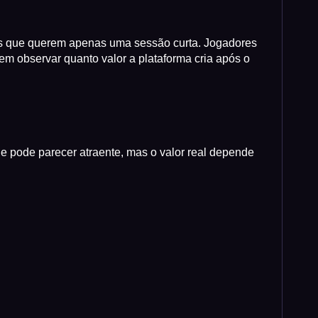
rios que querem apenas uma sessão curta. Jogadores
m observar quanto valor a plataforma cria após o
e pode parecer atraente, mas o valor real depende