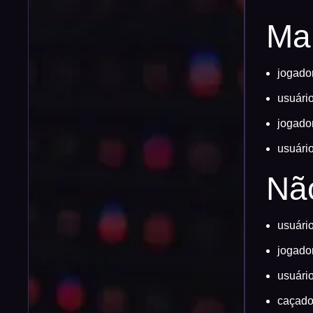
Mai
jogador
usuári
jogado
usuári
Não
usuári
jogado
usuári
caçado