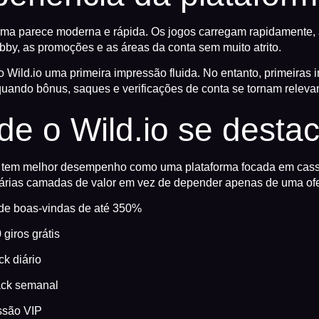
orma parece moderna e rápida. Os jogos carregam rapidamente, 
obby, as promoções e as áreas da conta sem muito atrito.
o Wild.io uma primeira impressão fluida. No entanto, primeiras
uando bônus, saques e verificações de conta se tornam releva
e o Wild.io se desta
o tem melhor desempenho como uma plataforma focada em cass
várias camadas de valor em vez de depender apenas de uma ofe
de boas-vindas de até 350%
 giros grátis
ck diário
ck semanal
ssão VIP