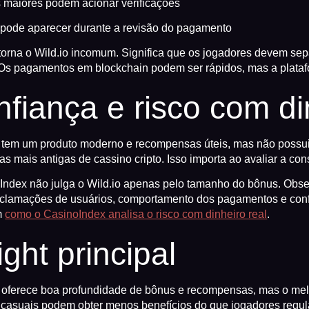
 maiores podem acionar verificações
pode aparecer durante a revisão do pagamento
torna o Wild.io incomum. Significa que os jogadores devem sep
 Os pagamentos em blockchain podem ser rápidos, mas a plataf
fiança e risco com di
o tem um produto moderno e recompensas úteis, mas não possui
s mais antigas de cassino cripto. Isso importa ao avaliar a co
ndex não julga o Wild.io apenas pelo tamanho do bônus. Obser
eclamações de usuários, comportamento dos pagamentos e confi
m
como o CasinoIndex analisa o risco com dinheiro real
.
ight principal
o oferece boa profundidade de bônus e recompensas, mas o melh
 casuais podem obter menos benefícios do que jogadores regul