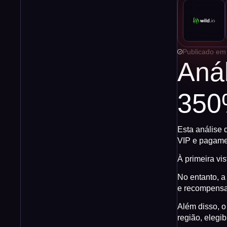
Publicado em
Anál
350%
Esta análise
VIP e pagame
À primeira vis
No entanto, a
e recompensa
Além disso, o
região, elegib