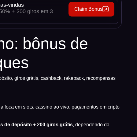
as-vindas
Claim Bonus
50% + 200 giros em 3
ino: bônus de
ques
sito, giros grátis, cashback, rakeback, recompensas
a foca em slots, cassino ao vivo, pagamentos em cripto
 de depósito + 200 giros grátis
, dependendo da