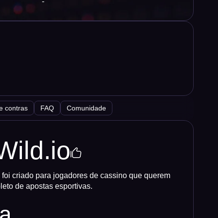
-
e contras
FAQ
Comunidade
Wild.io
e foi criado para jogadores de cassino que querem
eto de apostas esportivas.
ma