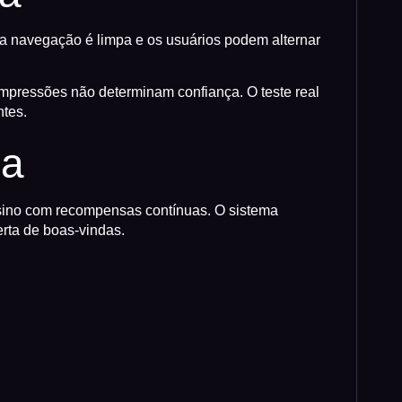
a navegação é limpa e os usuários podem alternar
 impressões não determinam confiança. O teste real
ntes.
ca
ino com recompensas contínuas. O sistema
rta de boas-vindas.