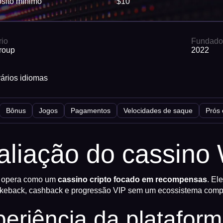
sito mínimo
$10
rio
Fundado
Group
2022
vários idiomas
Bônus
Jogos
Pagamentos
Velocidades de saque
Prós 
aliação do cassino 
o opera como um
cassino cripto focado em recompensas
. El
akeback, cashback e progressão VIP sem um ecossistema compl
eriência da platafor