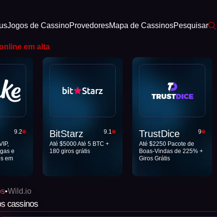
us
Jogos de Cassino
Provedores
Mapa de Cassinos
Pesquisar
online em alta
9.2
9.1
9
BitStarz
TrustDice
IP,
Até $5000 Até 5 BTC +
Até $2250 Pacote de
rgas e
180 giros grátis
Boas-Vindas de 225% +
os em
Giros Grátis
os
•
Wild.io
os cassinos