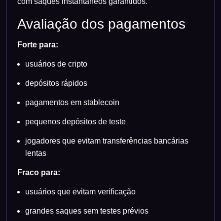
com saques instantâneos garantidos.
Avaliação dos pagamentos
Forte para:
usuários de cripto
depósitos rápidos
pagamentos em stablecoin
pequenos depósitos de teste
jogadores que evitam transferências bancárias
lentas
Fraco para:
usuários que evitam verificação
grandes saques sem testes prévios