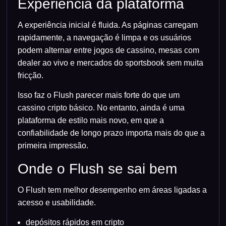
Experiência da plataforma
A experiência inicial é fluida. As páginas carregam
rapidamente, a navegação é limpa e os usuários
podem alternar entre jogos de cassino, mesas com
dealer ao vivo e mercados do sportsbook sem muita
fricção.
Isso faz o Flush parecer mais forte do que um
cassino cripto básico. No entanto, ainda é uma
plataforma de estilo mais novo, em que a
confiabilidade de longo prazo importa mais do que a
primeira impressão.
Onde o Flush se sai bem
O Flush tem melhor desempenho em áreas ligadas a
acesso e usabilidade.
depósitos rápidos em cripto