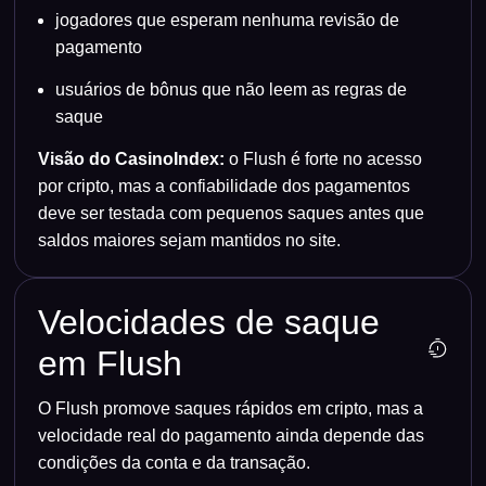
jogadores que esperam nenhuma revisão de
pagamento
usuários de bônus que não leem as regras de
saque
Visão do CasinoIndex:
o Flush é forte no acesso
por cripto, mas a confiabilidade dos pagamentos
deve ser testada com pequenos saques antes que
saldos maiores sejam mantidos no site.
Velocidades de saque
em Flush
O Flush promove saques rápidos em cripto, mas a
velocidade real do pagamento ainda depende das
condições da conta e da transação.