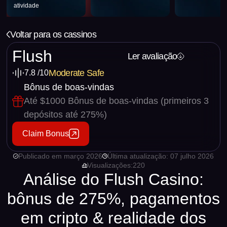
atividade
Voltar para os cassinos
Flush
Ler avaliação
Moderate Safe
7.8 /10
Bônus de boas-vindas
Até $1000 Bônus de boas-vindas (primeiros 3
depósitos até 275%)
Claim Bonus
Publicado em março 2026
Última atualização: 07 julho 2026
Visualizações:220
Análise do Flush Casino:
bônus de 275%, pagamentos
em cripto & realidade dos