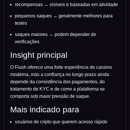
recompensas → visíveis e baseadas em atividade
pequenos saques → geralmente melhores para
testes
saques maiores → podem depender de
verificações
Insight principal
O Flush oferece uma forte experiência de cassino
moderna, mas a confiança no longo prazo ainda
depende da consistência dos pagamentos, do
tratamento de KYC e de como a plataforma se
comporta sob maior pressão de saque.
Mais indicado para
usuários de cripto que querem acesso rápido