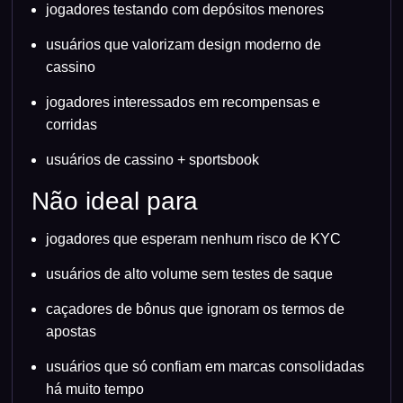
jogadores testando com depósitos menores
usuários que valorizam design moderno de
cassino
jogadores interessados em recompensas e
corridas
usuários de cassino + sportsbook
Não ideal para
jogadores que esperam nenhum risco de KYC
usuários de alto volume sem testes de saque
caçadores de bônus que ignoram os termos de
apostas
usuários que só confiam em marcas consolidadas
há muito tempo