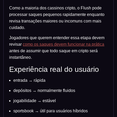
Como a maioria dos cassinos cripto, o Flush pode
processar saques pequenos rapidamente enquanto
revisa transações maiores ou incomuns com mais
cuidado.
Jogadores que querem entender essa etapa devem
revisar
como os saques devem funcionar na prática
antes de assumir que todo saque em cripto será
instantâneo.
Experiência real do usuário
entrada → rápida
depósitos → normalmente fluidos
jogabilidade → estável
sportsbook → útil para usuários híbridos