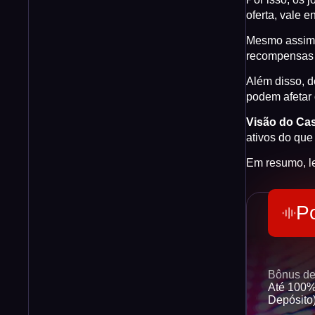
oferta, vale 
Mesmo assim,
recompensas 
Além disso, d
podem afetar
Visão do Ca
ativos do que
Em resumo, le
P
Bônus de
Até 100%
Depósito