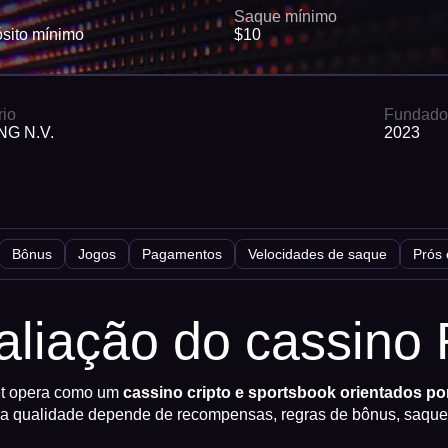
Saque mínimo
sito mínimo
$10
rio
Fundado
G N.V.
2023
Bônus
Jogos
Pagamentos
Velocidades de saque
Prós 
aliação do cassino 
t opera como um
cassino cripto e sportsbook orientados po
ra qualidade depende de recompensas, regras de bônus, saques