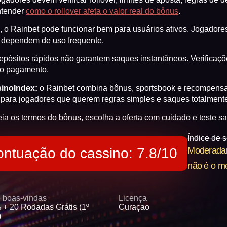
entender
como o rollover afeta o valor real do bônus
.
 o Rainbet pode funcionar bem para usuários ativos. Jogadore
dependem de uso frequente.
epósitos rápidos não garantem saques instantâneos. Verificaçõe
 o pagamento.
sinoIndex:
o Rainbet combina bônus, sportsbook e recompensas 
 para jogadores que querem regras simples e saques totalmente
ia os termos do bônus, escolha a oferta com cuidado e teste 
Índice de 
ontuação do cassino: 7.8/10
Moderadam
não é o me
 boas-vindas
Licença
 + 20 Rodadas Grátis (1º
Curaçao
)