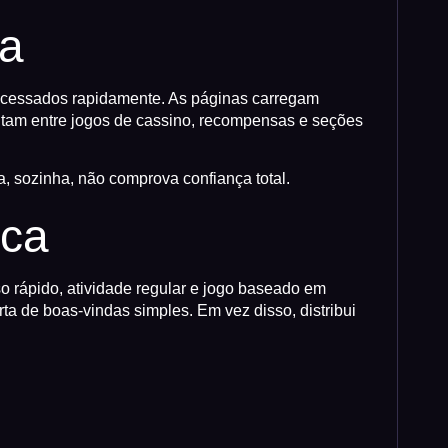
ma
ocessados rapidamente. As páginas carregam
itam entre jogos de cassino, recompensas e seções
a, sozinha, não comprova confiança total.
aca
 rápido, atividade regular e jogo baseado em
ta de boas-vindas simples. Em vez disso, distribui