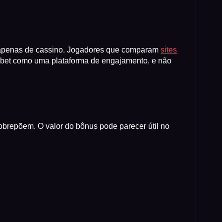
a apenas de cassino. Jogadores que comparam
sites
nbet como uma plataforma de engajamento, e não
brepõem. O valor do bônus pode parecer útil no