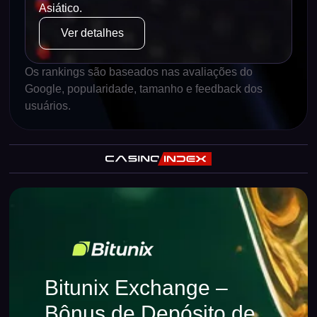
Asiático.
Ver detalhes
Os rankings são baseados nas avaliações do
Google, popularidade, tamanho e feedback dos
usuários.
Bitunix Exchange –
Bônus de Depósito de