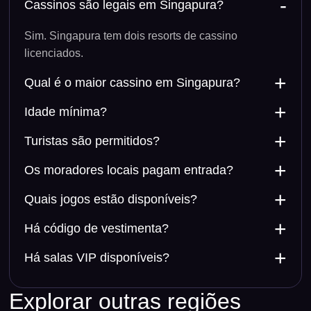
-
Cassinos são legais em Singapura?
Sim. Singapura tem dois resorts de cassino
licenciados.
+
Qual é o maior cassino em Singapura?
O Marina Bay Sands Casino é o mais conhecido e
+
Idade mínima?
icônico.
21 anos.
+
Turistas são permitidos?
Sim, com passaporte.
+
Os moradores locais pagam entrada?
Sim, os residentes de Singapura pagam uma taxa de
+
Quais jogos estão disponíveis?
entrada.
Bacará, blackjack, roleta, pôquer e máquinas caça-
+
Há código de vestimenta?
níqueis.
Recomenda-se traje casual elegante.
+
Há salas VIP disponíveis?
Sim, para jogadores de apostas altas.
Explorar outras regiões