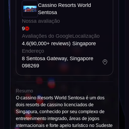
Cassino Resorts World
Sentosa
Nossa avaliação
9
Avaliações do Google
Localização
4.6(90,000+ reviews)
Singapore
Endereço
8 Sentosa Gateway, Singapore
098269
Resumo
O cassino Resorts World Sentosa é um dos
dois resorts de cassino licenciados de
Singapura, conhecido por seu complexo de
entretenimento integrado, áreas de jogos
internacionais e forte apelo turístico no Sudeste