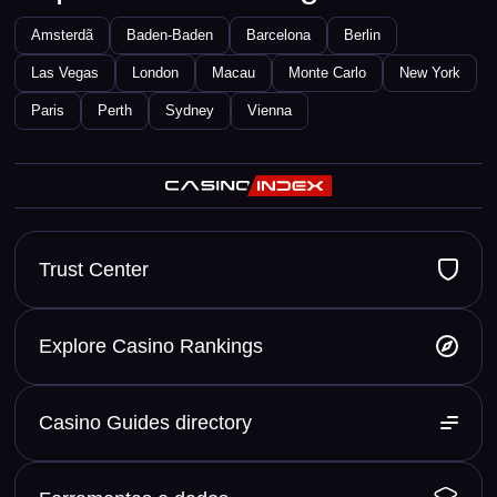
Amsterdã
Baden-Baden
Barcelona
Berlin
Las Vegas
London
Macau
Monte Carlo
New York
Paris
Perth
Sydney
Vienna
Trust Center
Explore Casino Rankings
Casino Guides directory