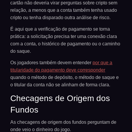
cartão não deveria virar perguntas sobre cripto sem
relação, a menos que a conta também tenha usado
cripto ou tenha disparado outra análise de risco.
É aqui que a verificação de pagamento se torna
prática: a solicitação precisa ter uma conexão clara
com a conta, o histórico de pagamento ou o caminho
do saque.
Os jogadores também devem entender
por que a
titularidade do pagamento deve corresponder
quando o método de depósito, o método de saque e
o titular da conta não se alinham de forma clara.
Checagens de Origem dos
Fundos
As checagens de origem dos fundos perguntam de
onde veio o dinheiro do jogo.