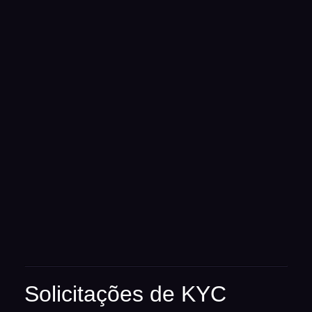
Solicitações de KYC