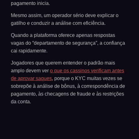
pagamento inicia.
Mesmo assim, um operador sério deve explicar o
gatilho e conduzir a análise com eficiência.
Quando a plataforma oferece apenas respostas
vagas do “departamento de segurança”, a confiança
cai rapidamente.
Jogadores que querem entender o padrão mais
amplo devem ver
o que os cassinos verificam antes
de aprovar saques
, porque o KYC muitas vezes se
sobrepõe à análise de bônus, à correspondência de
pagamento, às checagens de fraude e às restrições
da conta.