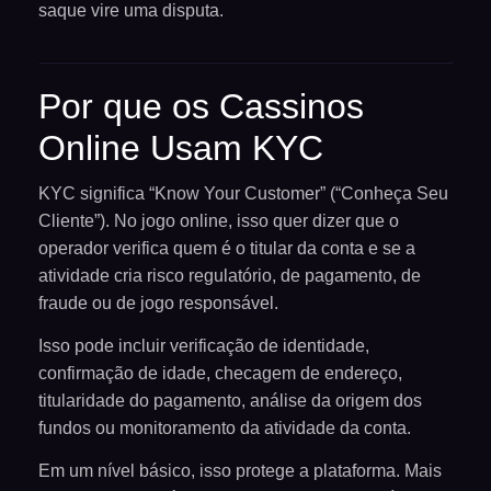
saque vire uma disputa.
Por que os Cassinos
Online Usam KYC
KYC significa “Know Your Customer” (“Conheça Seu
Cliente”). No jogo online, isso quer dizer que o
operador verifica quem é o titular da conta e se a
atividade cria risco regulatório, de pagamento, de
fraude ou de jogo responsável.
Isso pode incluir verificação de identidade,
confirmação de idade, checagem de endereço,
titularidade do pagamento, análise da origem dos
fundos ou monitoramento da atividade da conta.
Em um nível básico, isso protege a plataforma. Mais