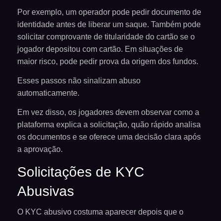
Por exemplo, um operador pode pedir documento de
identidade antes de liberar um saque. Também pode
solicitar comprovante de titularidade do cartão se o
jogador depositou com cartão. Em situações de
maior risco, pode pedir prova da origem dos fundos.
Esses passos não sinalizam abuso
automaticamente.
Em vez disso, os jogadores devem observar como a
plataforma explica a solicitação, quão rápido analisa
os documentos e se oferece uma decisão clara após
a aprovação.
Solicitações de KYC
Abusivas
O KYC abusivo costuma aparecer depois que o