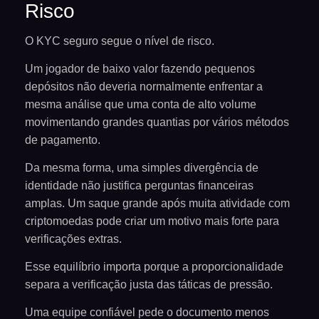
Risco
O KYC seguro segue o nível de risco.
Um jogador de baixo valor fazendo pequenos
depósitos não deveria normalmente enfrentar a
mesma análise que uma conta de alto volume
movimentando grandes quantias por vários métodos
de pagamento.
Da mesma forma, uma simples divergência de
identidade não justifica perguntas financeiras
amplas. Um saque grande após muita atividade com
criptomoedas pode criar um motivo mais forte para
verificações extras.
Esse equilíbrio importa porque a proporcionalidade
separa a verificação justa das táticas de pressão.
Uma equipe confiável pede o documento menos