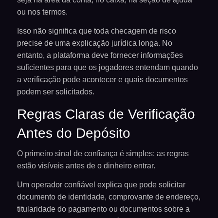
ou nos termos.
Isso não significa que toda checagem de risco
precise de uma explicação jurídica longa. No
entanto, a plataforma deve fornecer informações
suficientes para que os jogadores entendam quando
a verificação pode acontecer e quais documentos
podem ser solicitados.
Regras Claras de Verificação
Antes do Depósito
O primeiro sinal de confiança é simples: as regras
estão visíveis antes de o dinheiro entrar.
Um operador confiável explica que pode solicitar
documento de identidade, comprovante de endereço,
titularidade do pagamento ou documentos sobre a