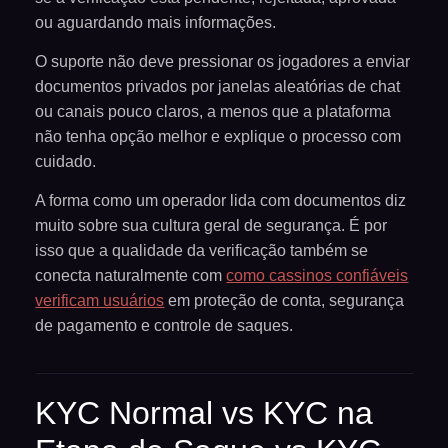
ou aguardando mais informações.
O suporte não deve pressionar os jogadores a enviar
documentos privados por janelas aleatórias de chat
ou canais pouco claros, a menos que a plataforma
não tenha opção melhor e explique o processo com
cuidado.
A forma como um operador lida com documentos diz
muito sobre sua cultura geral de segurança. É por
isso que a qualidade da verificação também se
conecta naturalmente com
como cassinos confiáveis
verificam usuários
em proteção de conta, segurança
de pagamento e controle de saques.
KYC Normal vs KYC na