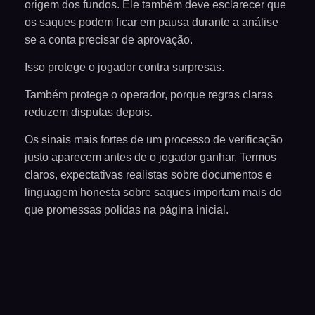
origem dos fundos. Ele também deve esclarecer que
os saques podem ficar em pausa durante a análise
se a conta precisar de aprovação.
Isso protege o jogador contra surpresas.
Também protege o operador, porque regras claras
reduzem disputas depois.
Os sinais mais fortes de um processo de verificação
justo aparecem antes de o jogador ganhar. Termos
claros, expectativas realistas sobre documentos e
linguagem honesta sobre saques importam mais do
que promessas polidas na página inicial.