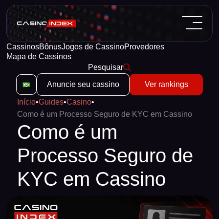
Cassinos
Bônus
Jogos de Cassino
Provedores
Mapa de Cassinos
Pesquisar
Anuncie seu cassino
Ver rankings
Início
•
Guides
•
Casino
•
Como é um Processo Seguro de KYC em Cassino
Como é um
Processo Seguro de
KYC em Cassino