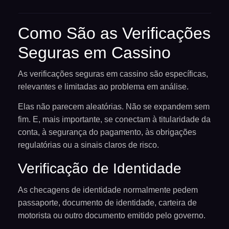
Como São as Verificações
Seguras em Cassino
As verificações seguras em cassino são específicas,
relevantes e limitadas ao problema em análise.
Elas não parecem aleatórias. Não se expandem sem
fim. E, mais importante, se conectam à titularidade da
conta, à segurança do pagamento, às obrigações
regulatórias ou a sinais claros de risco.
Verificação de Identidade
As checagens de identidade normalmente pedem
passaporte, documento de identidade, carteira de
motorista ou outro documento emitido pelo governo.