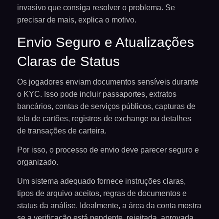
invasivo que consiga resolver o problema. Se
precisar de mais, explica o motivo.
Envio Seguro e Atualizações
Claras de Status
Os jogadores enviam documentos sensíveis durante
o KYC. Isso pode incluir passaportes, extratos
bancários, contas de serviços públicos, capturas de
tela de cartões, registros de exchange ou detalhes
de transações de carteira.
Por isso, o processo de envio deve parecer seguro e
organizado.
Um sistema adequado fornece instruções claras,
tipos de arquivo aceitos, regras de documentos e
status da análise. Idealmente, a área da conta mostra
se a verificação está pendente, rejeitada, aprovada