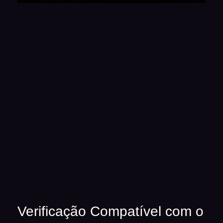
Verificação Compatível com o