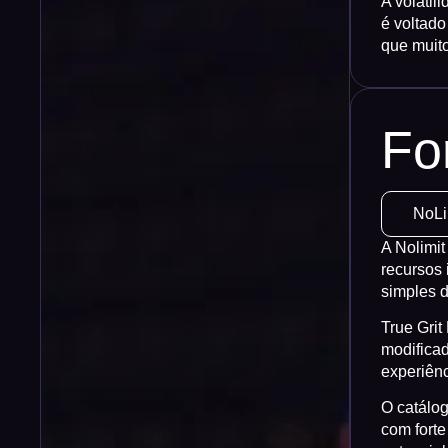
A volatil
é voltad
que muit
Fo
NoLi
A Nolimit
recursos 
simples d
True Grit
modificad
experiênc
O catálog
com forte