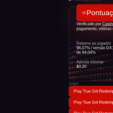
Pontuaç
Verificado por
Casin
pagamento, vitórias
Retorno ao jogador
96.07% / versão DX
de 94.04%
Aposta mínima
$0.20
Jogar
Play True Grit Redem
Play True Grit Redemp