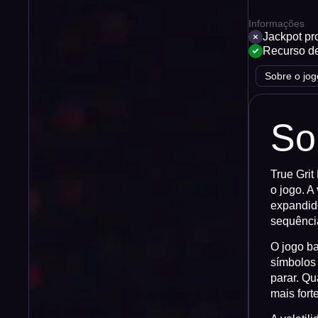
Informações
Jackpot pr
Recurso de
Sobre o jog
So
True Grit
o jogo. A
expandido
sequênci
O jogo b
símbolos
parar. Qu
mais fort