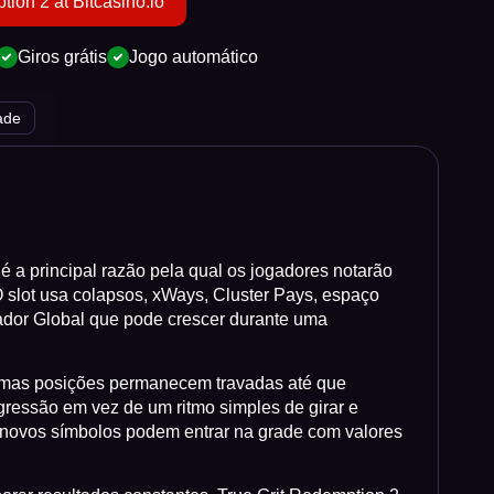
tion 2 at Bitcasino.io
Giros grátis
Jogo automático
ade
 a principal razão pela qual os jogadores notarão
 O slot usa colapsos, xWays, Cluster Pays, espaço
cador Global que pode crescer durante uma
umas posições permanecem travadas até que
ressão em vez de um ritmo simples de girar e
e novos símbolos podem entrar na grade com valores