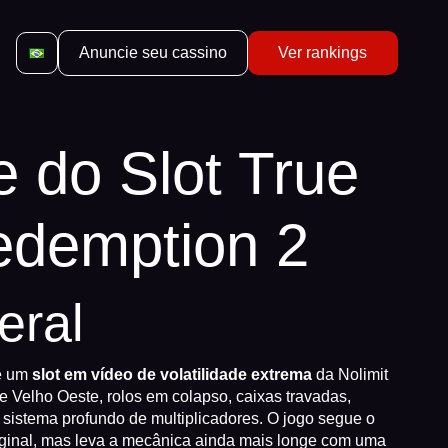
Anuncie seu cassino
Ver rankings
e do Slot True
edemption 2
eral
 é um
slot em vídeo de volatilidade extrema
da Nolimit
 Velho Oeste, rolos em colapso, caixas travadas,
 sistema profundo de multiplicadores. O jogo segue o
iginal, mas leva a mecânica ainda mais longe com uma