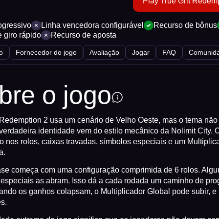
Play True Grit Redemp
ogressivo
Linha vencedora configurável
Recurso de bônus
 giro rápido
Recurso de aposta
o
Fornecedor do jogo
Avaliação
Jogar
FAQ
Comunid
bre o jogo
 Redemption 2 usa um cenário de Velho Oeste, mas o tema não é
 verdadeira identidade vem do estilo mecânico da Nolimit City.
 nos rolos, caixas travadas, símbolos especiais e um Multipli
a.
ase começa com uma configuração comprimida de 6 rolos. Alg
 especiais as abram. Isso dá a cada rodada um caminho de prog
ando os ganhos colapsam, o Multiplicador Global pode subir, 
es.