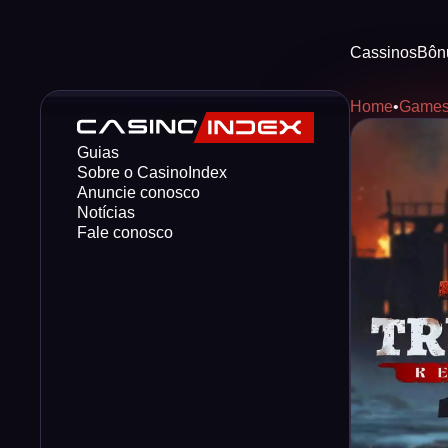
Cassinos
Bôn
Home
•
Game
Guias
Sobre o CasinoIndex
Anuncie conosco
Notícias
Fale conosco