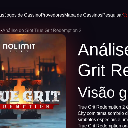
us
Jogos de Cassino
Provedores
Mapa de Cassinos
Pesquisar
s
•
Análise do Slot True Grit Redemption 2
Anális
Grit R
Visão g
True Grit Redemption 2
City com tema sombrio de
símbolos especiais e um
True Grit Redemption or