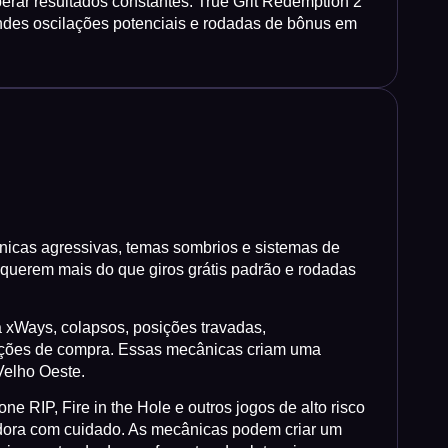
erar resultados constantes. True Grit Redemption 2
ndes oscilações potenciais e rodadas de bônus em
cânicas agressivas, temas sombrios e sistemas de
 querem mais do que giros grátis padrão e rodadas
a xWays, colapsos, posições travadas,
 opções de compra. Essas mecânicas criam uma
Velho Oeste.
ne RIP, Fire in the Hole e outros jogos de alto risco
vedora com cuidado. As mecânicas podem criar um