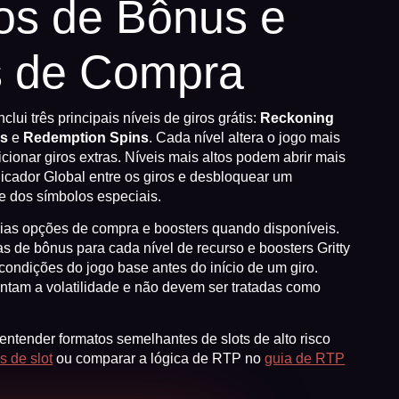
os de Bônus e
 de Compra
clui três principais níveis de giros grátis:
Reckoning
ns
e
Redemption Spins
. Cada nível altera o jogo mais
ionar giros extras. Níveis mais altos podem abrir mais
plicador Global entre os giros e desbloquear um
e dos símbolos especiais.
rias opções de compra e boosters quando disponíveis.
as de bônus para cada nível de recurso e boosters Gritty
ondições do jogo base antes do início de um giro.
tam a volatilidade e não devem ser tratadas como
ntender formatos semelhantes de slots de alto risco
s de slot
ou comparar a lógica de RTP no
guia de RTP