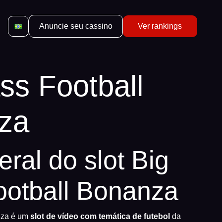
Anuncie seu cassino
Ver rankings
ss Football
za
eral do slot Big
ootball Bonanza
nza é um
slot de vídeo com temática de futebol
da