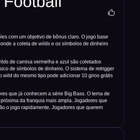
 Football
les com um objetivo de bônus claro. O jogo base
 onde a coleta de wilds e os símbolos de dinheiro
wilds de camisa vermelha e azul são coletados
co de símbolos de dinheiro. O sistema de retrigger
wild do mesmo tipo pode adicionar 10 giros grátis
dores que já conhecem a série Big Bass. O tema de
ua próxima da franquia mais ampla. Jogadores que
rão o jogo rapidamente. Jogadores que querem