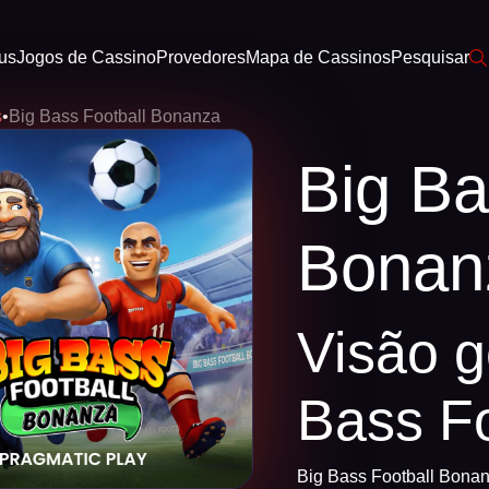
us
Jogos de Cassino
Provedores
Mapa de Cassinos
Pesquisar
s
•
Big Bass Football Bonanza
Big Ba
Bonan
Visão g
Bass F
Big Bass Football Bona