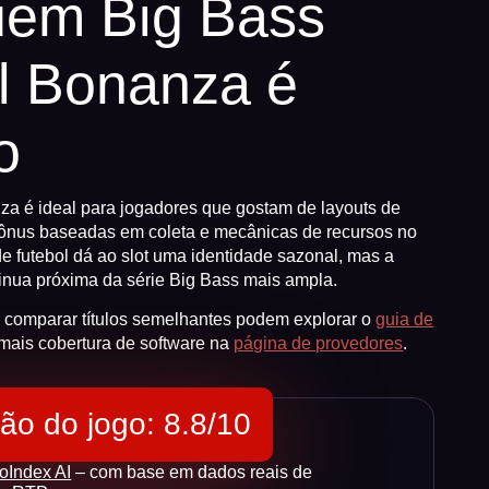
uem Big Bass
l Bonanza é
o
za é ideal para jogadores que gostam de layouts de
bônus baseadas em coleta e mecânicas de recursos no
de futebol dá ao slot uma identidade sazonal, mas a
tinua próxima da série Big Bass mais ampla.
 comparar títulos semelhantes podem explorar o
guia de
 mais cobertura de software na
página de provedores
.
ão do jogo: 8.8/10
oIndex AI
– com base em dados reais de