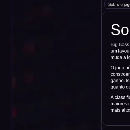
Sobre o jog
So
Big Bass
um layout
muda a id
O jogo bô
constroem
ganho. I
quanto de
A classif
maiores 
mais alto