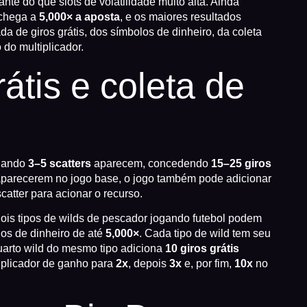
nte do que slots de volatilidade muito alta. Ainda
 chega a
5,000× a aposta
, e os maiores resultados
 de giros grátis, dos símbolos de dinheiro, da coleta
 do multiplicador.
rátis e coleta de
uando
3–5 scatters
aparecem, concedendo
15–25 giros
 aparecerem no jogo base, o jogo também pode adicionar
catter para acionar o recurso.
 dois tipos de wilds de pescador jogando futebol podem
los de dinheiro de até
5,000×
. Cada tipo de wild tem seu
uarto wild do mesmo tipo adiciona
10 giros grátis
iplicador de ganho para
2x
, depois
3x
e, por fim,
10x
no