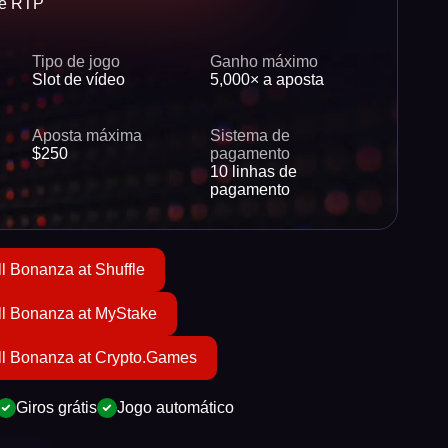
 e RTP
Tipo de jogo
Ganho máximo
Slot de vídeo
5,000× a aposta
Aposta máxima
Sistema de
$250
pagamento
10 linhas de
pagamento
l Bonanza at Shuffle
ll Bonanza at MyStake
ll Bonanza at Crypto.Games
Giros grátis
Jogo automático