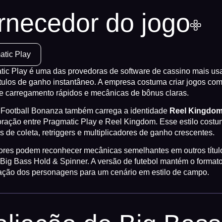
rnecedor do jogo
atic Play
ic Play é uma das provedoras de software de cassino mais usad
ítulos de ganho instantâneo. A empresa costuma criar jogos com
e carregamento rápidos e mecânicas de bônus claras.
 Football Bonanza também carrega a identidade
Reel Kingdo
ração entre Pragmatic Play e Reel Kingdom. Esse estilo costum
 de coleta, retriggers e multiplicadores de ganho crescentes.
ores podem reconhecer mecânicas semelhantes em outros título
Big Bass Hold & Spinner. A versão de futebol mantém o formato
ação dos personagens para um cenário em estilo de campo.