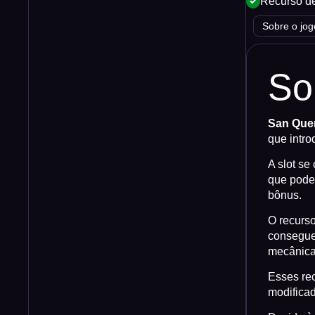
Recurso de
Sobre o jog
So
San Quen
que intro
A slot s
que pode
bônus.
O recurso
consegue
mecânic
Esses re
modifica