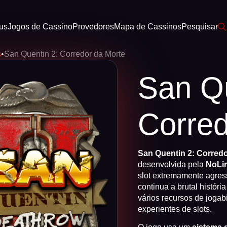
us
Jogos de Cassino
Provedores
Mapa de Cassinos
Pesquisar
s
•
San Quentin 2: Corredor da Morte
San Qu
Corred
San Quentin 2: Corredo
desenvolvida pela
NoLim
slot extremamente agres
continua a brutal históri
vários recursos de jogab
experientes de slots.