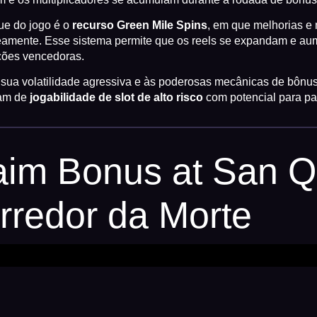
ue do jogo é o
recurso Green Mile Spins
, em que melhorias e 
eamente. Esse sistema permite que os reels se expandam e au
ões vencedoras.
 sua volatilidade agressiva e às poderosas mecânicas de bônu
tam de
jogabilidade de slot de alto risco
com potencial para p
aim Bonus at San Q
rredor da Morte