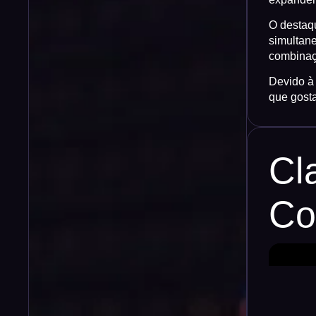
O destaq
simultan
combinaç
Devido à
que gos
Cl
Co