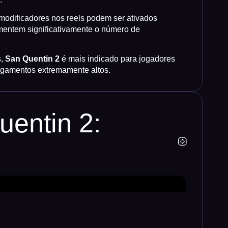
modificadores nos reels podem ser ativados
mentem significativamente o número de
s,
San Quentin 2
é mais indicado para jogadores
agamentos extremamente altos.
uentin 2: