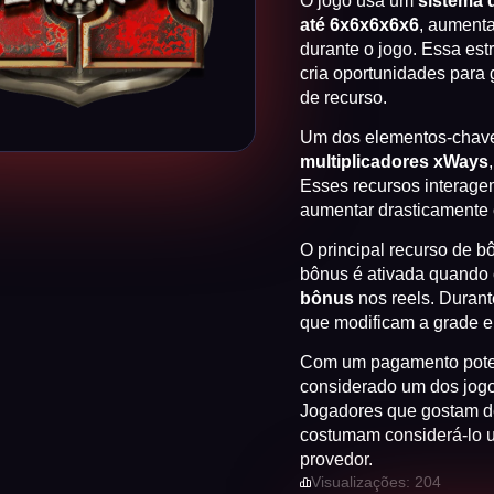
O jogo usa um
sistema 
até 6x6x6x6x6
, aument
durante o jogo. Essa estr
cria oportunidades para
de recurso.
Um dos elementos-chave
multiplicadores xWays
Esses recursos interage
aumentar drasticamente 
O principal recurso de 
bônus é ativada quando
bônus
nos reels. Durant
que modificam a grade 
Com um pagamento pote
considerado um dos jogo
Jogadores que gostam de
costumam considerá-lo u
provedor.
Visualizações: 204