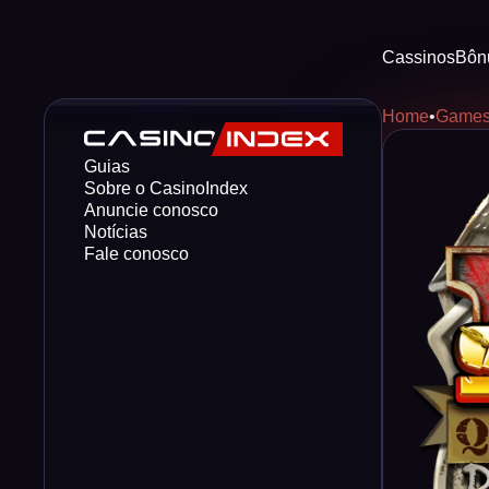
Cassinos
Bôn
Home
•
Game
Guias
Sobre o CasinoIndex
Anuncie conosco
Notícias
Fale conosco