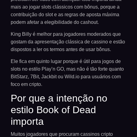
mais ao jogar slots clássicos com bônus, porque a
contribuição do slot e as regras de aposta máxima
podem afetar a elegibilidade do cashout.
King Billy é melhor para jogadores moderados que
gostam da apresentação clássica de cassino e estão
dispostos a ler os termos antes de usar bônus.
Ele fica em quinto lugar porque é útil para jogos de
slots no estilo Play’n GO, mas não é tão forte quanto
BitStarz, 7Bit, Jackbit ou Wild.io para usuários com
foco em cripto.
Por que a intenção no
estilo Book of Dead
importa
Muitos jogadores que procuram cassinos cripto