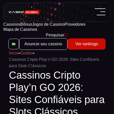
Cassinos
Bônus
Jogos de Cassino
Provedores
Mapa de Cassinos
Pesquisar
Anuncie seu cassino
Ver rankings
Início
•
Guides
•
Cassinos Cripto Play’n GO 2026: Sites Confiáveis
para Slots Clássicos
Cassinos Cripto
Play’n GO 2026:
Sites Confiáveis para
Slots Clássicos