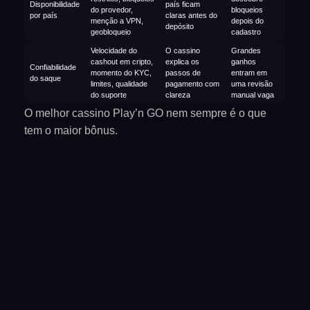
Disponibilidade
país ficam
do provedor,
bloqueios
por país
claras antes do
menção a VPN,
depois do
depósito
geobloqueio
cadastro
Velocidade do
O cassino
Grandes
cashout em cripto,
explica os
ganhos
Confiabilidade
momento do KYC,
passos de
entram em
do saque
limites, qualidade
pagamento com
uma revisão
do suporte
clareza
manual vaga
O melhor cassino Play’n GO nem sempre é o que
tem o maior bônus.