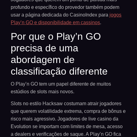
profundo e específico do provedor também podem
usar a página dedicada do CasinoIndex para
jogos
Play’n GO e disponibilidade em cassinos
.
Por que o Play’n GO
precisa de uma
abordagem de
classificação diferente
O Play’n GO tem um papel diferente de muitos
estúdios de slots mais novos.
Slots no estilo Hacksaw costumam atrair jogadores
que querem volatilidade extrema, compra de bônus e
risco mais agressivo. Jogadores de live casino da
Evolution se importam com limites de mesa, acesso
a dealers e verificações de saque. A Play’n GO fica