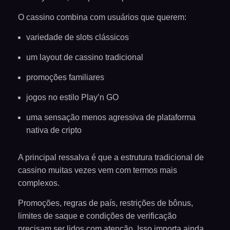
O cassino combina com usuários que querem:
variedade de slots clássicos
um layout de cassino tradicional
promoções familiares
jogos no estilo Play’n GO
uma sensação menos agressiva de plataforma
nativa de cripto
A principal ressalva é que a estrutura tradicional de
cassino muitas vezes vem com termos mais
complexos.
Promoções, regras de país, restrições de bônus,
limites de saque e condições de verificação
precisam ser lidos com atenção. Isso importa ainda