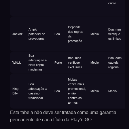
cripto
c
m
a
J
q
Depende
Amplo
Boa, mas
q
das regras
Jackbit
potencial de
Boa
Médio
verifique
da
provedores
os limites
b
promoção
g
j
Boa
J
Boa, mas
Boa, com
adequação a
c
Wild.io
Forte
verifique
Médio
cautela
slots cripto
f
exclusões
regional
modernos
m
J
Muitas
q
Boa
vezes mais
q
King
adequação a
promocional,
Boa
Médio
Médio
a
Billy
cassino
então
c
tradicional
confira os
d
termos
c
Esta tabela não deve ser tratada como uma garantia
permanente de cada título da Play’n GO.