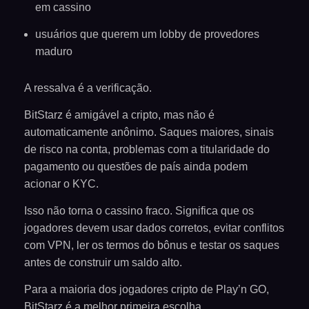
em cassino
usuários que querem um lobby de provedores
maduro
A ressalva é a verificação.
BitStarz é amigável a cripto, mas não é
automaticamente anônimo. Saques maiores, sinais
de risco na conta, problemas com a titularidade do
pagamento ou questões de país ainda podem
acionar o KYC.
Isso não torna o cassino fraco. Significa que os
jogadores devem usar dados corretos, evitar conflitos
com VPN, ler os termos do bônus e testar os saques
antes de construir um saldo alto.
Para a maioria dos jogadores cripto de Play’n GO,
BitStarz é a melhor primeira escolha.