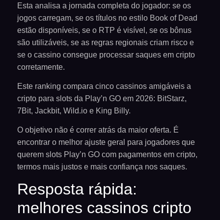
Esta analisa a jornada completa do jogador: se os
jogos carregam, se os títulos no estilo Book of Dead
estão disponíveis, se o RTP é visível, se os bônus
são utilizáveis, se as regras regionais criam risco e
se o cassino consegue processar saques em cripto
corretamente.
Este ranking compara cinco cassinos amigáveis a
cripto para slots da Play’n GO em 2026: BitStarz,
7Bit, Jackbit, Wild.io e King Billy.
O objetivo não é correr atrás da maior oferta. É
encontrar o melhor ajuste geral para jogadores que
querem slots Play’n GO com pagamentos em cripto,
termos mais justos e mais confiança nos saques.
Resposta rápida:
melhores cassinos cripto