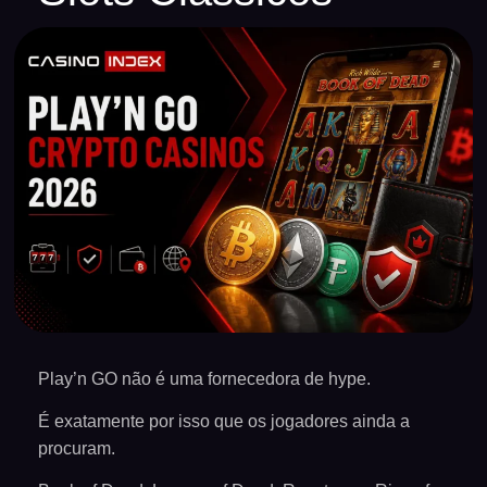
Play’n GO não é uma fornecedora de hype.
É exatamente por isso que os jogadores ainda a
procuram.