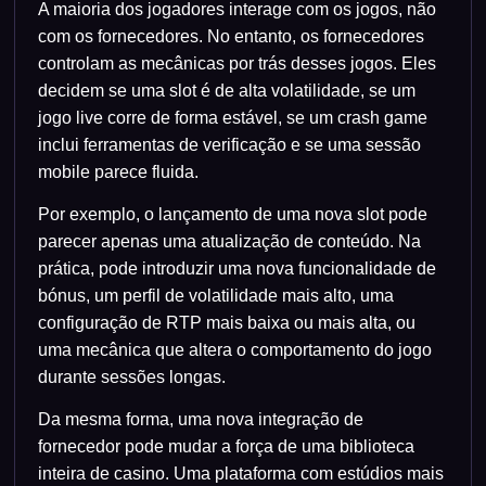
A maioria dos jogadores interage com os jogos, não
com os fornecedores. No entanto, os fornecedores
controlam as mecânicas por trás desses jogos. Eles
decidem se uma slot é de alta volatilidade, se um
jogo live corre de forma estável, se um crash game
inclui ferramentas de verificação e se uma sessão
mobile parece fluida.
Por exemplo, o lançamento de uma nova slot pode
parecer apenas uma atualização de conteúdo. Na
prática, pode introduzir uma nova funcionalidade de
bónus, um perfil de volatilidade mais alto, uma
configuração de RTP mais baixa ou mais alta, ou
uma mecânica que altera o comportamento do jogo
durante sessões longas.
Da mesma forma, uma nova integração de
fornecedor pode mudar a força de uma biblioteca
inteira de casino. Uma plataforma com estúdios mais