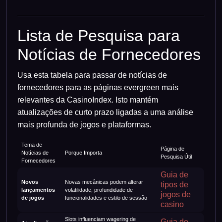
Lista de Pesquisa para
Notícias de Fornecedores
Usa esta tabela para passar de notícias de
fornecedores para as páginas evergreen mais
relevantes da CasinoIndex. Isto mantém
atualizações de curto prazo ligadas a uma análise
mais profunda de jogos e plataformas.
Tema de
Página de
Notícias de
Porque Importa
Pesquisa Útil
Fornecedores
Guia de
Novos
Novas mecânicas podem alterar
tipos de
lançamentos
volatilidade, profundidade de
jogos de
de jogos
funcionalidades e estilo de sessão
casino
Slots influenciam wagering de
Guia de