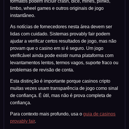
formatos podem incluir crash, dice, mines, plinko,
limbo, wheel games e outros originais de jogo
instantâneo.
As notícias de fornecedores nesta área devem ser
lidas com cuidado. Sistemas provably fair podem
ajudar a verificar certos resultados de jogo, mas não
provam que o casino em si é seguro. Um jogo
verificável ainda pode existir numa plataforma com
levantamentos lentos, termos vagos, suporte fraco ou
problemas de revisão de conta.
Esta distinção é importante porque casinos cripto
muitas vezes usam transparência de jogo como sinal
de confiança. É útil, mas não é prova completa de
confiança.
Para contexto mais profundo, usa o
guia de casinos
provably fair
.