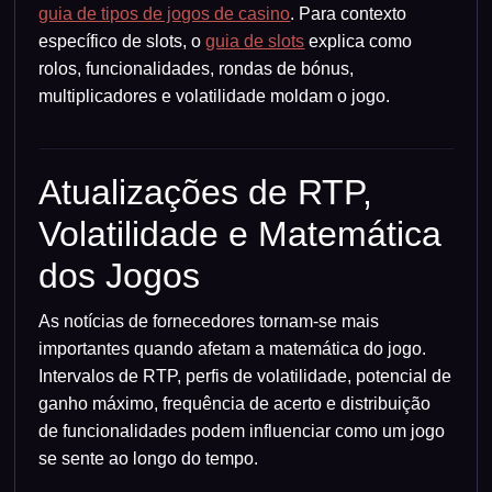
guia de tipos de jogos de casino
. Para contexto
específico de slots, o
guia de slots
explica como
rolos, funcionalidades, rondas de bónus,
multiplicadores e volatilidade moldam o jogo.
Atualizações de RTP,
Volatilidade e Matemática
dos Jogos
As notícias de fornecedores tornam-se mais
importantes quando afetam a matemática do jogo.
Intervalos de RTP, perfis de volatilidade, potencial de
ganho máximo, frequência de acerto e distribuição
de funcionalidades podem influenciar como um jogo
se sente ao longo do tempo.