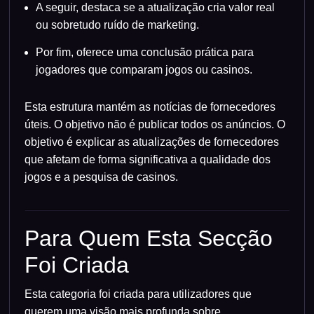
A seguir, destaca se a atualização cria valor real
ou sobretudo ruído de marketing.
Por fim, oferece uma conclusão prática para
jogadores que comparam jogos ou casinos.
Esta estrutura mantém as notícias de fornecedores
úteis. O objetivo não é publicar todos os anúncios. O
objetivo é explicar as atualizações de fornecedores
que afetam de forma significativa a qualidade dos
jogos e a pesquisa de casinos.
Para Quem Esta Secção
Foi Criada
Esta categoria foi criada para utilizadores que
querem uma visão mais profunda sobre