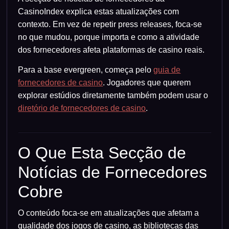
CasinoIndex explica estas atualizações com
contexto. Em vez de repetir press releases, foca-se
no que mudou, porque importa e como a atividade
dos fornecedores afeta plataformas de casino reais.
Para a base evergreen, começa pelo
guia de
fornecedores de casino
. Jogadores que querem
explorar estúdios diretamente também podem usar o
diretório de fornecedores de casino
.
O Que Esta Secção de
Notícias de Fornecedores
Cobre
O conteúdo foca-se em atualizações que afetam a
qualidade dos jogos de casino, as bibliotecas das