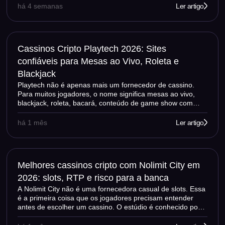
melhores mesas estiverem bloqueadas no seu país, os
há 4 semanas
Ler artigo
limites não se encaixarem […]
Cassinos Cripto Playtech 2026: Sites
confiáveis para Mesas ao Vivo, Roleta e
Blackjack
Playtech não é apenas mais um fornecedor de cassino.
Para muitos jogadores, o nome significa mesas ao vivo,
blackjack, roleta, bacará, conteúdo de game show com
marca e uma sensação de cassino mais tradicional do que
a maioria dos estúdios focados primeiro em cripto oferece.
há 1 mês
Ler artigo
Isso torna os cassinos cripto Playtech mais difíceis de
classificar […]
Melhores cassinos cripto com Nolimit City em
2026: slots, RTP e risco para a banca
A Nolimit City não é uma fornecedora casual de slots. Essa
é a primeira coisa que os jogadores precisam entender
antes de escolher um cassino. O estúdio é conhecido por
volatilidade extrema, temas sombrios, rodadas de bônus