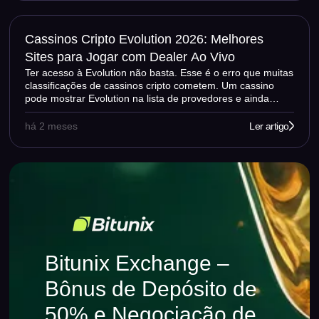
sequências sem ganhos podem […]
Cassinos Cripto Evolution 2026: Melhores
Sites para Jogar com Dealer Ao Vivo
Ter acesso à Evolution não basta. Esse é o erro que muitas
classificações de cassinos cripto cometem. Um cassino
pode mostrar Evolution na lista de provedores e ainda
assim ser uma escolha fraca para jogadores de dealer ao
vivo. O verdadeiro teste começa depois do logo: quais
há 2 meses
Ler artigo
mesas estão disponíveis, se os limites de blackjack […]
Bitunix Exchange –
Bônus de Depósito de
50% e Negociação de