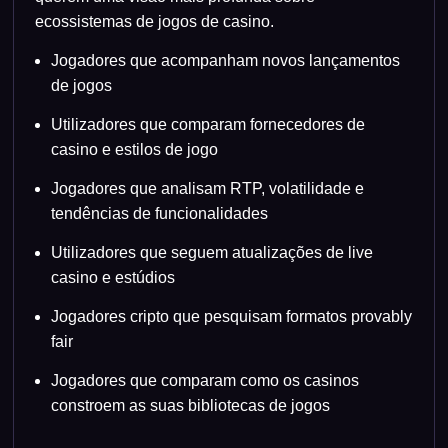
ecossistemas de jogos de casino.
Jogadores que acompanham novos lançamentos
de jogos
Utilizadores que comparam fornecedores de
casino e estilos de jogo
Jogadores que analisam RTP, volatilidade e
tendências de funcionalidades
Utilizadores que seguem atualizações de live
casino e estúdios
Jogadores cripto que pesquisam formatos provably
fair
Jogadores que comparam como os casinos
constroem as suas bibliotecas de jogos