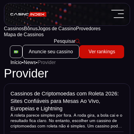
Cassinos
Bônus
Jogos de Cassino
Provedores
Mapa de Cassinos
Pesquisar
Anuncie seu cassino
Ver rankings
Início
•
News
•
Provider
Provider
Cassinos de Criptomoedas com Roleta 2026:
Sites Confiáveis para Mesas Ao Vivo,
Europeias e Lightning
A roleta parece simples por fora. A roda gira, a bola cai e o
resultado fica claro. No entanto, escolher um cassino de
criptomoedas com roleta não é simples. Um cassino pode
oferecer roleta e ainda assim ser uma escolha fraca se as