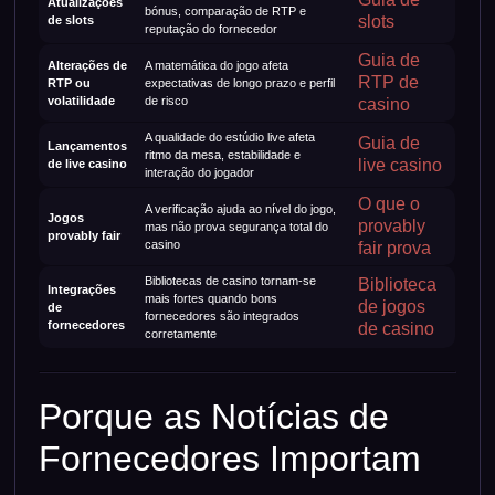
Atualizações
bónus, comparação de RTP e
slots
de slots
reputação do fornecedor
Guia de
Alterações de
A matemática do jogo afeta
RTP de
RTP ou
expectativas de longo prazo e perfil
volatilidade
de risco
casino
A qualidade do estúdio live afeta
Guia de
Lançamentos
ritmo da mesa, estabilidade e
live casino
de live casino
interação do jogador
O que o
A verificação ajuda ao nível do jogo,
Jogos
provably
mas não prova segurança total do
provably fair
casino
fair prova
Bibliotecas de casino tornam-se
Biblioteca
Integrações
mais fortes quando bons
de jogos
de
fornecedores são integrados
fornecedores
de casino
corretamente
Porque as Notícias de
Fornecedores Importam