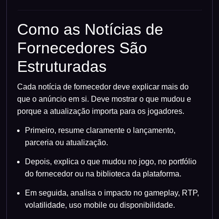
Como as Notícias de
Fornecedores São
Estruturadas
Cada notícia de fornecedor deve explicar mais do
que o anúncio em si. Deve mostrar o que mudou e
porque a atualização importa para os jogadores.
Primeiro, resume claramente o lançamento,
parceria ou atualização.
Depois, explica o que mudou no jogo, no portfólio
do fornecedor ou na biblioteca da plataforma.
Em seguida, analisa o impacto no gameplay, RTP,
volatilidade, uso mobile ou disponibilidade.