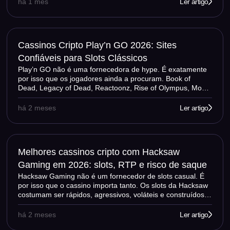
brutais, mecânicas incomuns e marketing de max win que
há 1 mês
Ler artigo
pode parecer quase irreal. Jogos como Tombstone, San
Quentin, […]
Cassinos Cripto Play’n GO 2026: Sites
Confiáveis para Slots Clássicos
Play’n GO não é uma fornecedora de hype. É exatamente
por isso que os jogadores ainda a procuram. Book of
Dead, Legacy of Dead, Reactoonz, Rise of Olympus, Moon
Princess, Tome of Madness e outros títulos da Play’n GO
atraem jogadores que querem mecânicas de slot
há 2 meses
Ler artigo
familiares, jogo mobile limpo, volatilidade reconhecível e
estrutura clássica […]
Melhores cassinos cripto com Hacksaw
Gaming em 2026: slots, RTP e risco de saque
Hacksaw Gaming não é um fornecedor de slots casual. É
por isso que o cassino importa tanto. Os slots da Hacksaw
costumam ser rápidos, agressivos, voláteis e construídos
em torno de uma forte tensão de bônus. Compras de
bônus podem esvaziar a banca rapidamente. Grandes
há 2 meses
Ler artigo
multiplicadores podem aparecer de repente. Longas