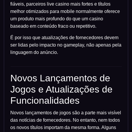
fiáveis, parceiros live casino mais fortes e títulos
melhor otimizados para mobile normalmente oferece
um produto mais profundo do que um casino
baseado em conteúdo fraco ou repetitivo.
É por isso que atualizações de fornecedores devem
ser lidas pelo impacto no gameplay, não apenas pela
linguagem do anúncio.
Novos Lançamentos de
Jogos e Atualizações de
Funcionalidades
Novos lançamentos de jogos são a parte mais visível
das notícias de fornecedores. No entanto, nem todos
os novos títulos importam da mesma forma. Alguns