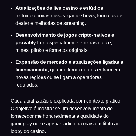
Atualizações de live casino e estúdios
,
incluindo novas mesas, game shows, formatos de
dealer e melhorias de streaming.
Desenvolvimento de jogos cripto-nativos e
provably fair
, especialmente em crash, dice,
mines, plinko e formatos originais.
Expansão de mercado e atualizações ligadas a
licenciamento
, quando fornecedores entram em
novas regiões ou se ligam a operadores
regulados.
Cada atualização é explicada com contexto prático.
O objetivo é mostrar se um desenvolvimento do
fornecedor melhora realmente a qualidade do
gameplay ou se apenas adiciona mais um título ao
lobby do casino.