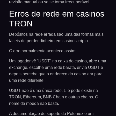
revisão manual ou se se torna irrecuperável.
Erros de rede em casinos
TRON
Depósitos na rede errada são uma das formas mais
fáceis de perder dinheiro em casinos cripto.
O erro normalmente acontece assim:
Um jogador vê “USDT” no caixa do casino, abre uma
exchange, escolhe uma rede barata, envia USDT e
depois percebe que o endereço do casino era para
uma rede diferente.
USDT não é uma única rede. Ele pode existir na
TRON, Ethereum, BNB Chain e outras chains. O
nome da moeda não basta.
A documentação de suporte da Poloniex é um