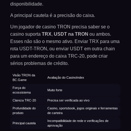
disponibilidade.
A principal cautela é a precisão do caixa.
Um jogador de casino TRON precisa saber se o
casino suporta
TRX
,
USDT na TRON
ou ambos.
Esses não são o mesmo ativo. Enviar TRX para uma
rota USDT-TRON, ou enviar USDT em outra chain
para um endereço do caixa TRC-20, pode criar
sérios problemas de crédito.
Visão TRON da
Avaliação do CasinoIndex
BC.Game
Força do
Muito forte
ecossistema
Clareza TRC-20
Precisa ser verificada ao vivo
Profundidade do
Casino, sportsbook, jogos originais e ferramentas
produto
de carteira
Incompatibilidade de rede e verificações de
Principal cautela
aprovação