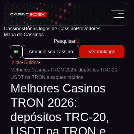
Cassinos
Bônus
Jogos de Cassino
Provedores
Mapa de Cassinos
Pesquisar
Anuncie seu cassino
Ver rankings
Início
•
Guides
•
Melhores Casinos TRON 2026: depósitos TRC-20,
USDT na TRON e saques rápidos
Melhores Casinos
TRON 2026:
depósitos TRC-20,
USDT na TRON e