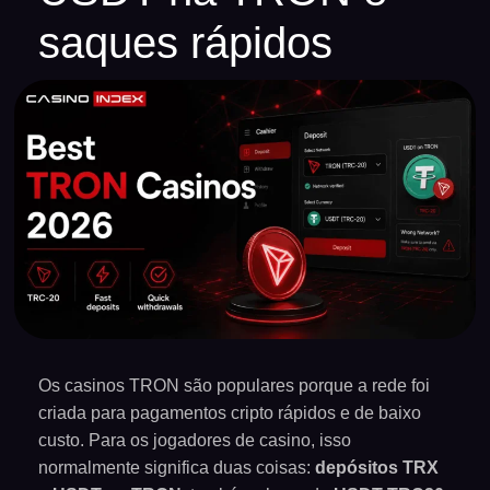
saques rápidos
Os casinos TRON são populares porque a rede foi
criada para pagamentos cripto rápidos e de baixo
custo. Para os jogadores de casino, isso
normalmente significa duas coisas:
depósitos TRX