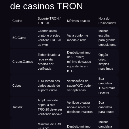
de casinos TRON
Suporte TRON /
Nota do
Casino
Mínimos e taxas
TRC-20
CasinoIndex
Grande caixa
Melhor
cripto; é preciso
Varia conforme
escolha
BC.Game
verificar TRC-20
moeda e rede
para grande
ao vivo
ecossistema
Depósito mínimo
Tether listado; a
Opção
de 5 Tether;
rede exata
cripto
Crypto.Games
mínimo de saque
precisa ser
simples
equivalente em
verificada
mais limpa
BTC
Boa
TRX listado nos
Verificações de
candidata
Cybet
dados atuais de
saque/KYC podem
TRON mais
suporte cripto
ser aplicadas
recente
Amplo suporte
Verifique o caixa
Boa
cripto; a rota
Jackbit
ao vivo antes de
candidata
TRC-20 deve ser
depósitos maiores
para testes
verificada ao vivo
Melhor
Mínimos de TRX
Depósito mínimo
candidata
e USDT