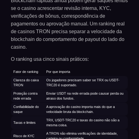
Blockchain rápidas ainda podem gerar saques lentos
se o casino acrescentar revisão interna, KYC,
verificações de bônus, correspondência de
pagamentos ou aprovação manual. Um ranking real
de casinos TRON precisa separar a velocidade da
blockchain do comportamento de payout do lado do
casino.
O ranking usa cinco sinais práticos:
Fator de ranking
Por que importa
Clareza do caixa
Os jogadores precisam saber se TRX ou USDT-
TRON
TRC20 é suportado.
Proteção contra
Enviar USDT na rede errada pode causar perda ou
rede errada
atraso dos fundos.
Confiabilidade do
A aprovação do casino importa mais do que a
saque
velocidade bruta da blockchain.
TRX, USDT-TRC20 e taxas do casino não são a
Taxas e limites
mesma coisa.
A TRON não elimina verificações de identidade,
Risco de KYC
carteira ou conformidade.