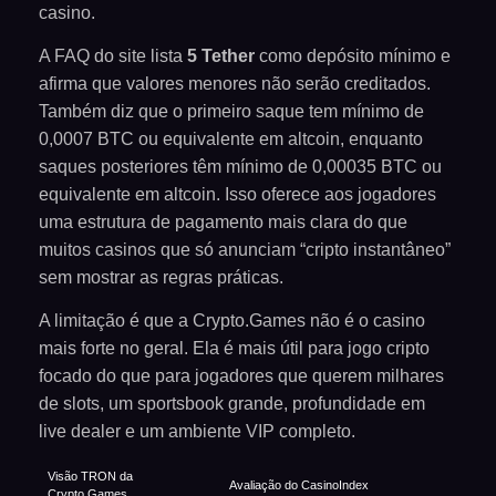
casino.
A FAQ do site lista
5 Tether
como depósito mínimo e
afirma que valores menores não serão creditados.
Também diz que o primeiro saque tem mínimo de
0,0007 BTC ou equivalente em altcoin, enquanto
saques posteriores têm mínimo de 0,00035 BTC ou
equivalente em altcoin. Isso oferece aos jogadores
uma estrutura de pagamento mais clara do que
muitos casinos que só anunciam “cripto instantâneo”
sem mostrar as regras práticas.
A limitação é que a Crypto.Games não é o casino
mais forte no geral. Ela é mais útil para jogo cripto
focado do que para jogadores que querem milhares
de slots, um sportsbook grande, profundidade em
live dealer e um ambiente VIP completo.
Visão TRON da
Avaliação do CasinoIndex
Crypto.Games