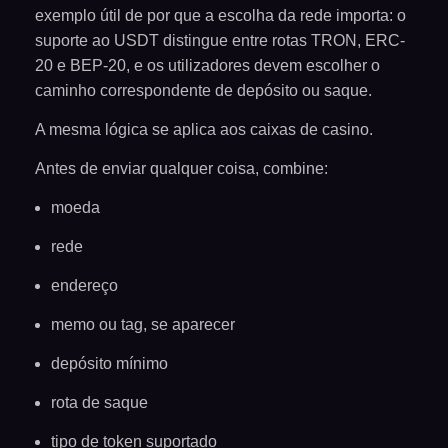
exemplo útil de por que a escolha da rede importa: o
suporte ao USDT distingue entre rotas TRON, ERC-
20 e BEP-20, e os utilizadores devem escolher o
caminho correspondente de depósito ou saque.
A mesma lógica se aplica aos caixas de casino.
Antes de enviar qualquer coisa, combine:
moeda
rede
endereço
memo ou tag, se aparecer
depósito mínimo
rota de saque
tipo de token suportado