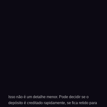
Isso não é um detalhe menor. Pode decidir se o
depósito é creditado rapidamente, se fica retido para