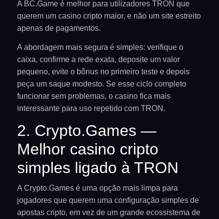
A BC.Game é melhor para utilizadores TRON que
querem um casino cripto maior, e não um site estreito
apenas de pagamentos.
A abordagem mais segura é simples: verifique o
caixa, confirme a rede exata, deposite um valor
pequeno, evite o bônus no primeiro teste e depois
peça um saque modesto. Se esse ciclo completo
funcionar sem problemas, o casino fica mais
interessante para uso repetido com TRON.
2. Crypto.Games —
Melhor casino cripto
simples ligado à TRON
A Crypto.Games é uma opção mais limpa para
jogadores que querem uma configuração simples de
apostas cripto, em vez de um grande ecossistema de