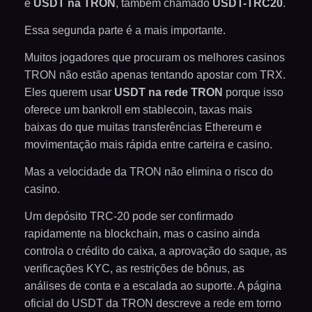
e
USDT na TRON
, também chamado
USDT-TRC20
.
Essa segunda parte é a mais importante.
Muitos jogadores que procuram os melhores casinos
TRON não estão apenas tentando apostar com TRX.
Eles querem usar
USDT na rede TRON
porque isso
oferece um bankroll em stablecoin, taxas mais
baixas do que muitas transferências Ethereum e
movimentação mais rápida entre carteira e casino.
Mas a velocidade da TRON não elimina o risco do
casino.
Um depósito TRC-20 pode ser confirmado
rapidamente na blockchain, mas o casino ainda
controla o crédito do caixa, a aprovação do saque, as
verificações KYC, as restrições de bônus, as
análises de conta e a escalada ao suporte. A página
oficial do USDT da TRON descreve a rede em torno