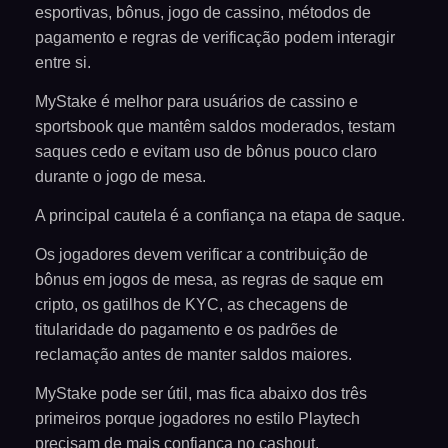
esportivas, bônus, jogo de cassino, métodos de
pagamento e regras de verificação podem interagir
entre si.
MyStake é melhor para usuários de cassino e
sportsbook que mantêm saldos moderados, testam
saques cedo e evitam uso de bônus pouco claro
durante o jogo de mesa.
A principal cautela é a confiança na etapa de saque.
Os jogadores devem verificar a contribuição de
bônus em jogos de mesa, as regras de saque em
cripto, os gatilhos de KYC, as checagens de
titularidade do pagamento e os padrões de
reclamação antes de manter saldos maiores.
MyStake pode ser útil, mas fica abaixo dos três
primeiros porque jogadores no estilo Playtech
precisam de mais confiança no cashout.