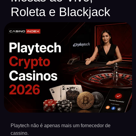
Roleta e Blackjack
Playtech não é apenas mais um fornecedor de
cassino.