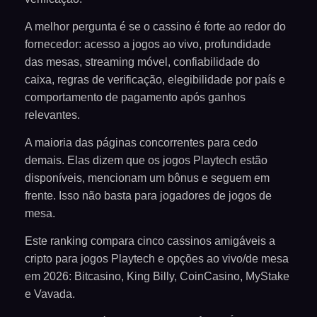
A melhor pergunta é se o cassino é forte ao redor do
fornecedor: acesso a jogos ao vivo, profundidade
das mesas, streaming móvel, confiabilidade do
caixa, regras de verificação, elegibilidade por país e
comportamento de pagamento após ganhos
relevantes.
A maioria das páginas concorrentes para cedo
demais. Elas dizem que os jogos Playtech estão
disponíveis, mencionam um bônus e seguem em
frente. Isso não basta para jogadores de jogos de
mesa.
Este ranking compara cinco cassinos amigáveis a
cripto para jogos Playtech e opções ao vivo/de mesa
em 2026: Bitcasino, King Billy, CoinCasino, MyStake
e Vavada.