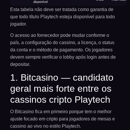
disponível
Esta tabela não deve ser tratada como garantia de
que todo título Playtech esteja disponível para todo
jogador.
O acesso ao fornecedor pode mudar conforme o
país, a configuração do cassino, a licença, o status
da conta e o método de pagamento. Os jogadores
devem sempre verificar o lobby após login antes de
depositar.
1. Bitcasino — candidato
geral mais forte entre os
cassinos cripto Playtech
O Bitcasino fica em primeiro porque tem o melhor
ajuste focado em cripto para jogadores de mesas e
cassino ao vivo no estilo Playtech.