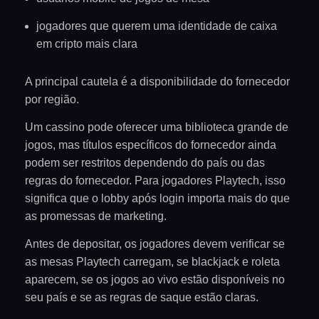
jogadores que querem uma identidade de caixa
em cripto mais clara
A principal cautela é a disponibilidade do fornecedor
por região.
Um cassino pode oferecer uma biblioteca grande de
jogos, mas títulos específicos do fornecedor ainda
podem ser restritos dependendo do país ou das
regras do fornecedor. Para jogadores Playtech, isso
significa que o lobby após login importa mais do que
as promessas de marketing.
Antes de depositar, os jogadores devem verificar se
as mesas Playtech carregam, se blackjack e roleta
aparecem, se os jogos ao vivo estão disponíveis no
seu país e se as regras de saque estão claras.