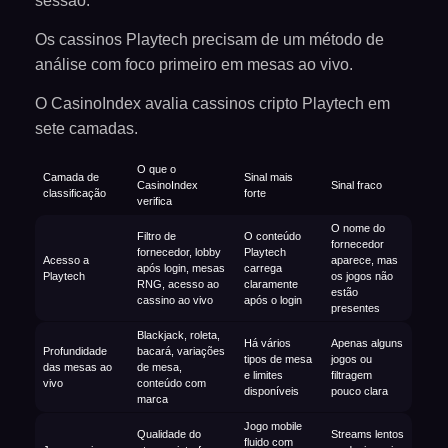
sessão.
Os cassinos Playtech precisam de um método de
análise com foco primeiro em mesas ao vivo.
O CasinoIndex avalia cassinos cripto Playtech em
sete camadas.
O que o
Camada de
Sinal mais
CasinoIndex
Sinal fraco
classificação
forte
verifica
O nome do
Filtro de
O conteúdo
fornecedor
fornecedor, lobby
Playtech
Acesso a
aparece, mas
após login, mesas
carrega
Playtech
os jogos não
RNG, acesso ao
claramente
estão
cassino ao vivo
após o login
presentes
Blackjack, roleta,
Há vários
Apenas alguns
Profundidade
bacará, variações
tipos de mesa
jogos ou
das mesas ao
de mesa,
e limites
filtragem
vivo
conteúdo com
disponíveis
pouco clara
marca
Jogo mobile
Qualidade do
Streams lentos
fluido com