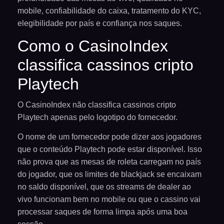
mobile, confiabilidade do caixa, tratamento do KYC,
elegibilidade por país e confiança nos saques.
Como o CasinoIndex
classifica cassinos cripto
Playtech
O CasinoIndex não classifica cassinos cripto
Playtech apenas pelo logotipo do fornecedor.
O nome de um fornecedor pode dizer aos jogadores
que o conteúdo Playtech pode estar disponível. Isso
não prova que as mesas de roleta carregam no país
do jogador, que os limites de blackjack se encaixam
no saldo disponível, que os streams de dealer ao
vivo funcionam bem no mobile ou que o cassino vai
processar saques de forma limpa após uma boa