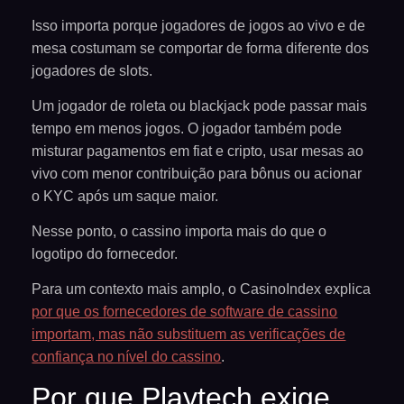
Isso importa porque jogadores de jogos ao vivo e de
mesa costumam se comportar de forma diferente dos
jogadores de slots.
Um jogador de roleta ou blackjack pode passar mais
tempo em menos jogos. O jogador também pode
misturar pagamentos em fiat e cripto, usar mesas ao
vivo com menor contribuição para bônus ou acionar
o KYC após um saque maior.
Nesse ponto, o cassino importa mais do que o
logotipo do fornecedor.
Para um contexto mais amplo, o CasinoIndex explica
por que os fornecedores de software de cassino
importam, mas não substituem as verificações de
confiança no nível do cassino
.
Por que Playtech exige