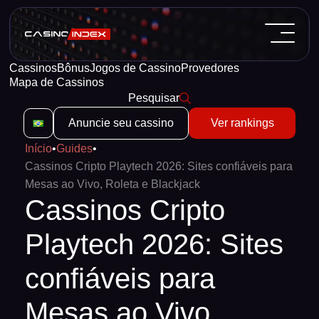
Cassinos
Bônus
Jogos de Cassino
Provedores
Mapa de Cassinos
Pesquisar
Anuncie seu cassino
Ver rankings
Início
•
Guides
•
Cassinos Cripto Playtech 2026: Sites confiáveis para
Mesas ao Vivo, Roleta e Blackjack
Cassinos Cripto
Playtech 2026: Sites
confiáveis para
Mesas ao Vivo,