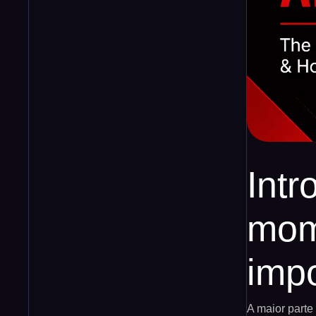
Intr
mom
imp
A maior parte