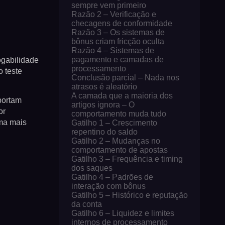
sempre vem primeiro
Razão 2 – Verificação e
checagens de conformidade
Razão 3 – Os sistemas de
bônus criam fricção oculta
Razão 4 – Sistemas de
pagamento e camadas de
ogabilidade
processamento
o teste
Conclusão parcial – Nada nos
atrasos é aleatório
A camada que a maioria dos
portam
artigos ignora – O
or
comportamento muda tudo
ema mais
Gatilho 1 – Crescimento
repentino do saldo
Gatilho 2 – Mudanças no
comportamento de apostas
Gatilho 3 – Frequência e timing
dos saques
Gatilho 4 – Padrões de
interação com bônus
Gatilho 5 – Histórico e reputação
da conta
Gatilho 6 – Liquidez e limites
internos de processamento