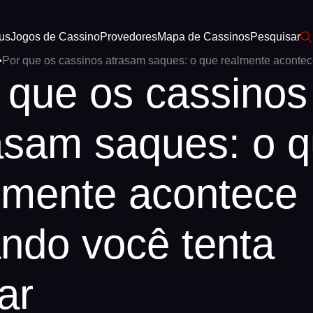
us
Jogos de Cassino
Provedores
Mapa de Cassinos
Pesquisar
•
Por que os cassinos atrasam saques: o que realmente acontec
 que os cassinos
asam saques: o 
lmente acontece
ndo você tenta
ar