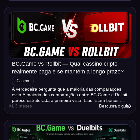
CasinoIndex o analisa de forma diferente. Um bom
cassino com Skrill não deve […]
BC.Game vs Rollbit — Qual cassino cripto
realmente paga e se mantém a longo prazo?
Casino
A verdadeira pergunta que a maioria das comparações
evita A maioria das comparações entre BC.Game e Rollbit
parece estruturada à primeira vista. Elas listam bônus,
há 3 meses
recursos ou bibliotecas de jogos. Esse tipo de conteúdo
Descubra o guia
ranqueia porque é fácil de produzir, não porque ajuda
você a tomar uma decisão real. Quando dinheiro real
entra em jogo, […]