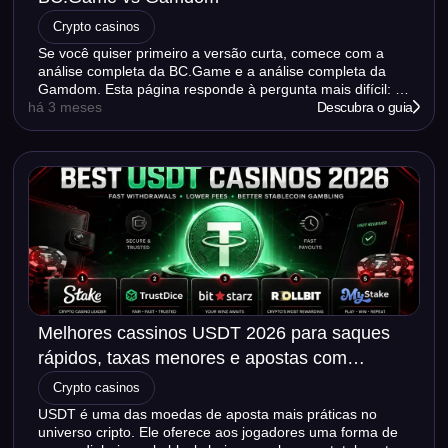
Crypto casinos
Se você quiser primeiro a versão curta, comece com a
análise completa da BC.Game e a análise completa da
Gamdom. Esta página responde à pergunta mais difícil: o
há 3 meses
que muda depois do depósito, quando o bônus deixa de
Descubra o guia
importar e o jogador passa a julgar as duas marcas por
confiança, comportamento de pagamento e valor […]
Melhores cassinos USDT 2026 para saques
rápidos, taxas menores e apostas com
stablecoin melhores
Crypto casinos
USDT é uma das moedas de aposta mais práticas no
universo cripto. Ele oferece aos jogadores uma forma de