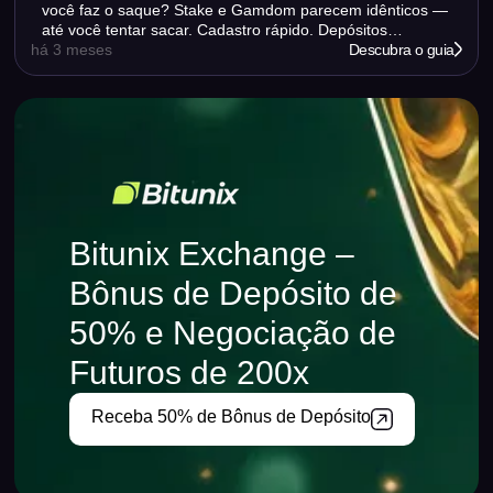
você faz o saque? Stake e Gamdom parecem idênticos —
até você tentar sacar. Cadastro rápido. Depósitos
há 3 meses
instantâneos em cripto. Acesso total em segundos. Tudo
Descubra o guia
funciona perfeitamente no início. Isso é intencional.
Porque cassinos cripto são projetados para depósitos —
não para saques. A diferença real […]
Bitunix Exchange –
Bônus de Depósito de
50% e Negociação de
Futuros de 200x
Receba 50% de Bônus de Depósito