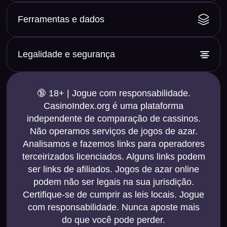
Ferramentas e dados
Legalidade e segurança
🔞 18+ | Jogue com responsabilidade.
CasinoIndex.org é uma plataforma
independente de comparação de cassinos.
Não operamos serviços de jogos de azar.
Analisamos e fazemos links para operadores
terceirizados licenciados. Alguns links podem
ser links de afiliados. Jogos de azar online
podem não ser legais na sua jurisdição.
Certifique-se de cumprir as leis locais. Jogue
com responsabilidade. Nunca aposte mais
do que você pode perder.