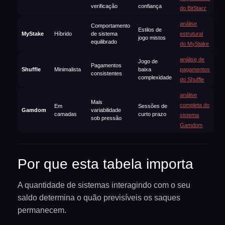
verificação
confiança
do BitStarz
análise
Comportamento
Estilos de
MyStake
Híbrido
de sistema
estrutural
jogo mistos
equilibrado
do MyStake
análise de
Jogo de
Pagamentos
Shuffle
Minimalista
baixa
pagamentos
consistentes
complexidade
do Shuffle
análise
Mais
completa do
Em
Sessões de
Gamdom
variabilidade
camadas
curto prazo
sistema
sob pressão
Gamdom
Por que esta tabela importa
A quantidade de sistemas interagindo com o seu
saldo determina o quão previsíveis os saques
permanecem.