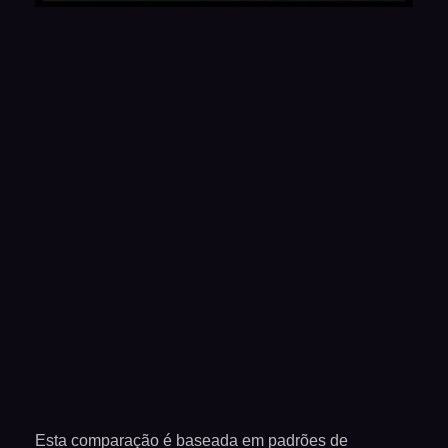
Esta comparação é baseada em padrões de