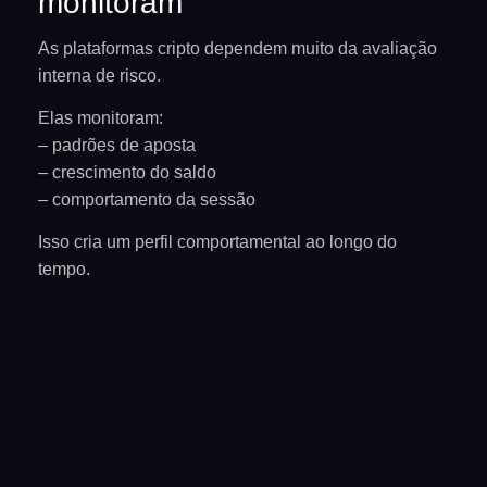
monitoram
As plataformas cripto dependem muito da avaliação
interna de risco.
Elas monitoram:
– padrões de aposta
– crescimento do saldo
– comportamento da sessão
Isso cria um perfil comportamental ao longo do
tempo.