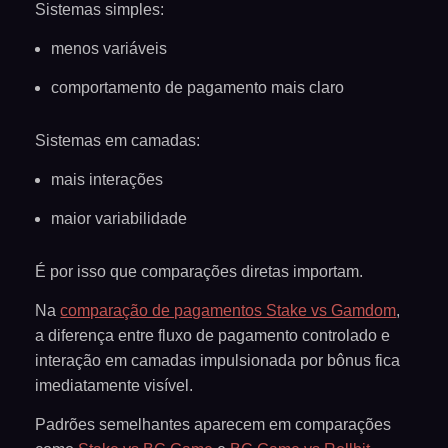
Sistemas simples:
menos variáveis
comportamento de pagamento mais claro
Sistemas em camadas:
mais interações
maior variabilidade
É por isso que comparações diretas importam.
Na
comparação de pagamentos Stake vs Gamdom
,
a diferença entre fluxo de pagamento controlado e
interação em camadas impulsionada por bônus fica
imediatamente visível.
Padrões semelhantes aparecem em comparações