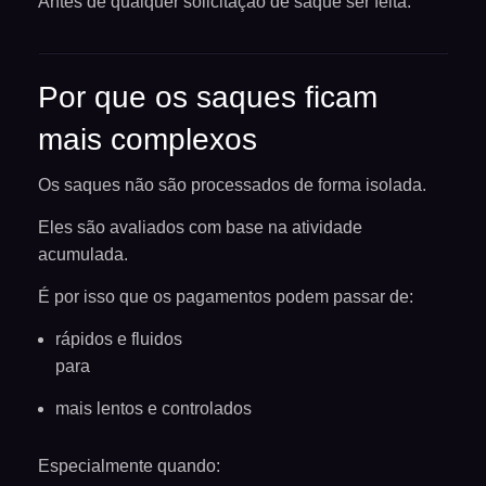
Antes de qualquer solicitação de saque ser feita.
Por que os saques ficam
mais complexos
Os saques não são processados de forma isolada.
Eles são avaliados com base na atividade
acumulada.
É por isso que os pagamentos podem passar de:
rápidos e fluidos
para
mais lentos e controlados
Especialmente quando: