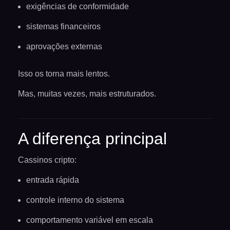
exigências de conformidade
sistemas financeiros
aprovações externas
Isso os torna mais lentos.
Mas, muitas vezes, mais estruturados.
A diferença principal
Cassinos cripto:
entrada rápida
controle interno do sistema
comportamento variável em escala