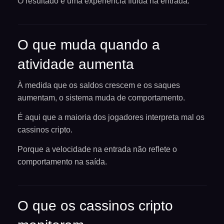
O resultado é uma experiência fluida na entrada.
O que muda quando a
atividade aumenta
À medida que os saldos crescem e os saques
aumentam, o sistema muda de comportamento.
É aqui que a maioria dos jogadores interpreta mal os
cassinos cripto.
Porque a velocidade na entrada não reflete o
comportamento na saída.
O que os cassinos cripto