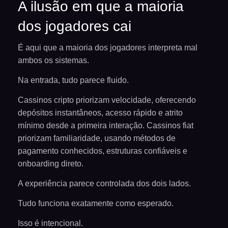
A ilusão em que a maioria
dos jogadores cai
É aqui que a maioria dos jogadores interpreta mal
ambos os sistemas.
Na entrada, tudo parece fluido.
Cassinos cripto priorizam velocidade, oferecendo
depósitos instantâneos, acesso rápido e atrito
mínimo desde a primeira interação. Cassinos fiat
priorizam familiaridade, usando métodos de
pagamento conhecidos, estruturas confiáveis e
onboarding direto.
A experiência parece controlada dos dois lados.
Tudo funciona exatamente como esperado.
Isso é intencional.