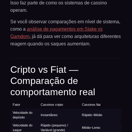
Isso faz parte de como os sistemas de cassino
operam.
Se você observar comparações em nível de sistema,
como a
análise de pagamentos em Stake vs
Gamdom
, já dá para ver como arquiteturas diferentes
reagem quando os saques aumentam.
Cripto vs Fiat —
Comparação de
comportamento real
Fator
Cassinos cripto
Cassinos fiat
Velocidade do
Instantâneo
Rápido–Médio
depósito
Velocidade do
Rápido (pequeno) /
Médio–Lento
saque
Variável (grande)