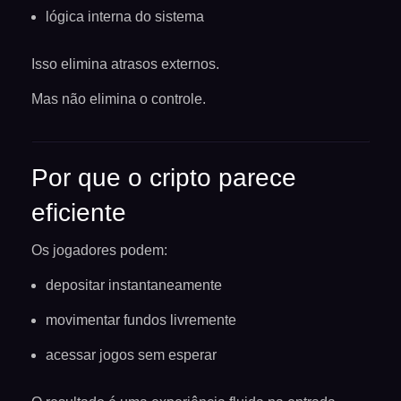
lógica interna do sistema
Isso elimina atrasos externos.
Mas não elimina o controle.
Por que o cripto parece
eficiente
Os jogadores podem:
depositar instantaneamente
movimentar fundos livremente
acessar jogos sem esperar