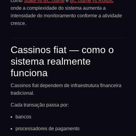
como
Stake vs BC.Game
e
BC.Game vs Rollbit
,
onde a complexidade do sistema aumenta a
intensidade do monitoramento conforme a atividade
cresce.
Cassinos fiat — como o
sistema realmente
funciona
Cassinos fiat dependem de infraestrutura financeira
tradicional.
Cada transação passa por:
bancos
processadores de pagamento