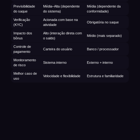
Previsibilidade
Média–Alta (dependente
Média (dependente da
do saque
do sistema)
conformidade)
Verificação
Acionada com base na
Obrigatória no saque
(KYC)
atividade
Impacto dos
Alto (interação direta com
Médio (mais separado)
bônus
o saldo)
Controle de
Carteira do usuário
Banco / processador
pagamento
Monitoramento
Sistema interno
Externo + interno
de risco
Melhor caso de
Velocidade e flexibilidade
Estrutura e familiaridade
uso