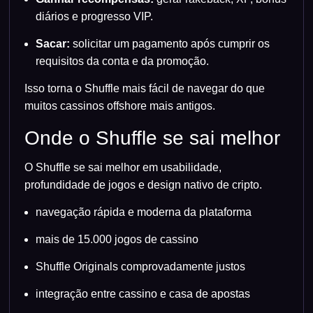
diários e progresso VIP.
Sacar:
solicitar um pagamento após cumprir os
requisitos da conta e da promoção.
Isso torna o Shuffle mais fácil de navegar do que
muitos cassinos offshore mais antigos.
Onde o Shuffle se sai melhor
O Shuffle se sai melhor em usabilidade,
profundidade de jogos e design nativo de cripto.
navegação rápida e moderna da plataforma
mais de 15.000 jogos de cassino
Shuffle Originals comprovadamente justos
integração entre cassino e casa de apostas