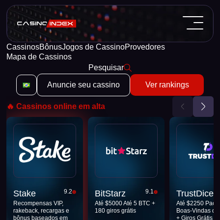
Cassinos
Bônus
Jogos de Cassino
Provedores
Mapa de Cassinos
Pesquisar
Anuncie seu cassino
Ver rankings
🔥 Cassinos online em alta
9.2
9.1
Stake
BitStarz
TrustDice
Recompensas VIP,
Até $5000 Até 5 BTC +
Até $2250 Paco
rakeback, recargas e
180 giros grátis
Boas-Vindas d
bônus baseados em
+ Giros Grátis