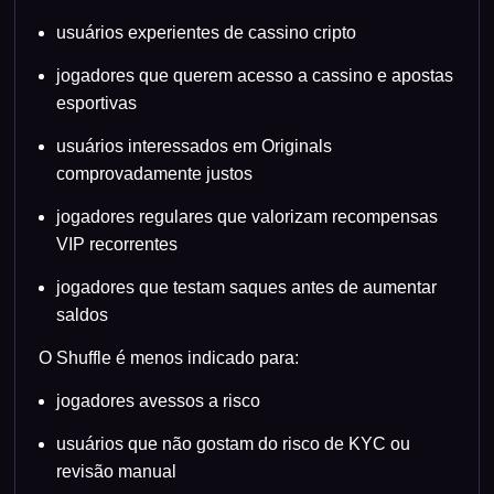
usuários experientes de cassino cripto
jogadores que querem acesso a cassino e apostas
esportivas
usuários interessados em Originals
comprovadamente justos
jogadores regulares que valorizam recompensas
VIP recorrentes
jogadores que testam saques antes de aumentar
saldos
O Shuffle é menos indicado para:
jogadores avessos a risco
usuários que não gostam do risco de KYC ou
revisão manual