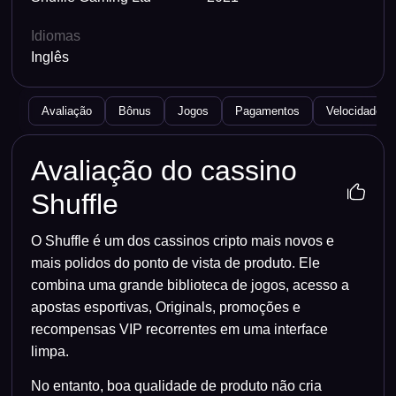
Idiomas
Inglês
Avaliação
Bônus
Jogos
Pagamentos
Velocidades 
Avaliação do cassino
Shuffle
O Shuffle é um dos cassinos cripto mais novos e
mais polidos do ponto de vista de produto. Ele
combina uma grande biblioteca de jogos, acesso a
apostas esportivas, Originals, promoções e
recompensas VIP recorrentes em uma interface
limpa.
No entanto, boa qualidade de produto não cria