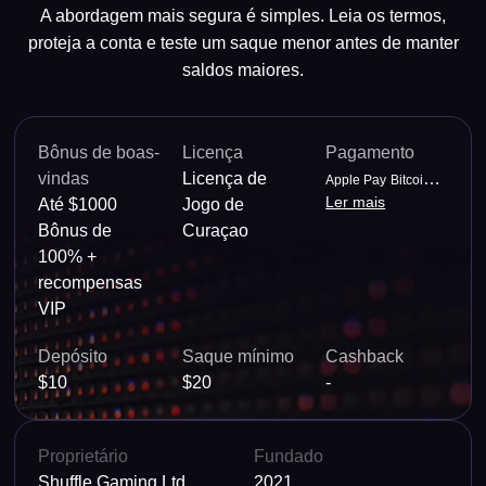
A abordagem mais segura é simples. Leia os termos,
proteja a conta e teste um saque menor antes de manter
saldos maiores.
Bônus de boas-
Licença
Pagamento
vindas
Licença de
Apple Pay
Bitcoin
Ler mais
Até $1000
Jogo de
Dogecoin
Ethereum
Bônus de
Curaçao
Google Pay
Litecoin
100% +
MoonPay
Solana
recompensas
TRON
USD Coin
VIP
USDT
XRP
Depósito
Saque mínimo
Cashback
$10
$20
-
Proprietário
Fundado
Shuffle Gaming Ltd
2021