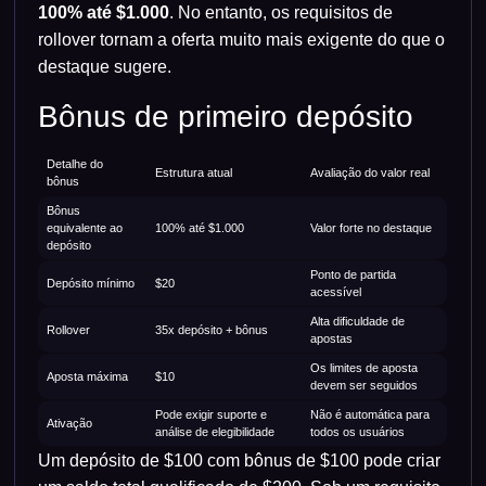
100% até $1.000
. No entanto, os requisitos de
rollover tornam a oferta muito mais exigente do que o
destaque sugere.
Bônus de primeiro depósito
Detalhe do
Estrutura atual
Avaliação do valor real
bônus
Bônus
equivalente ao
100% até $1.000
Valor forte no destaque
depósito
Ponto de partida
Depósito mínimo
$20
acessível
Alta dificuldade de
Rollover
35x depósito + bônus
apostas
Os limites de aposta
Aposta máxima
$10
devem ser seguidos
Pode exigir suporte e
Não é automática para
Ativação
análise de elegibilidade
todos os usuários
Um depósito de $100 com bônus de $100 pode criar