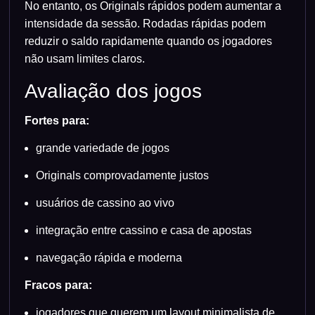
No entanto, os Originals rápidos podem aumentar a
intensidade da sessão. Rodadas rápidas podem
reduzir o saldo rapidamente quando os jogadores
não usam limites claros.
Avaliação dos jogos
Fortes para:
grande variedade de jogos
Originals comprovadamente justos
usuários de cassino ao vivo
integração entre cassino e casa de apostas
navegação rápida e moderna
Fracos para:
jogadores que querem um layout minimalista de