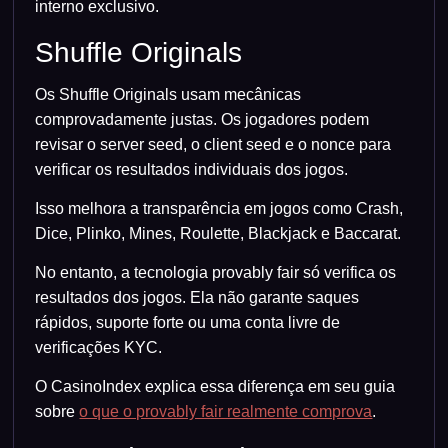
interno exclusivo.
Shuffle Originals
Os Shuffle Originals usam mecânicas
comprovadamente justas. Os jogadores podem
revisar o server seed, o client seed e o nonce para
verificar os resultados individuais dos jogos.
Isso melhora a transparência em jogos como Crash,
Dice, Plinko, Mines, Roulette, Blackjack e Baccarat.
No entanto, a tecnologia provably fair só verifica os
resultados dos jogos. Ela não garante saques
rápidos, suporte forte ou uma conta livre de
verificações KYC.
O CasinoIndex explica essa diferença em seu guia
sobre
o que o provably fair realmente comprova
.