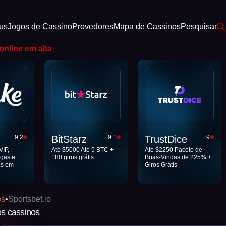
us
Jogos de Cassino
Provedores
Mapa de Cassinos
Pesquisar
online em alta
9.2
9.1
9
BitStarz
TrustDice
IP,
Até $5000 Até 5 BTC +
Até $2250 Pacote de
rgas e
180 giros grátis
Boas-Vindas de 225% +
os em
Giros Grátis
os
•
Sportsbet.io
os cassinos