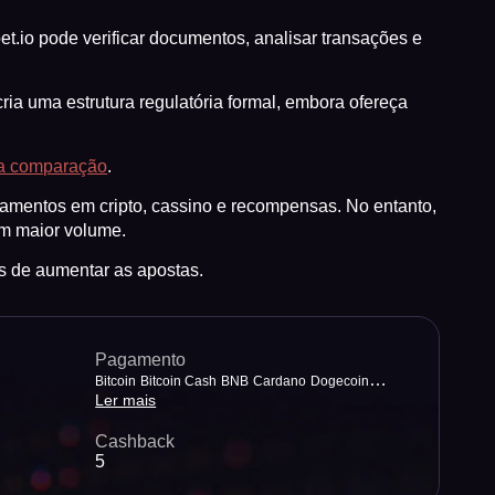
t.io pode verificar documentos, analisar transações e
ria uma estrutura regulatória formal, embora ofereça
 a comparação
.
gamentos em cripto, cassino e recompensas. No entanto,
om maior volume.
es de aumentar as apostas.
Pagamento
Bitcoin
Bitcoin Cash
BNB
Cardano
Dogecoin
Ler mais
Ethereum
Polygon
TRON
USD Coin
USDT
Cashback
5