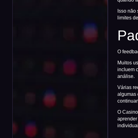
Isso não
limites d
Pa
O feedba
Muitos u
incluem c
análise.
Várias re
algumas 
continua
O Casino
aprende
individua