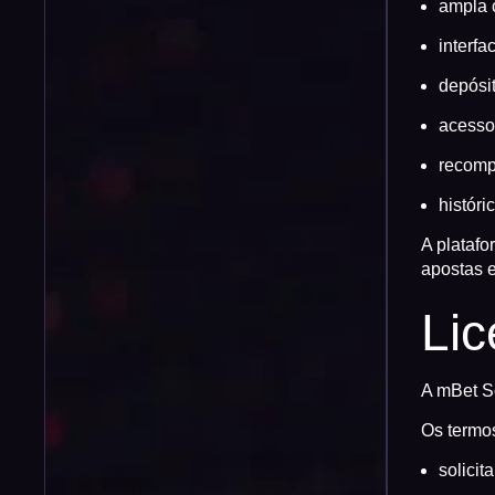
ampla 
interfa
depósi
acesso
recomp
histór
A platafo
apostas e
Lic
A mBet S
Os termo
solici