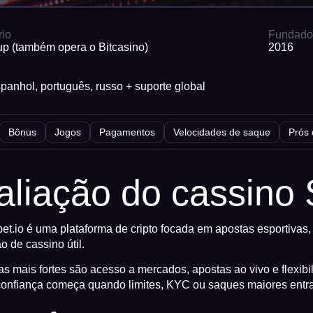
rio
Fundado
up (também opera o Bitcasino)
2016
spanhol, português, russo + suporte global
Bônus
Jogos
Pagamentos
Velocidades de saque
Prós 
aliação do cassino 
et.io é uma plataforma de cripto focada em apostas esportivas
 de cassino útil.
s mais fortes são acesso a mercados, apostas ao vivo e flexib
 confiança começa quando limites, KYC ou saques maiores entr