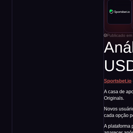
Publicado em 
Anál
USD
Sportsbet.io
A casa de apo
Originals.
Novos usuári
cada opção po
A plataforma
aparecer após