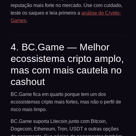
reputação mais forte no mercado. Use com cuidado,
teste os saques e leia primeiro a
análise do Crypto-
Games
.
4. BC.Game — Melhor
ecossistema cripto amplo,
mas com mais cautela no
cashout
BC.Game fica em quarto porque tem um dos
ecossistemas cripto mais fortes, mas não o perfil de
risco mais limpo.
BC.Game suporta Litecoin junto com Bitcoin,
Dogecoin, Ethereum, Tron, USDT e outras opções