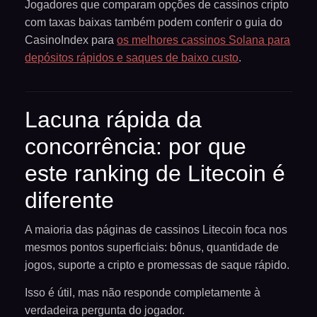
Jogadores que comparam opções de cassinos cripto
com taxas baixas também podem conferir o guia do
CasinoIndex para
os melhores cassinos Solana para
depósitos rápidos e saques de baixo custo
.
Lacuna rápida da
concorrência: por que
este ranking de Litecoin é
diferente
A maioria das páginas de cassinos Litecoin foca nos
mesmos pontos superficiais: bônus, quantidade de
jogos, suporte a cripto e promessas de saque rápido.
Isso é útil, mas não responde completamente à
verdadeira pergunta do jogador.