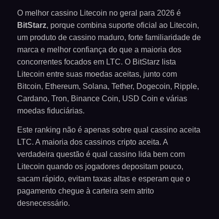
O melhor cassino Litecoin no geral para 2026 é
BitStarz
, porque combina suporte oficial ao Litecoin,
um produto de cassino maduro, forte familiaridade de
marca e melhor confiança do que a maioria dos
concorrentes focados em LTC. O BitStarz lista
Litecoin entre suas moedas aceitas, junto com
Bitcoin, Ethereum, Solana, Tether, Dogecoin, Ripple,
Cardano, Tron, Binance Coin, USD Coin e várias
moedas fiduciárias.
Este ranking não é apenas sobre qual cassino aceita
LTC. A maioria dos cassinos cripto aceita. A
verdadeira questão é qual cassino lida bem com
Litecoin quando os jogadores depositam pouco,
sacam rápido, evitam taxas altas e esperam que o
pagamento chegue à carteira sem atrito
desnecessário.