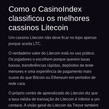
Como o CasinoIndex
classificou os melhores
cassinos Litecoin
Um cassino Litecoin não deve ficar no topo apenas
porque aceita LTC.
O verdadeiro valor do Litecoin está no uso prático.
Os jogadores o escolhem porque querem taxas
baixas, transferências rápidas, depósitos de teste
menores e uma experiência de pagamento mais
suave do que Bitcoin ou Ethereum em períodos de
rede cara.
O próprio centro de aprendizado do Litecoin diz que
a taxa média de transação do Litecoin é inferior a um
centavo. A visão geral do Litecoin da Trezor também