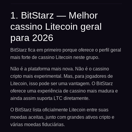
1. BitStarz — Melhor
cassino Litecoin geral
para 2026
BitStarz fica em primeiro porque oferece o perfil geral
mais forte de cassino Litecoin neste grupo.
Não é a plataforma mais nova. Não é o cassino
cripto mais experimental. Mas, para jogadores de
Litecoin, isso pode ser uma vantagem. O BitStarz
oferece uma experiência de cassino mais madura e
ainda assim suporta LTC diretamente.
O BitStarz lista oficialmente Litecoin entre suas
moedas aceitas, junto com grandes ativos cripto e
várias moedas fiduciárias.