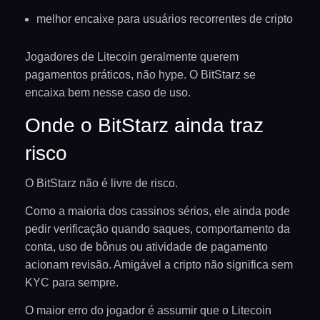
melhor encaixe para usuários recorrentes de cripto
Jogadores de Litecoin geralmente querem
pagamentos práticos, não hype. O BitStarz se
encaixa bem nesse caso de uso.
Onde o BitStarz ainda traz
risco
O BitStarz não é livre de risco.
Como a maioria dos cassinos sérios, ele ainda pode
pedir verificação quando saques, comportamento da
conta, uso de bônus ou atividade de pagamento
acionam revisão. Amigável a cripto não significa sem
KYC para sempre.
O maior erro do jogador é assumir que o Litecoin