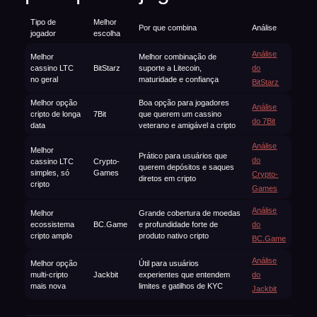
Tipo de
Melhor
Por que combina
Análise
jogador
escolha
Análise
Melhor
Melhor combinação de
cassino LTC
BitStarz
suporte a Litecoin,
do
no geral
maturidade e confiança
BitStarz
Melhor opção
Boa opção para jogadores
Análise
cripto de longa
7Bit
que querem um cassino
do 7Bit
data
veterano e amigável a cripto
Análise
Melhor
Prático para usuários que
do
cassino LTC
Crypto-
querem depósitos e saques
simples, só
Games
Crypto-
diretos em cripto
cripto
Games
Análise
Melhor
Grande cobertura de moedas
ecossistema
BC.Game
e profundidade forte de
do
cripto amplo
produto nativo cripto
BC.Game
Análise
Melhor opção
Útil para usuários
multi-cripto
Jackbit
experientes que entendem
do
mais nova
limites e gatilhos de KYC
Jackbit