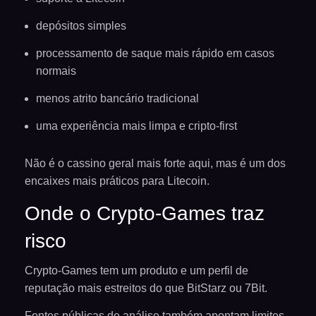
depósitos simples
processamento de saque mais rápido em casos
normais
menos atrito bancário tradicional
uma experiência mais limpa e cripto-first
Não é o cassino geral mais forte aqui, mas é um dos
encaixes mais práticos para Litecoin.
Onde o Crypto-Games traz
risco
Crypto-Games tem um produto e um perfil de
reputação mais estreitos do que BitStarz ou 7Bit.
Fontes públicas de análise também apontam limites