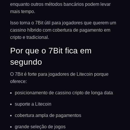
enquanto outros métodos bancários podem levar
mais tempo.
Isso torna o 7Bit útil para jogadores que querem um
cassino híbrido com cobertura de pagamento em
cripto e tradicional.
Por que o 7Bit fica em
segundo
O 7Bit é forte para jogadores de Litecoin porque
oferece:
posicionamento de cassino cripto de longa data
suporte a Litecoin
cobertura ampla de pagamentos
grande seleção de jogos