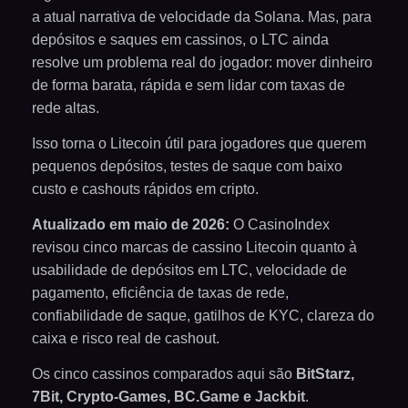
a atual narrativa de velocidade da Solana. Mas, para
depósitos e saques em cassinos, o LTC ainda
resolve um problema real do jogador: mover dinheiro
de forma barata, rápida e sem lidar com taxas de
rede altas.
Isso torna o Litecoin útil para jogadores que querem
pequenos depósitos, testes de saque com baixo
custo e cashouts rápidos em cripto.
Atualizado em maio de 2026:
O CasinoIndex
revisou cinco marcas de cassino Litecoin quanto à
usabilidade de depósitos em LTC, velocidade de
pagamento, eficiência de taxas de rede,
confiabilidade de saque, gatilhos de KYC, clareza do
caixa e risco real de cashout.
Os cinco cassinos comparados aqui são
BitStarz,
7Bit, Crypto-Games, BC.Game e Jackbit
.