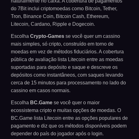
naturalmente no caixa. A cobertura de pagamentos
do 7Bit inclui criptomoedas como Bitcoin, Tether,
Tron, Binance Coin, Bitcoin Cash, Ethereum,
Litecoin, Cardano, Ripple e Dogecoin.
Escolha
Crypto-Games
se você quer um cassino
mais simples, só cripto, construído em torno de
moedas em vez de métodos fiduciários. A cobertura
pública de avaliação lista Litecoin entre as moedas
suportadas para depósito e saque e descreve os
depósitos como instantâneos, com saques levando
cerca de 15 minutos para processamento no lado do
cassino em casos normais.
Escolha
BC.Game
se você quer o maior
ecossistema cripto e muitas opções de moedas. O
BC.Game lista Litecoin entre as opções populares de
pagamento e diz que os métodos disponíveis podem
depender do país do jogador após o login.