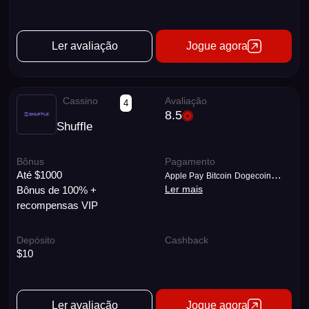
Ler avaliação
Jogue agora
Cassino
Avaliação
4
8.5
Shuffle
Bônus
Pagamento
Até $1000
Apple Pay
Bitcoin
Dogecoin
Ler mais
Bônus de 100% + 
Ethereum
Google Pay
Litecoin
recompensas VIP
MoonPay
Solana
TRON
USD
Coin
USDT
XRP
Depósito
Cashback
$10
Ler avaliação
Jogue agora