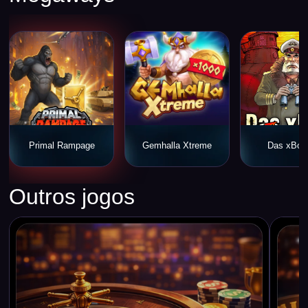
Primal Rampage
Gemhalla Xtreme
Das xBoo
Outros jogos