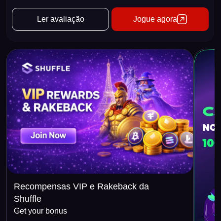
PayPal
Paysafecard
Polygon
Skrill
Solana
TRON
Trustly
USD
Ler avaliação
Jogue agora
Coin
USDT
Visa
XRP
Recompensas VIP e Rakeback da
Shuffle
Get your bonus