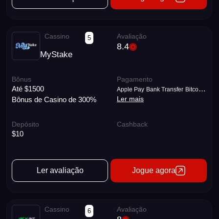
Cassino
Avaliação
5
8.4
MyStake
Bônus
Pagamento
Até $1500
Apple Pay
Bank Transfer
Bitcoin
Ler mais
Bônus de Casino de 300%
BNB
British Pound
Canadian
Dollar
Dogecoin
Dollar
Ethereum
Euro
Google Pay
Jeton
Litecoin
Depósito
Cashback
Mastercard
MiFinity
SEPA
$10
Solana
TRON
USD Coin
USDT
Visa
XRP
Ler avaliação
Jogue agora
Cassino
Avaliação
6