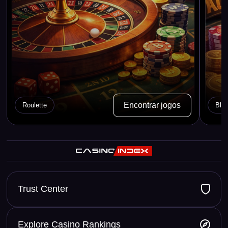
Encontrar jogos
Roulette
Bla
Trust Center
Explore Casino Rankings