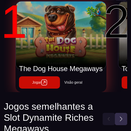
1
2
The Dog House Megaways
To
Jogar
Visão geral
Jogos semelhantes a
Slot Dynamite Riches
Megaways