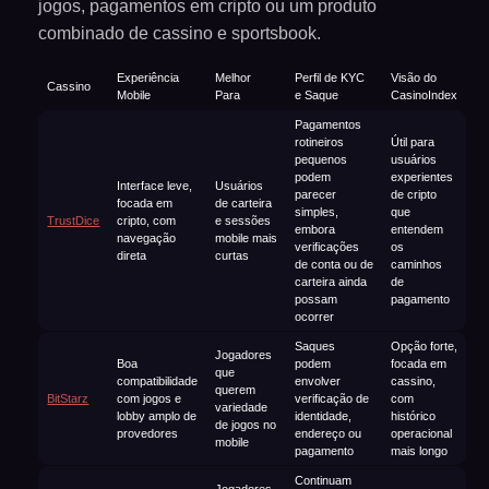
jogos, pagamentos em cripto ou um produto
combinado de cassino e sportsbook.
Experiência
Melhor
Perfil de KYC
Visão do
Cassino
Mobile
Para
e Saque
CasinoIndex
Pagamentos
rotineiros
Útil para
pequenos
usuários
podem
experientes
Interface leve,
Usuários
parecer
de cripto
focada em
de carteira
simples,
que
TrustDice
cripto, com
e sessões
embora
entendem
navegação
mobile mais
verificações
os
direta
curtas
de conta ou de
caminhos
carteira ainda
de
possam
pagamento
ocorrer
Saques
Opção forte,
Jogadores
Boa
podem
focada em
que
compatibilidade
envolver
cassino,
querem
BitStarz
com jogos e
verificação de
com
variedade
lobby amplo de
identidade,
histórico
de jogos no
provedores
endereço ou
operacional
mobile
pagamento
mais longo
Continuam
Jogadores