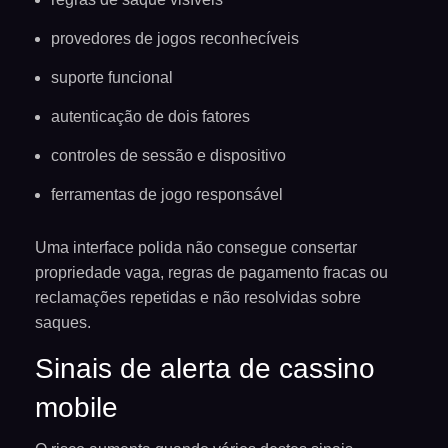
provedores de jogos reconhecíveis
suporte funcional
autenticação de dois fatores
controles de sessão e dispositivo
ferramentas de jogo responsável
Uma interface polida não consegue consertar
propriedade vaga, regras de pagamento fracas ou
reclamações repetidas e não resolvidas sobre
saques.
Sinais de alerta de cassino
mobile