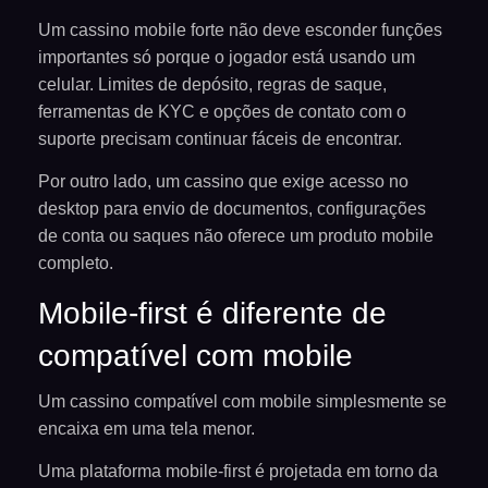
Um cassino mobile forte não deve esconder funções
importantes só porque o jogador está usando um
celular. Limites de depósito, regras de saque,
ferramentas de KYC e opções de contato com o
suporte precisam continuar fáceis de encontrar.
Por outro lado, um cassino que exige acesso no
desktop para envio de documentos, configurações
de conta ou saques não oferece um produto mobile
completo.
Mobile-first é diferente de
compatível com mobile
Um cassino compatível com mobile simplesmente se
encaixa em uma tela menor.
Uma plataforma mobile-first é projetada em torno da