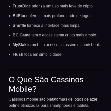
TrustDice
prioriza um uso mais leve de cripto.
BitStarz
oferece mais profundidade de jogos.
Shuffle
fornece a interface mais limpa.
BC.Game
tem o ecossistema cripto mais amplo.
MyStake
combina acesso a cassino e sportsbook.
Flush
foca em simplicidade.
O Que São Cassinos
Mobile?
Cassinos mobile são plataformas de jogos de azar
online otimizadas para smartphones e tablets.