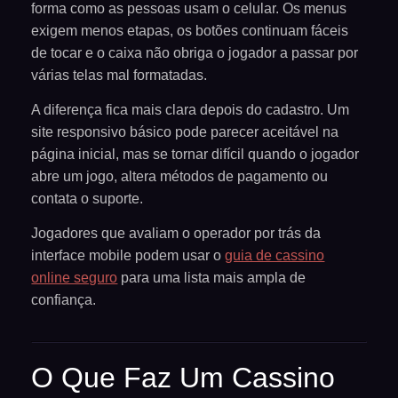
forma como as pessoas usam o celular. Os menus
exigem menos etapas, os botões continuam fáceis
de tocar e o caixa não obriga o jogador a passar por
várias telas mal formatadas.
A diferença fica mais clara depois do cadastro. Um
site responsivo básico pode parecer aceitável na
página inicial, mas se tornar difícil quando o jogador
abre um jogo, altera métodos de pagamento ou
contata o suporte.
Jogadores que avaliam o operador por trás da
interface mobile podem usar o
guia de cassino
online seguro
para uma lista mais ampla de
confiança.
O Que Faz Um Cassino