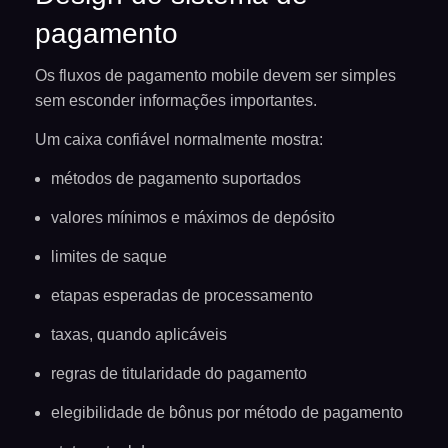
pagamento
Os fluxos de pagamento mobile devem ser simples
sem esconder informações importantes.
Um caixa confiável normalmente mostra:
métodos de pagamento suportados
valores mínimos e máximos de depósito
limites de saque
etapas esperadas de processamento
taxas, quando aplicáveis
regras de titularidade do pagamento
elegibilidade de bônus por método de pagamento