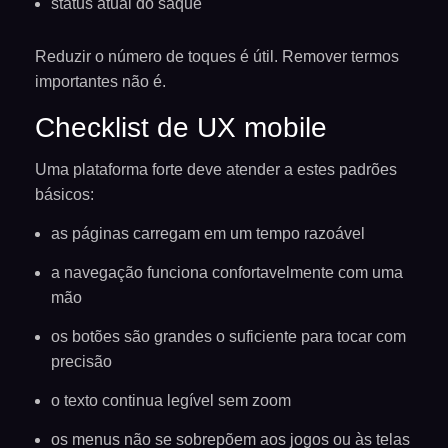
status atual do saque
Reduzir o número de toques é útil. Remover termos
importantes não é.
Checklist de UX mobile
Uma plataforma forte deve atender a estes padrões
básicos:
as páginas carregam em um tempo razoável
a navegação funciona confortavelmente com uma
mão
os botões são grandes o suficiente para tocar com
precisão
o texto continua legível sem zoom
os menus não se sobrepõem aos jogos ou às telas