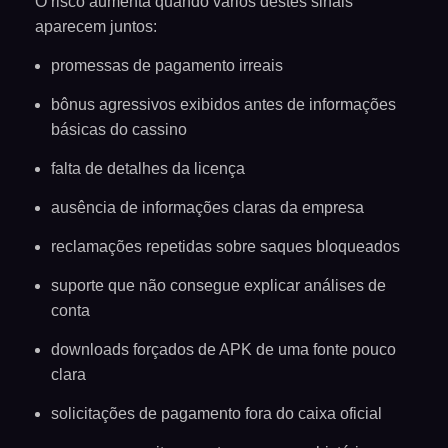
O risco aumenta quando vários destes sinais
aparecem juntos:
promessas de pagamento irreais
bônus agressivos exibidos antes de informações
básicas do cassino
falta de detalhes da licença
ausência de informações claras da empresa
reclamações repetidas sobre saques bloqueados
suporte que não consegue explicar análises de
conta
downloads forçados de APK de uma fonte pouco
clara
solicitações de pagamento fora do caixa oficial