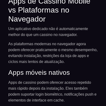
Apps de Cassino Mobile
vs Plataformas no
Navegador
Um aplicativo dedicado não é automaticamente
melhor do que um cassino no navegador.
As plataformas modernas no navegador agora
podem oferecer praticamente o mesmo desempenho,
evitando instalação, restrições da loja de apps e
ciclos mais lentos de atualização.
Apps móveis nativos
Apps de cassino podem oferecer acesso repetido
mais rápido depois da instalação. Eles também
podem suportar login biométrico, notificações push e
elementos de interface em cache.