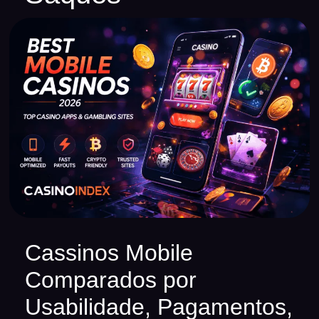
Cassinos Mobile
Comparados por
Usabilidade, Pagamentos,