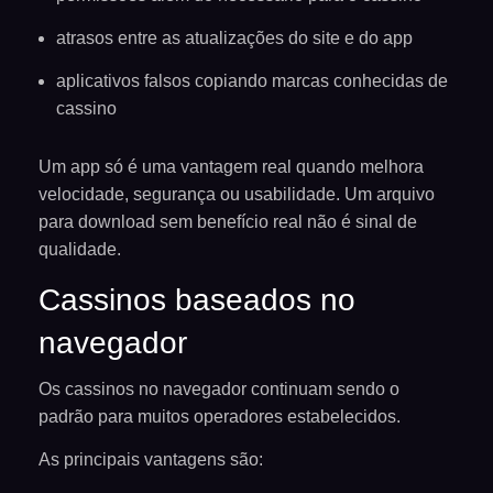
atrasos entre as atualizações do site e do app
aplicativos falsos copiando marcas conhecidas de
cassino
Um app só é uma vantagem real quando melhora
velocidade, segurança ou usabilidade. Um arquivo
para download sem benefício real não é sinal de
qualidade.
Cassinos baseados no
navegador
Os cassinos no navegador continuam sendo o
padrão para muitos operadores estabelecidos.
As principais vantagens são: