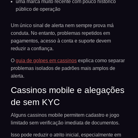
uma marca muito recente com pouco histórico
público de operação
Um único sinal de alerta nem sempre prova má
conduta. No entanto, problemas repetidos em
pagamentos, acesso à conta e suporte devem
reduzir a confiança.
O
guia de golpes em cassinos
explica como separar
problemas isolados de padrões mais amplos de
alerta.
Cassinos mobile e alegações
de sem KYC
Alguns cassinos mobile permitem cadastro e jogo
limitado sem verificação imediata de documentos.
Isso pode reduzir o atrito inicial, especialmente em