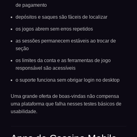
de pagamento
depósitos e saques são fáceis de localizar
os jogos abrem sem erros repetidos
as sessões permanecem estáveis ao trocar de
seção
os limites da conta e as ferramentas de jogo
responsável são acessíveis
o suporte funciona sem obrigar login no desktop
Uma grande oferta de boas-vindas não compensa
uma plataforma que falha nesses testes básicos de
usabilidade.