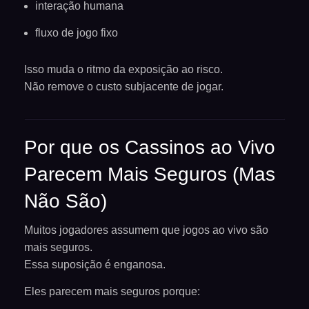
interação humana
fluxo de jogo fixo
Isso muda o ritmo da exposição ao risco.
Não remove o custo subjacente de jogar.
Por que os Cassinos ao Vivo
Parecem Mais Seguros (Mas
Não São)
Muitos jogadores assumem que jogos ao vivo são
mais seguros.
Essa suposição é enganosa.
Eles parecem mais seguros porque: