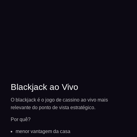
Blackjack ao Vivo
O blackjack é o jogo de cassino ao vivo mais
relevante do ponto de vista estratégico.
Por quê?
menor vantagem da casa