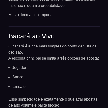
mas não mudam a probabilidade.
Mas o ritmo ainda importa.
Bacará ao Vivo
O bacará é ainda mais simples do ponto de vista da
decisão.
A escolha principal se limita a três opções de aposta:
Jogador
Banco
Empate
Essa simplicidade é exatamente o que atrai apostas
de alto volume e baixa fricção.