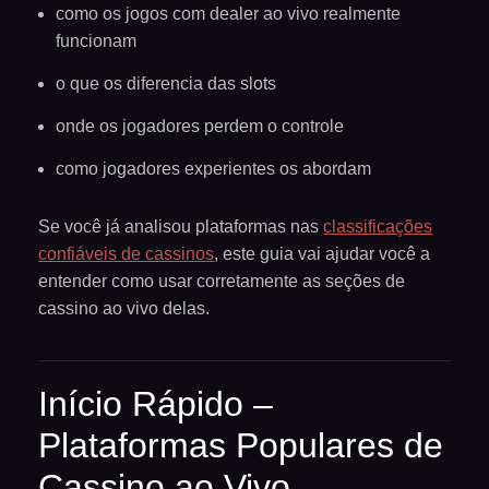
como os jogos com dealer ao vivo realmente
funcionam
o que os diferencia das slots
onde os jogadores perdem o controle
como jogadores experientes os abordam
Se você já analisou plataformas nas
classificações
confiáveis de cassinos
, este guia vai ajudar você a
entender como usar corretamente as seções de
cassino ao vivo delas.
Início Rápido –
Plataformas Populares de
Cassino ao Vivo