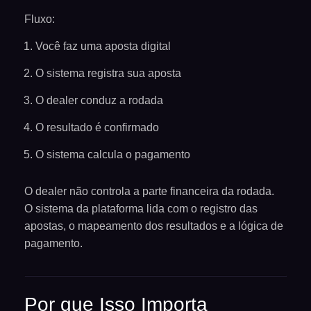
Fluxo:
Você faz uma aposta digital
O sistema registra sua aposta
O dealer conduz a rodada
O resultado é confirmado
O sistema calcula o pagamento
O dealer não controla a parte financeira da rodada.
O sistema da plataforma lida com o registro das
apostas, o mapeamento dos resultados e a lógica de
pagamento.
Por que Isso Importa