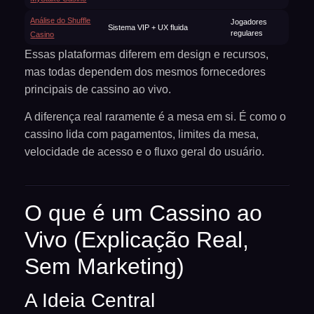
Análise do Shuffle
Jogadores
Sistema VIP + UX fluida
regulares
Casino
Essas plataformas diferem em design e recursos,
mas todas dependem dos mesmos fornecedores
principais de cassino ao vivo.
A diferença real raramente é a mesa em si. É como o
cassino lida com pagamentos, limites da mesa,
velocidade de acesso e o fluxo geral do usuário.
O que é um Cassino ao
Vivo (Explicação Real,
Sem Marketing)
A Ideia Central