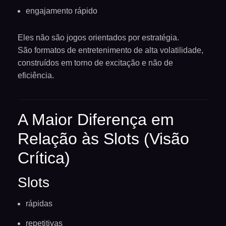
engajamento rápido
Eles não são jogos orientados por estratégia.
São formatos de entretenimento de alta volatilidade,
construídos em torno de excitação e não de
eficiência.
A Maior Diferença em
Relação às Slots (Visão
Crítica)
Slots
rápidas
repetitivas