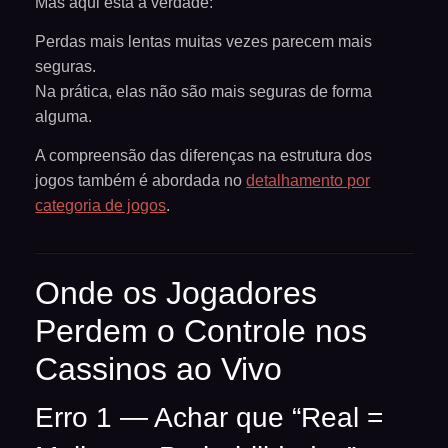
Mas aqui está a verdade:
Perdas mais lentas muitas vezes parecem mais
seguras.
Na prática, elas não são mais seguras de forma
alguma.
A compreensão das diferenças na estrutura dos
jogos também é abordada no
detalhamento por
categoria de jogos
.
Onde os Jogadores
Perdem o Controle nos
Cassinos ao Vivo
Erro 1 — Achar que “Real =