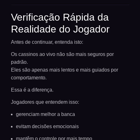
Verificação Rápida da
Realidade do Jogador
Antes de continuar, entenda isto:
Os cassinos ao vivo não são mais seguros por
padrão.
Eles são apenas mais lentos e mais guiados por
comportamento.
Essa é a diferença.
Jogadores que entendem isso:
gerenciam melhor a banca
evitam decisões emocionais
mantêm o controle por mais tempo