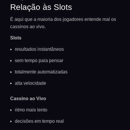
Relação às Slots
É aqui que a maioria dos jogadores entende mal os
cassinos ao vivo.
Slots
resultados instantâneos
sem tempo para pensar
totalmente automatizadas
alta velocidade
Cassino ao Vivo
ritmo mais lento
decisões em tempo real