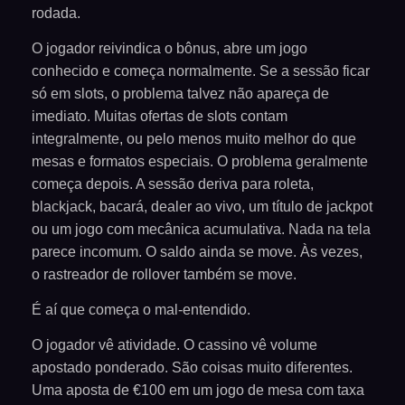
rodada.
O jogador reivindica o bônus, abre um jogo
conhecido e começa normalmente. Se a sessão ficar
só em slots, o problema talvez não apareça de
imediato. Muitas ofertas de slots contam
integralmente, ou pelo menos muito melhor do que
mesas e formatos especiais. O problema geralmente
começa depois. A sessão deriva para roleta,
blackjack, bacará, dealer ao vivo, um título de jackpot
ou um jogo com mecânica acumulativa. Nada na tela
parece incomum. O saldo ainda se move. Às vezes,
o rastreador de rollover também se move.
É aí que começa o mal-entendido.
O jogador vê atividade. O cassino vê volume
apostado ponderado. São coisas muito diferentes.
Uma aposta de €100 em um jogo de mesa com taxa