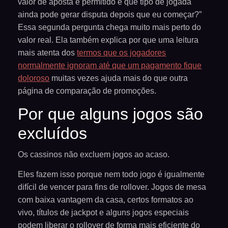
valor de aposta é permitido e que tipo de jogada
ainda pode gerar disputa depois que eu começar?”
Essa segunda pergunta chega muito mais perto do
valor real. Ela também explica por que uma leitura
mais atenta dos
termos que os jogadores
normalmente ignoram até que um pagamento fique
doloroso
muitas vezes ajuda mais do que outra
página de comparação de promoções.
Por que alguns jogos são
excluídos
Os cassinos não excluem jogos ao acaso.
Eles fazem isso porque nem todo jogo é igualmente
difícil de vencer para fins de rollover. Jogos de mesa
com baixa vantagem da casa, certos formatos ao
vivo, títulos de jackpot e alguns jogos especiais
podem liberar o rollover de forma mais eficiente do