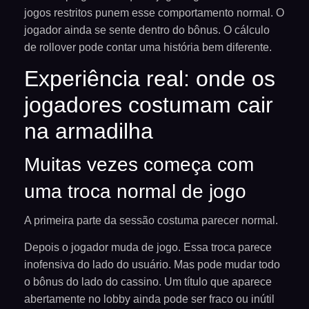
jogos restritos punem esse comportamento normal. O
jogador ainda se sente dentro do bônus. O cálculo
de rollover pode contar uma história bem diferente.
Experiência real: onde os
jogadores costumam cair
na armadilha
Muitas vezes começa com
uma troca normal de jogo
A primeira parte da sessão costuma parecer normal.
Depois o jogador muda de jogo. Essa troca parece
inofensiva do lado do usuário. Mas pode mudar todo
o bônus do lado do cassino. Um título que aparece
abertamente no lobby ainda pode ser fraco ou inútil