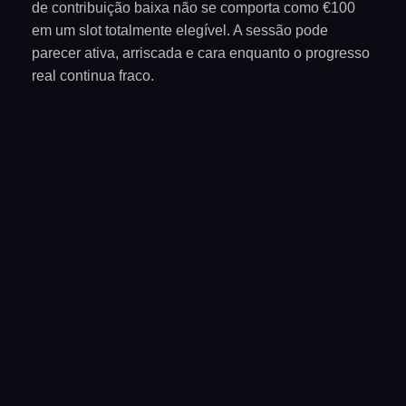
de contribuição baixa não se comporta como €100
em um slot totalmente elegível. A sessão pode
parecer ativa, arriscada e cara enquanto o progresso
real continua fraco.