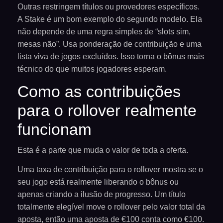
Outras restringem títulos ou provedores específicos.
A Stake é um bom exemplo do segundo modelo. Ela
não depende de uma regra simples de “slots sim,
mesas não”. Usa ponderação de contribuição e uma
lista viva de jogos excluídos. Isso torna o bônus mais
técnico do que muitos jogadores esperam.
Como as contribuições
para o rollover realmente
funcionam
Esta é a parte que muda o valor de toda a oferta.
Uma taxa de contribuição para o rollover mostra se o
seu jogo está realmente liberando o bônus ou
apenas criando a ilusão de progresso. Um título
totalmente elegível move o rollover pelo valor total da
aposta, então uma aposta de €100 conta como €100.