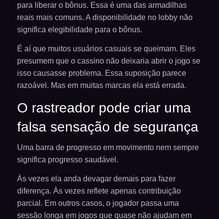
para liberar o bônus. Essa é uma das armadilhas
reais mais comuns. A disponibilidade no lobby não
significa elegibilidade para o bônus.
É aí que muitos usuários casuais se queimam. Eles
presumem que o cassino não deixaria abrir o jogo se
isso causasse problema. Essa suposição parece
razoável. Mas em muitas marcas ela está errada.
O rastreador pode criar uma
falsa sensação de segurança
Uma barra de progresso em movimento nem sempre
significa progresso saudável.
Às vezes ela anda devagar demais para fazer
diferença. Às vezes reflete apenas contribuição
parcial. Em outros casos, o jogador passa uma
sessão longa em jogos que quase não ajudam em