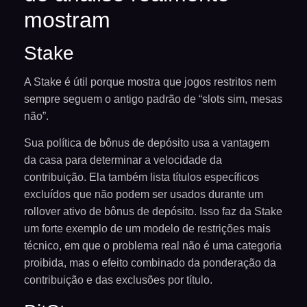
mostram
Stake
A Stake é útil porque mostra que jogos restritos nem
sempre seguem o antigo padrão de “slots sim, mesas
não”.
Sua política de bônus de depósito usa a vantagem
da casa para determinar a velocidade da
contribuição. Ela também lista títulos específicos
excluídos que não podem ser usados durante um
rollover ativo de bônus de depósito. Isso faz da Stake
um forte exemplo de um modelo de restrições mais
técnico, em que o problema real não é uma categoria
proibida, mas o efeito combinado da ponderação da
contribuição e das exclusões por título.