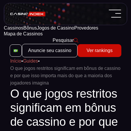
Cassinos
Bônus
Jogos de Cassino
Provedores
Mapa de Cassinos
Pesquisar
Anuncie seu cassino
Ver rankings
Início
•
Guides
•
O que jogos restritos significam em bônus de cassino
e por que isso importa mais do que a maioria dos
jogadores imagina
O que jogos restritos
significam em bônus
de cassino e por que