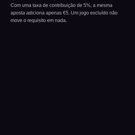
Com uma taxa de contribuição de 5%, a mesma
aposta adiciona apenas €5. Um jogo excluído não
move o requisito em nada.